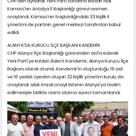
CHP'den ayrılarak Yeni Parti saflarına katılan Nail
Kamacı'nın Antalya İl Başkanlığı görevi resmen
onaylandı. Kamacı'nın başkanlığındaki 33 kişilik il
yönetimi de partinin genel merkezi tarafından kabul
edildi.
ALANYA'DA KURUCU İLÇE BAŞKANI KANDEMİR
CHP Alanya İlçe Başkanlığı görevinden istifa ederek
Yeni Parti'ye katılan Bülent Kandemir, Alanya Kurucu İlçe
Başkanı olarak atandı. Kandemir'in oluşturduğu 16 asil
ve 16 yedek üyeden oluşan 32 kişilik yönetim kurulu da
onaylandı. Islak imzalı onaylı listenin Alanya'ya teslim
edilmesiyle birlikte resmi atama süreci tamamlandı.