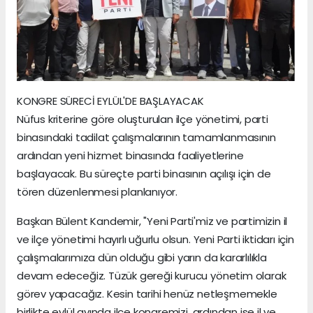
KONGRE SÜRECİ EYLÜL'DE BAŞLAYACAK
Nüfus kriterine göre oluşturulan ilçe yönetimi, parti
binasındaki tadilat çalışmalarının tamamlanmasının
ardından yeni hizmet binasında faaliyetlerine
başlayacak. Bu süreçte parti binasının açılışı için de
tören düzenlenmesi planlanıyor.
Başkan Bülent Kandemir, "Yeni Parti'miz ve partimizin il
ve ilçe yönetimi hayırlı uğurlu olsun. Yeni Parti iktidarı için
çalışmalarımıza dün olduğu gibi yarın da kararlılıkla
devam edeceğiz. Tüzük gereği kurucu yönetim olarak
görev yapacağız. Kesin tarihi henüz netleşmemekle
birlikte eylül ayında ilçe kongremizi, ardından ise il ve