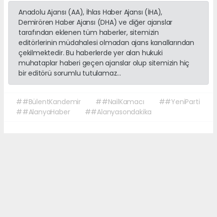
Anadolu Ajansı (AA), İhlas Haber Ajansı (İHA),
Demirören Haber Ajansı (DHA) ve diğer ajanslar
tarafından eklenen tüm haberler, sitemizin
editörlerinin müdahalesi olmadan ajans kanallarından
çekilmektedir. Bu haberlerde yer alan hukuki
muhataplar haberi geçen ajanslar olup sitemizin hiç
bir editörü sorumlu tutulamaz...
##BülentKandemir
##NailKamacı
##YeniParti
##AlanyaHaber
##Alanyasondakika
Okuyucu Yorumları
(0)
Gönder
Yorum yazarak Topluluk Kuralları’nı kabul etmiş bulunuyor ve sonalanya.com
sitesine yaptığınız yorumunuzla ilgili doğrudan veya dolaylı tüm sorumluluğu