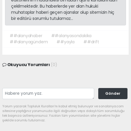
editörlerinin müdahalesi olmadan ajans kanallarından
çekilmektedir. Bu haberlerde yer alan hukuki
muhataplar haberi geçen ajanslar olup sitemizin hiç
bir editörü sorumlu tutulamaz...
##alanyahaber
##alanyasondakika
##alanyagündem
##yayla
##drift
Okuyucu Yorumları
(0)
Gönder
Yorum yazarak Topluluk Kuralları’nı kabul etmiş bulunuyor ve sonalanya.com
sitesine yaptığınız yorumunuzla ilgili doğrudan veya dolaylı tüm sorumluluğu
tek başınıza üstleniyorsunuz. Yazılan tüm yorumlardan site yönetimi hiçbir
şekilde sorumlu tutulamaz.