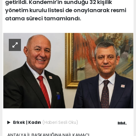
getirildi. Kandemir'in sunduğu 32 kişilik
yönetim kurulu listesi de onaylanarak resmi
atama süreci tamamlandı.
Erkek
|
Kadın
(Haberi Sesli Oku)
ANTALYA İL BAŞKANLIĞINA NAİL KAMACI