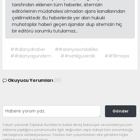
tarafından eklenen tüm haberler, sitemizin
editörlerinin müdahalesi olmadan ajans kanallarından
çekilmektedir. Bu haberlerde yer alan hukuki
muhataplar haberi geçen ajanslar olup sitemizin hiç
bir editörü sorumlu tutulamaz...
##alanyahaber
##alanyasondakika
##alanyagündem
##sahilgüvenlik
##19mayıs
Okuyucu Yorumları
(0)
Gönder
Yorum yazarak Topluluk Kuralları’nı kabul etmiş bulunuyor ve sonalanya.com
sitesine yaptığınız yorumunuzla ilgili doğrudan veya dolaylı tüm sorumluluğu
tek başınıza üstleniyorsunuz. Yazılan tüm yorumlardan site yönetimi hiçbir
şekilde sorumlu tutulamaz.