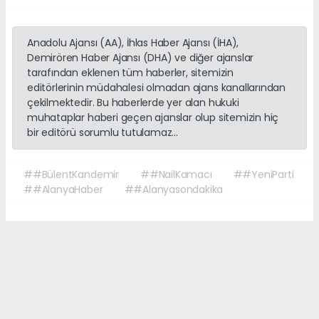
Anadolu Ajansı (AA), İhlas Haber Ajansı (İHA),
Demirören Haber Ajansı (DHA) ve diğer ajanslar
tarafından eklenen tüm haberler, sitemizin
editörlerinin müdahalesi olmadan ajans kanallarından
çekilmektedir. Bu haberlerde yer alan hukuki
muhataplar haberi geçen ajanslar olup sitemizin hiç
bir editörü sorumlu tutulamaz...
##BülentKandemir
##NailKamacı
##YeniParti
##AlanyaHaber
##Alanyasondakika
Okuyucu Yorumları
(0)
Gönder