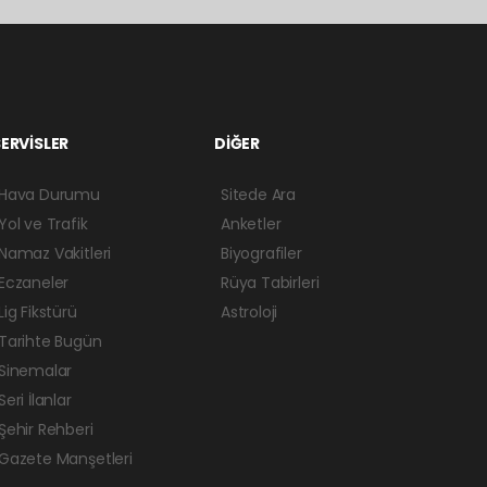
ERVİSLER
DİĞER
Hava Durumu
Sitede Ara
Yol ve Trafik
Anketler
Namaz Vakitleri
Biyografiler
Eczaneler
Rüya Tabirleri
Lig Fikstürü
Astroloji
Tarihte Bugün
Sinemalar
Seri İlanlar
Şehir Rehberi
Gazete Manşetleri