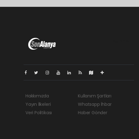
Pro-0.025
Hakkımızda
Kullanım Şartları
Yayın İlkeleri
Whatsapp İhbar
Veri Politikası
Haber Gönder