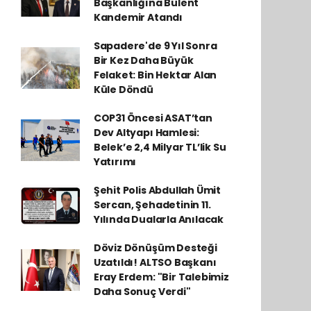
Başkanlığına Bülent
Kandemir Atandı
Sapadere'de 9 Yıl Sonra
Bir Kez Daha Büyük
Felaket: Bin Hektar Alan
Küle Döndü
COP31 Öncesi ASAT’tan
Dev Altyapı Hamlesi:
Belek’e 2,4 Milyar TL’lik Su
Yatırımı
Şehit Polis Abdullah Ümit
Sercan, Şehadetinin 11.
Yılında Dualarla Anılacak
Döviz Dönüşüm Desteği
Uzatıldı! ALTSO Başkanı
Eray Erdem: "Bir Talebimiz
Daha Sonuç Verdi"