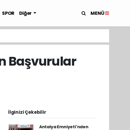
MENÜ
SPOR
Diğer
in Başvurular
İlginizi Çekebilir
Antalya Emniyeti'nden