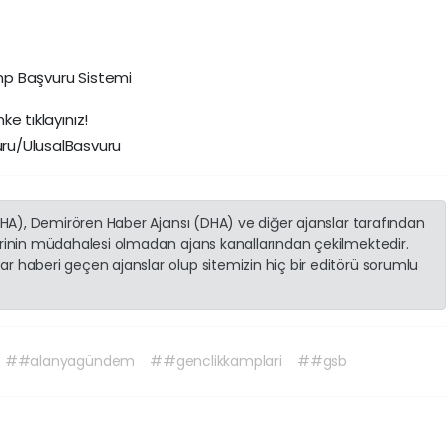
amp Başvuru Sistemi
ke tıklayınız!
ru/UlusalBasvuru
(İHA), Demirören Haber Ajansı (DHA) ve diğer ajanslar tarafından
erinin müdahalesi olmadan ajans kanallarından çekilmektedir.
r haberi geçen ajanslar olup sitemizin hiç bir editörü sorumlu
##alanyagündem
##genclikkamplari
##gsb