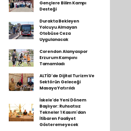
Gençlere Bilim Kampı
Desteği
Durakta Bekleyen
Yolcuyu Almayan
Otobüse Ceza
Uygulanacak
Corendon Alanyaspor
Erzurum Kampını
Tamamladı
ALTİD'de Dijital Turizm Ve
Sektörün Geleceği
Masaya Yatırıldı
İskele'de Yeni Dönem
Başlıyor: Ruhsatsız
Tekneler 1 Kasım'dan
İtibaren Faaliyet
Gösteremeyecek