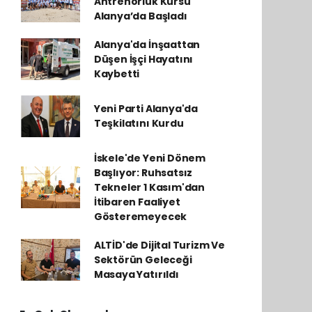
Antrenörlük Kursu
Alanya’da Başladı
Alanya'da İnşaattan
Düşen İşçi Hayatını
Kaybetti
Yeni Parti Alanya'da
Teşkilatını Kurdu
İskele'de Yeni Dönem
Başlıyor: Ruhsatsız
Tekneler 1 Kasım'dan
İtibaren Faaliyet
Gösteremeyecek
ALTİD'de Dijital Turizm Ve
Sektörün Geleceği
Masaya Yatırıldı