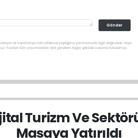
Gönder
ulunuyor ve sonalanya.com sitesine yaptığınız yorumunuzla ilgili doğrudan veya
nuz. Yazılan tüm yorumlardan site yönetimi hiçbir şekilde sorumlu tutulamaz.
jital Turizm Ve Sektö
Masaya Yatırıldı