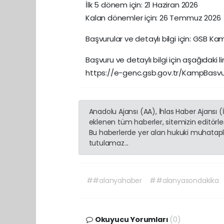
İlk 5 dönem için: 21 Haziran 2026
Kalan dönemler için: 26 Temmuz 2026
Başvurular ve detaylı bilgi için: GSB K
Başvuru ve detaylı bilgi için aşağıdaki lin
https://e-genc.gsb.gov.tr/KampBasvu
Anadolu Ajansı (AA), İhlas Haber Ajansı 
eklenen tüm haberler, sitemizin editörl
Bu haberlerde yer alan hukuki muhatapla
tutulamaz...
##alanyahaber
##alanyasondakika
Okuyucu Yorumları
(0)