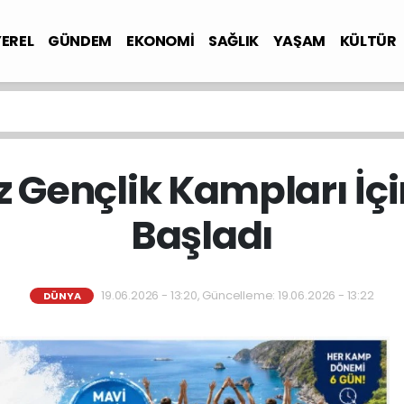
YEREL
GÜNDEM
EKONOMİ
SAĞLIK
YAŞAM
KÜLTÜR
 Gençlik Kampları İç
Başladı
19.06.2026 - 13:20, Güncelleme: 19.06.2026 - 13:22
DÜNYA