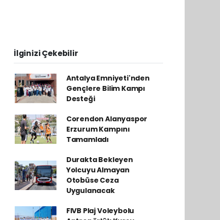
İlginizi Çekebilir
Antalya Emniyeti'nden
Gençlere Bilim Kampı
Desteği
Corendon Alanyaspor
Erzurum Kampını
Tamamladı
Durakta Bekleyen
Yolcuyu Almayan
Otobüse Ceza
Uygulanacak
FIVB Plaj Voleybolu