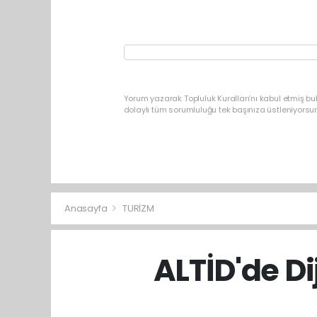
Yorum yazarak Topluluk Kuralları’nı kabul etmiş b
dolaylı tüm sorumluluğu tek başınıza üstleniyorsu
Anasayfa
TURİZM
ALTİD'de Di