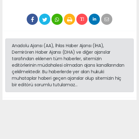
Anadolu Ajansı (AA), İhlas Haber Ajansı (İHA),
Demirören Haber Ajansı (DHA) ve diğer ajanslar
tarafından eklenen tüm haberler, sitemizin
editörlerinin müdahalesi olmadan ajans kanallarından
çekilmektedir. Bu haberlerde yer alan hukuki
muhataplar haberi geçen ajanslar olup sitemizin hiç
bir editörü sorumlu tutulamaz...
##MustafaÇiftçi
##Emniyet
##Operasyon
##alanyahaber
##alanyasondakika
Okuyucu Yorumları
(0)