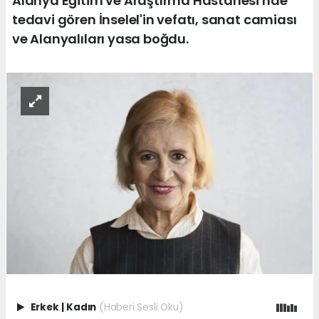
Alanya Eğitim ve Araştırma Hastanesi'nde
tedavi gören İnselel'in vefatı, sanat camiası
ve Alanyalıları yasa boğdu.
Erkek
|
Kadın
(Haberi Sesli Oku)