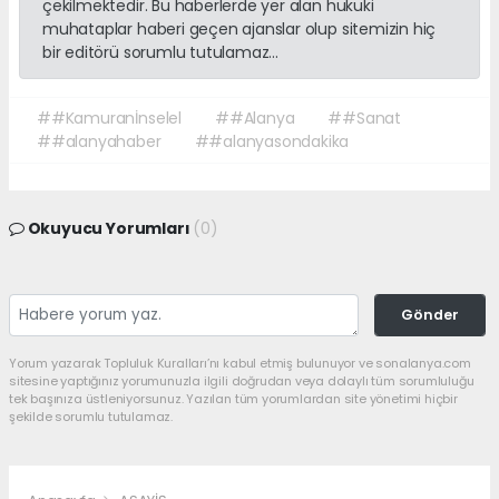
çekilmektedir. Bu haberlerde yer alan hukuki
muhataplar haberi geçen ajanslar olup sitemizin hiç
bir editörü sorumlu tutulamaz...
##Kamuranİnselel
##Alanya
##Sanat
##alanyahaber
##alanyasondakika
Okuyucu Yorumları
(0)
Gönder
Yorum yazarak Topluluk Kuralları’nı kabul etmiş bulunuyor ve sonalanya.com
sitesine yaptığınız yorumunuzla ilgili doğrudan veya dolaylı tüm sorumluluğu
tek başınıza üstleniyorsunuz. Yazılan tüm yorumlardan site yönetimi hiçbir
şekilde sorumlu tutulamaz.