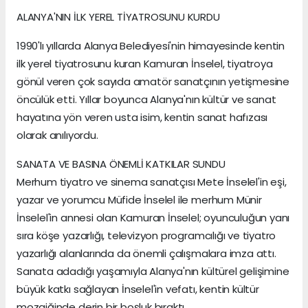
ALANYA'NIN İLK YEREL TİYATROSUNU KURDU
1990'lı yıllarda Alanya Belediyesi'nin himayesinde kentin
ilk yerel tiyatrosunu kuran Kamuran İnselel, tiyatroya
gönül veren çok sayıda amatör sanatçının yetişmesine
öncülük etti. Yıllar boyunca Alanya'nın kültür ve sanat
hayatına yön veren usta isim, kentin sanat hafızası
olarak anılıyordu.
SANATA VE BASINA ÖNEMLİ KATKILAR SUNDU
Merhum tiyatro ve sinema sanatçısı Mete İnselel'in eşi,
yazar ve yorumcu Müfide İnselel ile merhum Münir
İnselel'in annesi olan Kamuran İnselel; oyunculuğun yanı
sıra köşe yazarlığı, televizyon programcılığı ve tiyatro
yazarlığı alanlarında da önemli çalışmalara imza attı.
Sanata adadığı yaşamıyla Alanya'nın kültürel gelişimine
büyük katkı sağlayan İnselel'in vefatı, kentin kültür
mozaiğinde derin bir boşluk bıraktı.