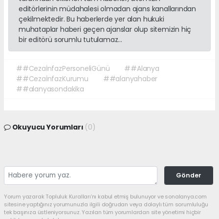
editörlerinin müdahalesi olmadan ajans kanallarından
çekilmektedir. Bu haberlerde yer alan hukuki
muhataplar haberi geçen ajanslar olup sitemizin hiç
bir editörü sorumlu tutulamaz...
##CezaİnfazPersoneliGünü
##Alanya
##CezaİnfazKurumu
##alanyahaber
##alanyasondakika
Okuyucu Yorumları
(0)
Gönder
Yorum yazarak Topluluk Kuralları’nı kabul etmiş bulunuyor ve sonalanya.com
sitesine yaptığınız yorumunuzla ilgili doğrudan veya dolaylı tüm sorumluluğu
tek başınıza üstleniyorsunuz. Yazılan tüm yorumlardan site yönetimi hiçbir