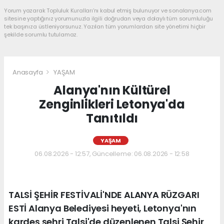
Yorum yazarak Topluluk Kuralları’nı kabul etmiş bulunuyor ve sonalanya.com
sitesine yaptığınız yorumunuzla ilgili doğrudan veya dolaylı tüm sorumluluğu
tek başınıza üstleniyorsunuz. Yazılan tüm yorumlardan site yönetimi hiçbir
şekilde sorumlu tutulamaz.
Anasayfa
YAŞAM
Alanya'nın Kültürel
Zenginlikleri Letonya'da
Tanıtıldı
YAŞAM
06.08.2026 - 12:57, Güncelleme: 06.08.2026 - 12:58
TALSİ ŞEHİR FESTİVALİ'NDE ALANYA RÜZGARI
ESTİ Alanya Belediyesi heyeti, Letonya'nın
kardeş şehri Talsi'de düzenlenen Talsi Şehir