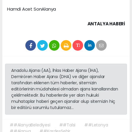
Hamdi Acet SonAlanya
ANTALYA HABERİ
Anadolu Ajansı (AA), İhlas Haber Ajansı (İHA),
Demirören Haber Ajansı (DHA) ve diğer ajanslar
tarafından eklenen tüm haberler, sitemizin
editörlerinin müdahalesi olmadan ajans kanallarından
çekilmektedir. Bu haberlerde yer alan hukuki
muhataplar haberi geçen ajanslar olup sitemizin hiç
bir editörü sorumlu tutulamaz...
##AlanyaBelediyesi
##Talsi
##Letonya
##Alanya
##KardeşŞehir