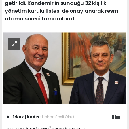
getirildi. Kandemir'in sunduğu 32 kişilik
yönetim kurulu listesi de onaylanarak resmi
atama süreci tamamlandı.
Erkek
|
Kadın
(Haberi Sesli Oku)
ANTALYA İL BAŞKANLIĞINA NAİL KAMACI