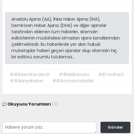
Anadolu Ajansı (AA), İhlas Haber Ajansı (İHA),
Demirören Haber Ajansı (DHA) ve diğer ajanslar
tarafından eklenen tüm haberler, sitemizin
editörlerinin müdahalesi olmadan ajans kanallarından
çekilmektedir. Bu haberlerde yer alan hukuki
muhataplar haberi geçen ajanslar olup sitemizin hiç
bir editörü sorumlu tutulamaz...
##BülentKandemir
##NailKamacı
##YeniParti
##AlanyaHaber
##Alanyasondakika
Okuyucu Yorumları
(0)
Gönder