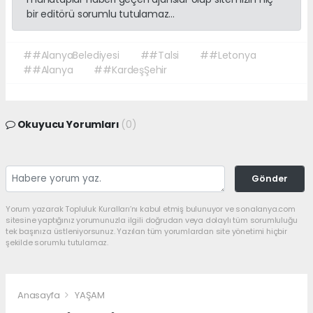
bir editörü sorumlu tutulamaz...
##AlanyaBelediyesi
##Talsi
##Letonya
##Alanya
##KardeşŞehir
Okuyucu Yorumları
(0)
Gönder
Yorum yazarak Topluluk Kuralları’nı kabul etmiş bulunuyor ve sonalanya.com
sitesine yaptığınız yorumunuzla ilgili doğrudan veya dolaylı tüm sorumluluğu
tek başınıza üstleniyorsunuz. Yazılan tüm yorumlardan site yönetimi hiçbir
şekilde sorumlu tutulamaz.
Anasayfa
YAŞAM