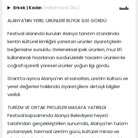
Erkek
|
Kadın
(Haberi Sesli Oku)
ALANYA'NIN YEREL ÜRÜNLERİ BÜYÜK İLGİ GÖRDÜ
Festival alanında kurulan Alanya tanıtım standında
kentin kültürel kimliğini yansıtan ürünler ziyaretçilerin
beğenisine sunuldu. Geleneksel ipek ürünleri, muz lifi
kullanılarak hazırlanan sürdürülebilir tasarım ürünleri ile
coğrafi işaretli yöresel ürünler yoğun ilgi gördü.
Stantta ayrıca Alanya'nın el sanatları, üretim kültürü ve
yerel değerleri hakkında ziyaretçilere detaylı bilgiler
verildi.
TURİZM VE ORTAK PROJELER MASAYA YATIRILDI
Festival kapsamında Alanya Belediyesi heyeti
tarafından gerçekleştirilen sunumda, Alanya'nın turizm
potansiyeli, tarımsal üretim gücü, kültürel mirası ve