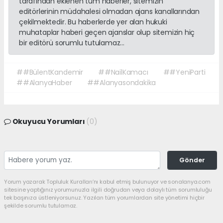
tarafından eklenen tüm haberler, sitemizin
editörlerinin müdahalesi olmadan ajans kanallarından
çekilmektedir. Bu haberlerde yer alan hukuki
muhataplar haberi geçen ajanslar olup sitemizin hiç
bir editörü sorumlu tutulamaz...
##BülentKandemir
##NailKamacı
##YeniParti
##AlanyaHaber
##Alanyasondakika
Okuyucu Yorumları
(0)
Gönder
Yorum yazarak Topluluk Kuralları’nı kabul etmiş bulunuyor ve sonalanya.com
sitesine yaptığınız yorumunuzla ilgili doğrudan veya dolaylı tüm sorumluluğu
tek başınıza üstleniyorsunuz. Yazılan tüm yorumlardan site yönetimi hiçbir
şekilde sorumlu tutulamaz.