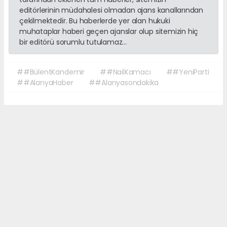
editörlerinin müdahalesi olmadan ajans kanallarından
çekilmektedir. Bu haberlerde yer alan hukuki
muhataplar haberi geçen ajanslar olup sitemizin hiç
bir editörü sorumlu tutulamaz...
##BülentKandemir
##NailKamacı
##YeniParti
##AlanyaHaber
##Alanyasondakika
Okuyucu Yorumları
(0)
Gönder
Yorum yazarak Topluluk Kuralları’nı kabul etmiş bulunuyor ve sonalanya.com
sitesine yaptığınız yorumunuzla ilgili doğrudan veya dolaylı tüm sorumluluğu
tek başınıza üstleniyorsunuz. Yazılan tüm yorumlardan site yönetimi hiçbir
şekilde sorumlu tutulamaz.