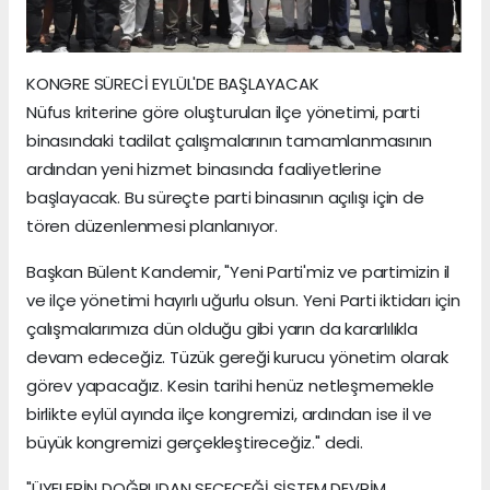
KONGRE SÜRECİ EYLÜL'DE BAŞLAYACAK
Nüfus kriterine göre oluşturulan ilçe yönetimi, parti
binasındaki tadilat çalışmalarının tamamlanmasının
ardından yeni hizmet binasında faaliyetlerine
başlayacak. Bu süreçte parti binasının açılışı için de
tören düzenlenmesi planlanıyor.
Başkan Bülent Kandemir, "Yeni Parti'miz ve partimizin il
ve ilçe yönetimi hayırlı uğurlu olsun. Yeni Parti iktidarı için
çalışmalarımıza dün olduğu gibi yarın da kararlılıkla
devam edeceğiz. Tüzük gereği kurucu yönetim olarak
görev yapacağız. Kesin tarihi henüz netleşmemekle
birlikte eylül ayında ilçe kongremizi, ardından ise il ve
büyük kongremizi gerçekleştireceğiz." dedi.
"ÜYELERİN DOĞRUDAN SEÇECEĞİ SİSTEM DEVRİM