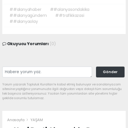
##alanyahaber
##alanyasondakika
##alanyagündem
##trafikkazasi
##alanyaolay
Okuyucu Yorumları
(0)
Gönder
Yorum yazarak Topluluk Kuralları’nı kabul etmiş bulunuyor ve sonalanya.com
sitesine yaptığınız yorumunuzla ilgili doğrudan veya dolaylı tüm sorumluluğu
tek başınıza üstleniyorsunuz. Yazılan tüm yorumlardan site yönetimi hiçbir
şekilde sorumlu tutulamaz.
Anasayfa
YAŞAM