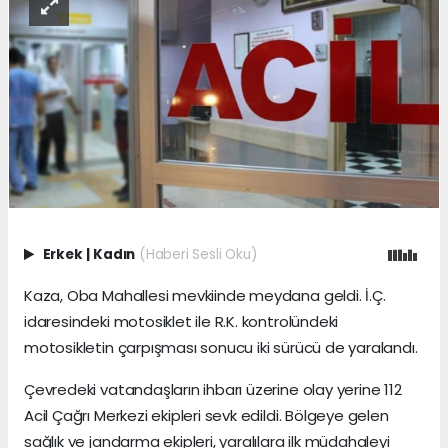
Erkek
|
Kadın
(Haberi Sesli Oku)
Kaza, Oba Mahallesi mevkiinde meydana geldi. İ.Ç.
idaresindeki motosiklet ile R.K. kontrolündeki
motosikletin çarpışması sonucu iki sürücü de yaralandı.
Çevredeki vatandaşların ihbarı üzerine olay yerine 112
Acil Çağrı Merkezi ekipleri sevk edildi. Bölgeye gelen
sağlık ve jandarma ekipleri, yaralılara ilk müdahaleyi