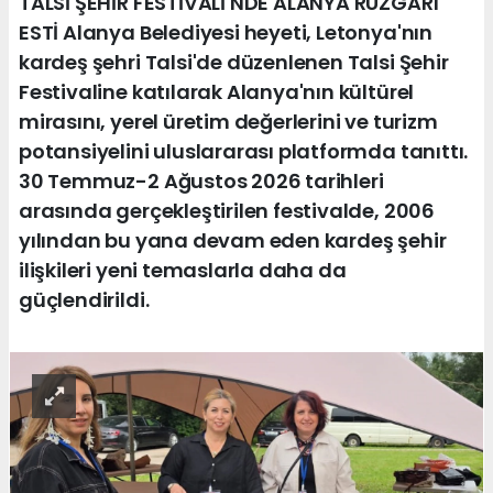
TALSİ ŞEHİR FESTİVALİ'NDE ALANYA RÜZGARI
ESTİ Alanya Belediyesi heyeti, Letonya'nın
kardeş şehri Talsi'de düzenlenen Talsi Şehir
Festivaline katılarak Alanya'nın kültürel
mirasını, yerel üretim değerlerini ve turizm
potansiyelini uluslararası platformda tanıttı.
30 Temmuz-2 Ağustos 2026 tarihleri
arasında gerçekleştirilen festivalde, 2006
yılından bu yana devam eden kardeş şehir
ilişkileri yeni temaslarla daha da
güçlendirildi.