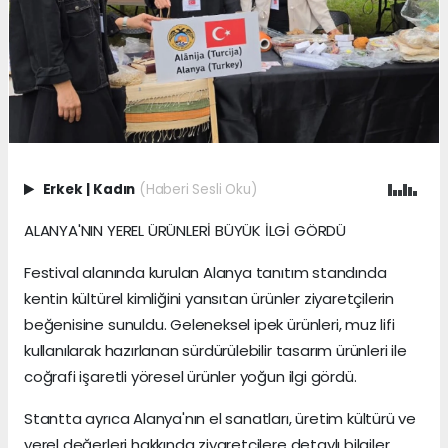
Erkek
|
Kadın
(Haberi Sesli Oku)
ALANYA'NIN YEREL ÜRÜNLERİ BÜYÜK İLGİ GÖRDÜ
Festival alanında kurulan Alanya tanıtım standında
kentin kültürel kimliğini yansıtan ürünler ziyaretçilerin
beğenisine sunuldu. Geleneksel ipek ürünleri, muz lifi
kullanılarak hazırlanan sürdürülebilir tasarım ürünleri ile
coğrafi işaretli yöresel ürünler yoğun ilgi gördü.
Stantta ayrıca Alanya'nın el sanatları, üretim kültürü ve
yerel değerleri hakkında ziyaretçilere detaylı bilgiler