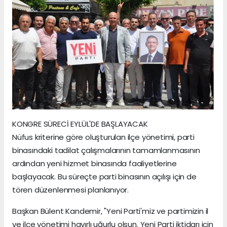
KONGRE SÜRECİ EYLÜL'DE BAŞLAYACAK
Nüfus kriterine göre oluşturulan ilçe yönetimi, parti
binasındaki tadilat çalışmalarının tamamlanmasının
ardından yeni hizmet binasında faaliyetlerine
başlayacak. Bu süreçte parti binasının açılışı için de
tören düzenlenmesi planlanıyor.
Başkan Bülent Kandemir, "Yeni Parti'miz ve partimizin il
ve ilçe yönetimi hayırlı uğurlu olsun. Yeni Parti iktidarı için