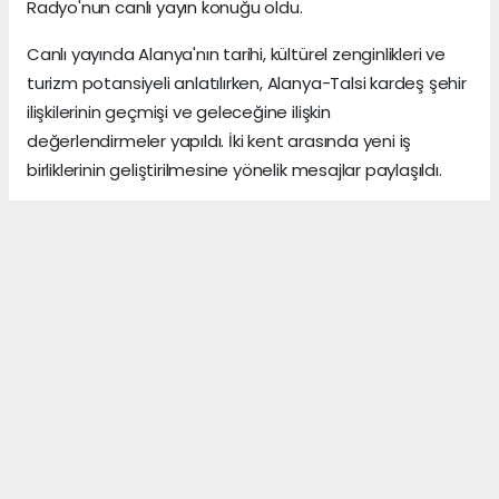
Radyo'nun canlı yayın konuğu oldu.
Canlı yayında Alanya'nın tarihi, kültürel zenginlikleri ve
turizm potansiyeli anlatılırken, Alanya-Talsi kardeş şehir
ilişkilerinin geçmişi ve geleceğine ilişkin
değerlendirmeler yapıldı. İki kent arasında yeni iş
birliklerinin geliştirilmesine yönelik mesajlar paylaşıldı.
Hamdi Acet SonAlanya
ANTALYA HABERİ
Anadolu Ajansı (AA), İhlas Haber Ajansı (İHA),
Demirören Haber Ajansı (DHA) ve diğer ajanslar
tarafından eklenen tüm haberler, sitemizin