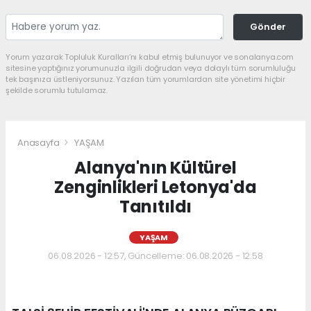
Gönder
Yorum yazarak Topluluk Kuralları’nı kabul etmiş bulunuyor ve sonalanya.com
sitesine yaptığınız yorumunuzla ilgili doğrudan veya dolaylı tüm sorumluluğu
tek başınıza üstleniyorsunuz. Yazılan tüm yorumlardan site yönetimi hiçbir
şekilde sorumlu tutulamaz.
Anasayfa
YAŞAM
Alanya'nın Kültürel
Zenginlikleri Letonya'da
Tanıtıldı
YAŞAM
06.08.2026 - 12:57, Güncelleme: 06.08.2026 - 12:58