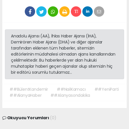
Anadolu Ajansı (AA), İhlas Haber Ajansı (İHA),
Demirören Haber Ajansı (DHA) ve diğer ajanslar
tarafından eklenen tüm haberler, sitemizin
editörlerinin müdahalesi olmadan ajans kanallarından
çekilmektedir. Bu haberlerde yer alan hukuki
muhataplar haberi geçen ajanslar olup sitemizin hiç
bir editörü sorumlu tutulamaz...
##BülentKandemir
##NailKamacı
##YeniParti
##AlanyaHaber
##Alanyasondakika
Okuyucu Yorumları
(0)