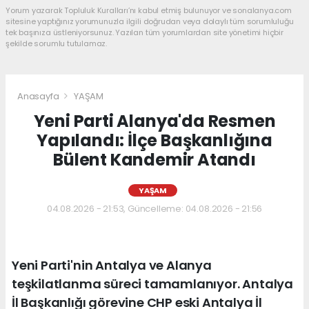
Yorum yazarak Topluluk Kuralları’nı kabul etmiş bulunuyor ve sonalanya.com
sitesine yaptığınız yorumunuzla ilgili doğrudan veya dolaylı tüm sorumluluğu
tek başınıza üstleniyorsunuz. Yazılan tüm yorumlardan site yönetimi hiçbir
şekilde sorumlu tutulamaz.
Anasayfa
YAŞAM
Yeni Parti Alanya'da Resmen
Yapılandı: İlçe Başkanlığına
Bülent Kandemir Atandı
YAŞAM
04.08.2026 - 21:53, Güncelleme: 04.08.2026 - 21:56
Yeni Parti'nin Antalya ve Alanya
teşkilatlanma süreci tamamlanıyor. Antalya
İl Başkanlığı görevine CHP eski Antalya İl