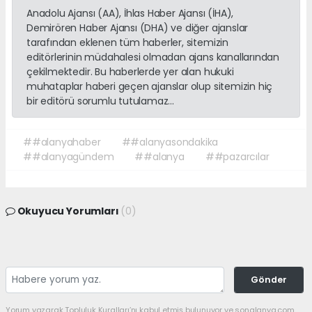
Anadolu Ajansı (AA), İhlas Haber Ajansı (İHA),
Demirören Haber Ajansı (DHA) ve diğer ajanslar
tarafından eklenen tüm haberler, sitemizin
editörlerinin müdahalesi olmadan ajans kanallarından
çekilmektedir. Bu haberlerde yer alan hukuki
muhataplar haberi geçen ajanslar olup sitemizin hiç
bir editörü sorumlu tutulamaz...
##alanyahaber
##alanyasondakika
##alanyagündem
##alanya
##pazarcılar
Okuyucu Yorumları
(0)
Gönder
Yorum yazarak Topluluk Kuralları’nı kabul etmiş bulunuyor ve sonalanya.com