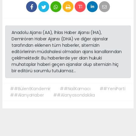
Anadolu Ajansı (AA), İhlas Haber Ajansı (İHA),
Demirören Haber Ajansı (DHA) ve diğer ajanslar
tarafından eklenen tüm haberler, sitemizin
editörlerinin müdahalesi olmadan ajans kanallarından
çekilmektedir. Bu haberlerde yer alan hukuki
muhataplar haberi geçen ajanslar olup sitemizin hiç
bir editörü sorumlu tutulamaz...
##BülentKandemir
##NailKamacı
##YeniParti
##AlanyaHaber
##Alanyasondakika
Okuyucu Yorumları
(0)