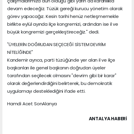
çalışmalarımıza dün olduğu gibi yarın da kararlılıkla
devam edeceğiz. Tüzük gereği kurucu yönetim olarak
görev yapacağız. Kesin tarihi henüz netleşmemekle
birlikte eylül ayında ilçe kongremizi, ardından ise il ve
büyük kongremizi gerçekleştireceğiz." dedi.
"ÜYELERİN DOĞRUDAN SEÇECEĞİ SİSTEM DEVRİM
NİTELİĞİNDE"
Kandemir ayrıca, parti tüzüğünde yer alan il ve ilçe
başkanları ile genel başkanın doğrudan üyeler
tarafından seçilecek olmasını "devrim gibi bir karar"
olarak değerlendirdiğini belirterek, bu demokratik
uygulamayı desteklediğini ifade etti.
Hamdi Acet SonAlanya
ANTALYA HABERİ