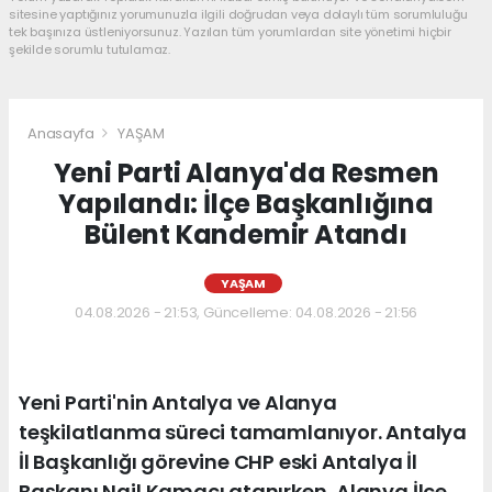
sitesine yaptığınız yorumunuzla ilgili doğrudan veya dolaylı tüm sorumluluğu
tek başınıza üstleniyorsunuz. Yazılan tüm yorumlardan site yönetimi hiçbir
şekilde sorumlu tutulamaz.
Anasayfa
YAŞAM
Yeni Parti Alanya'da Resmen
Yapılandı: İlçe Başkanlığına
Bülent Kandemir Atandı
YAŞAM
04.08.2026 - 21:53, Güncelleme: 04.08.2026 - 21:56
Yeni Parti'nin Antalya ve Alanya
teşkilatlanma süreci tamamlanıyor. Antalya
İl Başkanlığı görevine CHP eski Antalya İl
Başkanı Nail Kamacı atanırken, Alanya İlçe