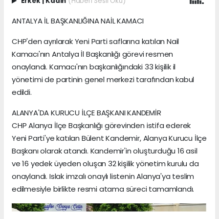
Erkek
|
Kadın
(Haberi Sesli Oku)
ANTALYA İL BAŞKANLIĞINA NAİL KAMACI
CHP'den ayrılarak Yeni Parti saflarına katılan Nail
Kamacı'nın Antalya İl Başkanlığı görevi resmen
onaylandı. Kamacı'nın başkanlığındaki 33 kişilik il
yönetimi de partinin genel merkezi tarafından kabul
edildi.
ALANYA'DA KURUCU İLÇE BAŞKANI KANDEMİR
CHP Alanya İlçe Başkanlığı görevinden istifa ederek
Yeni Parti'ye katılan Bülent Kandemir, Alanya Kurucu İlçe
Başkanı olarak atandı. Kandemir'in oluşturduğu 16 asil
ve 16 yedek üyeden oluşan 32 kişilik yönetim kurulu da
onaylandı. Islak imzalı onaylı listenin Alanya'ya teslim
edilmesiyle birlikte resmi atama süreci tamamlandı.