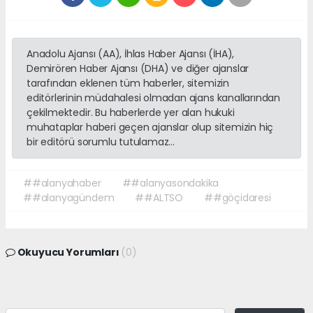
Anadolu Ajansı (AA), İhlas Haber Ajansı (İHA),
Demirören Haber Ajansı (DHA) ve diğer ajanslar
tarafından eklenen tüm haberler, sitemizin
editörlerinin müdahalesi olmadan ajans kanallarından
çekilmektedir. Bu haberlerde yer alan hukuki
muhataplar haberi geçen ajanslar olup sitemizin hiç
bir editörü sorumlu tutulamaz...
##alanyahaber
##alanyasondakika
##alanyagündem
##ALTSO
##göçidaresi
Okuyucu Yorumları
(0)