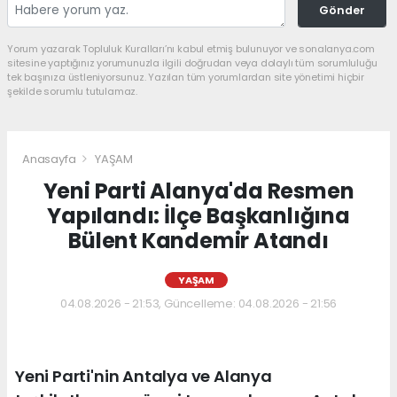
Gönder
Yorum yazarak Topluluk Kuralları’nı kabul etmiş bulunuyor ve sonalanya.com
sitesine yaptığınız yorumunuzla ilgili doğrudan veya dolaylı tüm sorumluluğu
tek başınıza üstleniyorsunuz. Yazılan tüm yorumlardan site yönetimi hiçbir
şekilde sorumlu tutulamaz.
Anasayfa
YAŞAM
Yeni Parti Alanya'da Resmen
Yapılandı: İlçe Başkanlığına
Bülent Kandemir Atandı
YAŞAM
04.08.2026 - 21:53, Güncelleme: 04.08.2026 - 21:56
Yeni Parti'nin Antalya ve Alanya