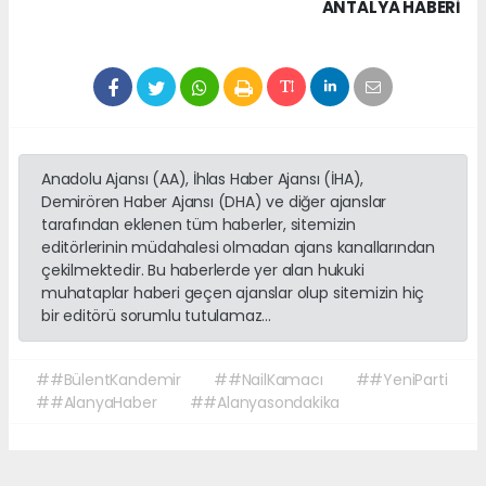
ANTALYA HABERİ
Anadolu Ajansı (AA), İhlas Haber Ajansı (İHA),
Demirören Haber Ajansı (DHA) ve diğer ajanslar
tarafından eklenen tüm haberler, sitemizin
editörlerinin müdahalesi olmadan ajans kanallarından
çekilmektedir. Bu haberlerde yer alan hukuki
muhataplar haberi geçen ajanslar olup sitemizin hiç
bir editörü sorumlu tutulamaz...
##BülentKandemir
##NailKamacı
##YeniParti
##AlanyaHaber
##Alanyasondakika