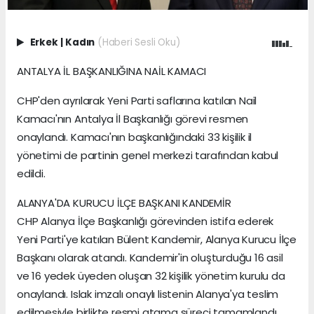
Erkek
|
Kadın
(Haberi Sesli Oku)
ANTALYA İL BAŞKANLIĞINA NAİL KAMACI
CHP'den ayrılarak Yeni Parti saflarına katılan Nail
Kamacı'nın Antalya İl Başkanlığı görevi resmen
onaylandı. Kamacı'nın başkanlığındaki 33 kişilik il
yönetimi de partinin genel merkezi tarafından kabul
edildi.
ALANYA'DA KURUCU İLÇE BAŞKANI KANDEMİR
CHP Alanya İlçe Başkanlığı görevinden istifa ederek
Yeni Parti'ye katılan Bülent Kandemir, Alanya Kurucu İlçe
Başkanı olarak atandı. Kandemir'in oluşturduğu 16 asil
ve 16 yedek üyeden oluşan 32 kişilik yönetim kurulu da
onaylandı. Islak imzalı onaylı listenin Alanya'ya teslim
edilmesiyle birlikte resmi atama süreci tamamlandı.