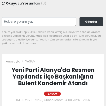
Okuyucu Yorumları
(0)
Gönder
Yorum yazarak Topluluk Kuralları’nı kabul etmiş bulunuyor ve sonalanya.com
sitesine yaptığınız yorumunuzla ilgili doğrudan veya dolaylı tüm sorumluluğu
tek başınıza üstleniyorsunuz. Yazılan tüm yorumlardan site yönetimi hiçbir
şekilde sorumlu tutulamaz.
Anasayfa
YAŞAM
Yeni Parti Alanya'da Resmen
Yapılandı: İlçe Başkanlığına
Bülent Kandemir Atandı
YAŞAM
04.08.2026 - 21:53, Güncelleme: 04.08.2026 - 21:56