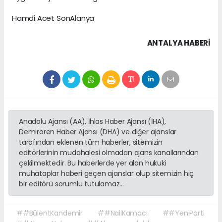
Hamdi Acet SonAlanya
ANTALYA HABERİ
Anadolu Ajansı (AA), İhlas Haber Ajansı (İHA),
Demirören Haber Ajansı (DHA) ve diğer ajanslar
tarafından eklenen tüm haberler, sitemizin
editörlerinin müdahalesi olmadan ajans kanallarından
çekilmektedir. Bu haberlerde yer alan hukuki
muhataplar haberi geçen ajanslar olup sitemizin hiç
bir editörü sorumlu tutulamaz...
##BülentKandemir
##NailKamacı
##YeniParti