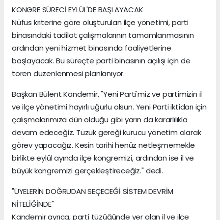
KONGRE SÜRECİ EYLÜL'DE BAŞLAYACAK
Nüfus kriterine göre oluşturulan ilçe yönetimi, parti
binasındaki tadilat çalışmalarının tamamlanmasının
ardından yeni hizmet binasında faaliyetlerine
başlayacak. Bu süreçte parti binasının açılışı için de
tören düzenlenmesi planlanıyor.
Başkan Bülent Kandemir, "Yeni Parti'miz ve partimizin il
ve ilçe yönetimi hayırlı uğurlu olsun. Yeni Parti iktidarı için
çalışmalarımıza dün olduğu gibi yarın da kararlılıkla
devam edeceğiz. Tüzük gereği kurucu yönetim olarak
görev yapacağız. Kesin tarihi henüz netleşmemekle
birlikte eylül ayında ilçe kongremizi, ardından ise il ve
büyük kongremizi gerçekleştireceğiz." dedi.
"ÜYELERİN DOĞRUDAN SEÇECEĞİ SİSTEM DEVRİM
NİTELİĞİNDE"
Kandemir ayrıca, parti tüzüğünde yer alan il ve ilçe