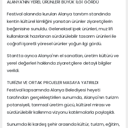
ALANYA'NIN YEREL ÜRÜNLERİ BÜYÜK İLGİ GÖRDÜ
Festival alanında kurulan Alanya tanıtım standında
kentin kültürel kimliğini yansıtan ürünler ziyaretçilerin
beğenisine sunuldu. Geleneksel ipek ürünleri, muz lifi
kullanılarak hazırlanan sürdürülebilir tasarım ürünleri ile
coğrafi işaretli yöresel ürünler yoğun ilgi gördü.
Stantta ayrıca Alanya'nın el sanatları, üretim kültürü ve
yerel değerleri hakkında ziyaretçilere detaylı bilgiler
verildi.
TURİZM VE ORTAK PROJELER MASAYA YATIRILDI
Festival kapsamında Alanya Belediyesi heyeti
tarafından gerçekleştirilen sunumda, Alanya'nın turizm
potansiyeli, tarımsal üretim gücü, kültürel mirası ve
sürdürülebilir kalkınma vizyonu katılımcılarla paylaşıldı.
Sunumda iki kardeş şehir arasında kültür, turizm, eğitim,