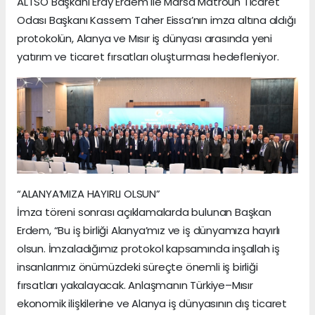
ALTSO Başkanı Eray Erdem ile Marsa Matrouh Ticaret
Odası Başkanı Kassem Taher Eissa’nın imza altına aldığı
protokolün, Alanya ve Mısır iş dünyası arasında yeni
yatırım ve ticaret fırsatları oluşturması hedefleniyor.
“ALANYA’MIZA HAYIRLI OLSUN”
İmza töreni sonrası açıklamalarda bulunan Başkan
Erdem, “Bu iş birliği Alanya’mız ve iş dünyamıza hayırlı
olsun. İmzaladığımız protokol kapsamında inşallah iş
insanlarımız önümüzdeki süreçte önemli iş birliği
fırsatları yakalayacak. Anlaşmanın Türkiye–Mısır
ekonomik ilişkilerine ve Alanya iş dünyasının dış ticaret