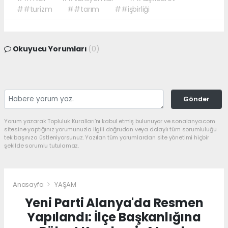
##turizm
##tarım
##işbirliği
Okuyucu Yorumları
(0)
Gönder
Yorum yazarak Topluluk Kuralları’nı kabul etmiş bulunuyor ve sonalanya.com
sitesine yaptığınız yorumunuzla ilgili doğrudan veya dolaylı tüm sorumluluğu
tek başınıza üstleniyorsunuz. Yazılan tüm yorumlardan site yönetimi hiçbir
şekilde sorumlu tutulamaz.
Anasayfa
YAŞAM
Yeni Parti Alanya'da Resmen
Yapılandı: İlçe Başkanlığına