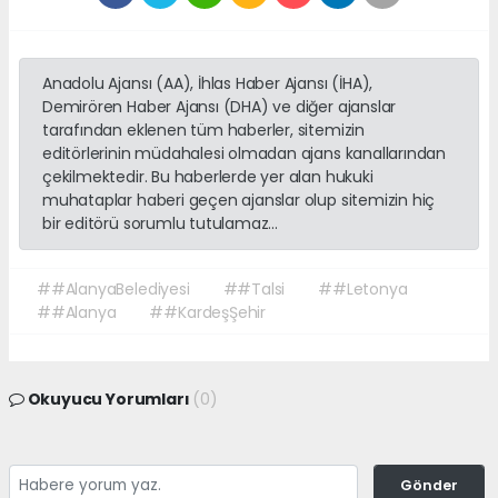
Anadolu Ajansı (AA), İhlas Haber Ajansı (İHA),
Demirören Haber Ajansı (DHA) ve diğer ajanslar
tarafından eklenen tüm haberler, sitemizin
editörlerinin müdahalesi olmadan ajans kanallarından
çekilmektedir. Bu haberlerde yer alan hukuki
muhataplar haberi geçen ajanslar olup sitemizin hiç
bir editörü sorumlu tutulamaz...
##AlanyaBelediyesi
##Talsi
##Letonya
##Alanya
##KardeşŞehir
Okuyucu Yorumları
(0)
Gönder