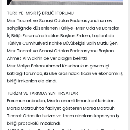
TÜRKİYE–MISIR İŞ BİRLİĞİ FORUMU
Mısır Ticaret ve Sanayi Odaları Federasyonu’nun ev
sahipliğinde düzenlenen Türkiye–Mısır Oda ve Borsalar
İş Birliği Forumu’na katılan Başkan Erdem, toplantıda
Türkiye Cumhuriyeti Kahire Büyükelçisi Salih Mutlu Şen,
Mısır Ticaret ve Sanayi Odaları Federasyonu Başkanı
Ahmet Al Wakil’in de yer aldığını belirtti.
Mısır Maliye Bakanı Ahmed Kouchouk’un çevrim içi
katıldığı forumda, iki ülke arasındaki ticari ve ekonomik iş
birliği imkanları ele alındı.
TURİZM VE TARIMDA YENİ FIRSATLAR
Forumun ardından, Mısır’ın önemli liman kentlerinden
Marsa Matrouh’ta faaliyet gösteren Marsa Matrouh
Ticaret Odası ile turizm ve tarım alanlarını kapsayan iş
birliği protokolü imzalandı.