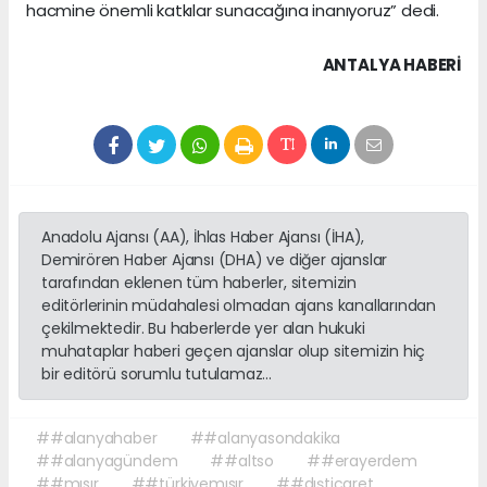
hacmine önemli katkılar sunacağına inanıyoruz” dedi.
ANTALYA HABERİ
Anadolu Ajansı (AA), İhlas Haber Ajansı (İHA),
Demirören Haber Ajansı (DHA) ve diğer ajanslar
tarafından eklenen tüm haberler, sitemizin
editörlerinin müdahalesi olmadan ajans kanallarından
çekilmektedir. Bu haberlerde yer alan hukuki
muhataplar haberi geçen ajanslar olup sitemizin hiç
bir editörü sorumlu tutulamaz...
##alanyahaber
##alanyasondakika
##alanyagündem
##altso
##erayerdem
##mısır
##türkiyemısır
##dışticaret