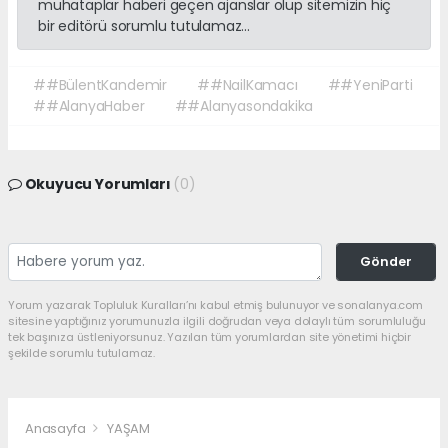
muhataplar haberi geçen ajanslar olup sitemizin hiç
bir editörü sorumlu tutulamaz...
##BülentKandemir
##NailKamacı
##YeniParti
##AlanyaHaber
##Alanyasondakika
Okuyucu Yorumları
(0)
Gönder
Yorum yazarak Topluluk Kuralları’nı kabul etmiş bulunuyor ve sonalanya.com
sitesine yaptığınız yorumunuzla ilgili doğrudan veya dolaylı tüm sorumluluğu
tek başınıza üstleniyorsunuz. Yazılan tüm yorumlardan site yönetimi hiçbir
şekilde sorumlu tutulamaz.
Anasayfa
YAŞAM