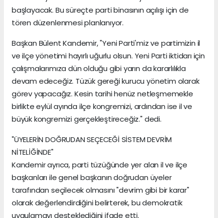
başlayacak. Bu süreçte parti binasının açılışı için de
tören düzenlenmesi planlanıyor.
Başkan Bülent Kandemir, "Yeni Parti'miz ve partimizin il
ve ilçe yönetimi hayırlı uğurlu olsun. Yeni Parti iktidarı için
çalışmalarımıza dün olduğu gibi yarın da kararlılıkla
devam edeceğiz. Tüzük gereği kurucu yönetim olarak
görev yapacağız. Kesin tarihi henüz netleşmemekle
birlikte eylül ayında ilçe kongremizi, ardından ise il ve
büyük kongremizi gerçekleştireceğiz." dedi.
"ÜYELERİN DOĞRUDAN SEÇECEĞİ SİSTEM DEVRİM
NİTELİĞİNDE"
Kandemir ayrıca, parti tüzüğünde yer alan il ve ilçe
başkanları ile genel başkanın doğrudan üyeler
tarafından seçilecek olmasını "devrim gibi bir karar"
olarak değerlendirdiğini belirterek, bu demokratik
uygulamayı desteklediğini ifade etti.