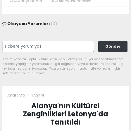
##AlanyaHaber
##Alanyasondakika
Okuyucu Yorumları
(0)
Gönder
Yorum yazarak Topluluk Kuralları’nı kabul etmiş bulunuyor ve sonalanya.com
sitesine yaptığınız yorumunuzla ilgili doğrudan veya dolaylı tüm sorumluluğu
tek başınıza üstleniyorsunuz. Yazılan tüm yorumlardan site yönetimi hiçbir
şekilde sorumlu tutulamaz.
Anasayfa
YAŞAM
Alanya'nın Kültürel
Zenginlikleri Letonya'da
Tanıtıldı