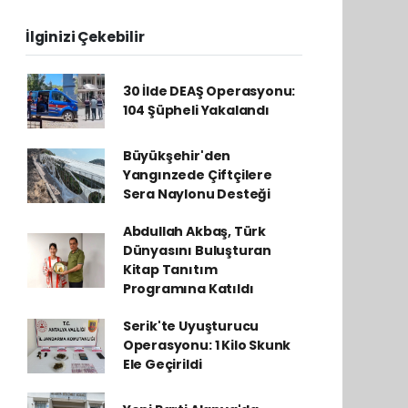
İlginizi Çekebilir
30 İlde DEAŞ Operasyonu:
104 Şüpheli Yakalandı
Büyükşehir'den
Yangınzede Çiftçilere
Sera Naylonu Desteği
Abdullah Akbaş, Türk
Dünyasını Buluşturan
Kitap Tanıtım
Programına Katıldı
Serik'te Uyuşturucu
Operasyonu: 1 Kilo Skunk
Ele Geçirildi