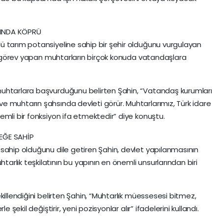
SINDA KÖPRÜ
ü tarım potansiyeline sahip bir şehir olduğunu vurgulayan
rde görev yapan muhtarların birçok konuda vatandaşlara
uhtarlara başvurduğunu belirten Şahin, “Vatandaş kurumları
 muhtarın şahsında devleti görür. Muhtarlarımız, Türk idare
emli bir fonksiyon ifa etmektedir” diye konuştu.
EĞE SAHİP
sahip olduğunu dile getiren Şahin, devlet yapılanmasının
rlık teşkilatının bu yapının en önemli unsurlarından biri
killendiğini belirten Şahin, “Muhtarlık müessesesi bitmez,
 şekil değiştirir, yeni pozisyonlar alır” ifadelerini kullandı.