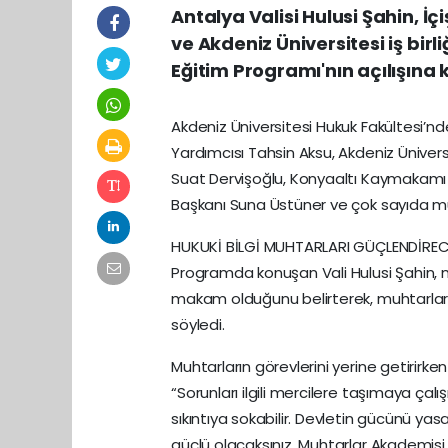
Antalya Valisi Hulusi Şahin, İç
ve Akdeniz Üniversitesi iş bir
Eğitim Programı'nın açılışına k
Akdeniz Üniversitesi Hukuk Fakültesi’nd
Yardımcısı Tahsin Aksu, Akdeniz Ünive
Suat Dervişoğlu, Konyaaltı Kaymakamı R
Başkanı Suna Üstüner ve çok sayıda muh
HUKUKİ BİLGİ MUHTARLARI GÜÇLENDİRE
Programda konuşan Vali Hulusi Şahin, m
makam olduğunu belirterek, muhtarların m
söyledi.
Muhtarların görevlerini yerine getirirk
“Sorunları ilgili mercilere taşımaya çal
sıkıntıya sokabilir. Devletin gücünü y
güçlü olacaksınız. Muhtarlar Akademis