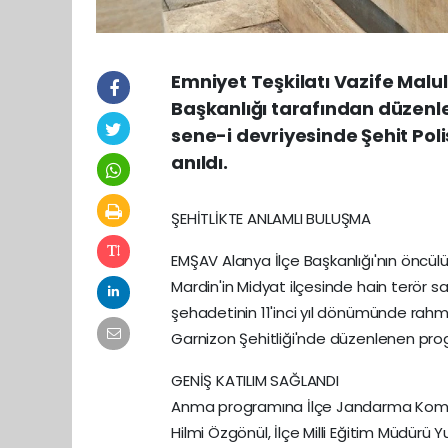
Emniyet Teşkilatı Vazife Malul
Başkanlığı tarafından düzenl
sene-i devriyesinde Şehit Po
anıldı.
ŞEHİTLİKTE ANLAMLI BULUŞMA
EMŞAV Alanya İlçe Başkanlığı'nın öncül
Mardin'in Midyat ilçesinde hain terör s
şehadetinin 11'inci yıl dönümünde rah
Garnizon Şehitliği'nde düzenlenen pr
GENİŞ KATILIM SAĞLANDI
Anma programına İlçe Jandarma Komut
Hilmi Özgönül, İlçe Milli Eğitim Müdürü 