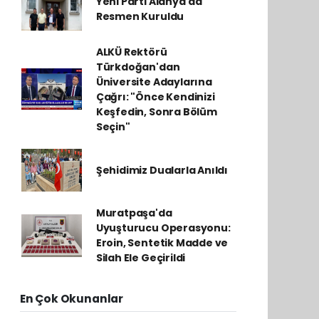
Yeni Parti Alanya'da
Resmen Kuruldu
ALKÜ Rektörü
Türkdoğan'dan
Üniversite Adaylarına
Çağrı: "Önce Kendinizi
Keşfedin, Sonra Bölüm
Seçin"
Şehidimiz Dualarla Anıldı
Muratpaşa'da
Uyuşturucu Operasyonu:
Eroin, Sentetik Madde ve
Silah Ele Geçirildi
En Çok Okunanlar