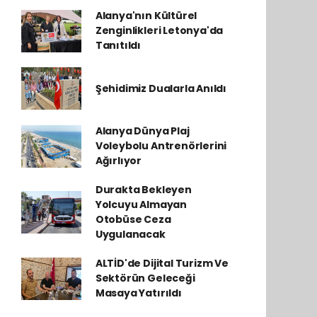
Alanya'nın Kültürel
Zenginlikleri Letonya'da
Tanıtıldı
Şehidimiz Dualarla Anıldı
Alanya Dünya Plaj
Voleybolu Antrenörlerini
Ağırlıyor
Durakta Bekleyen
Yolcuyu Almayan
Otobüse Ceza
Uygulanacak
ALTİD'de Dijital Turizm Ve
Sektörün Geleceği
Masaya Yatırıldı