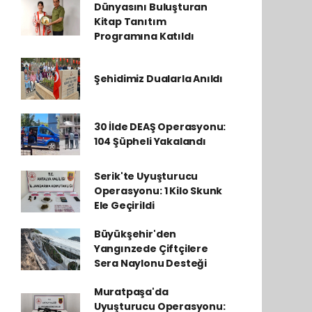
Dünyasını Buluşturan
Kitap Tanıtım
Programına Katıldı
Şehidimiz Dualarla Anıldı
30 İlde DEAŞ Operasyonu:
104 Şüpheli Yakalandı
Serik'te Uyuşturucu
Operasyonu: 1 Kilo Skunk
Ele Geçirildi
Büyükşehir'den
Yangınzede Çiftçilere
Sera Naylonu Desteği
Muratpaşa'da
Uyuşturucu Operasyonu: