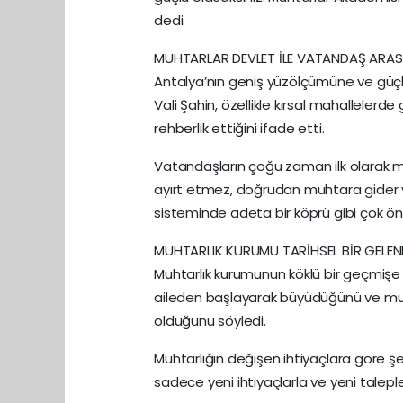
dedi.
MUHTARLAR DEVLET İLE VATANDAŞ ARA
Antalya’nın geniş yüzölçümüne ve güçl
Vali Şahin, özellikle kırsal mahallele
rehberlik ettiğini ifade etti.
Vatandaşların çoğu zaman ilk olarak m
ayırt etmez, doğrudan muhtara gider ve
sisteminde adeta bir köprü gibi çok ön
MUHTARLIK KURUMU TARİHSEL BİR GELEN
Muhtarlık kurumunun köklü bir geçmişe 
aileden başlayarak büyüdüğünü ve muhta
olduğunu söyledi.
Muhtarlığın değişen ihtiyaçlara göre şe
sadece yeni ihtiyaçlarla ve yeni taleplerle