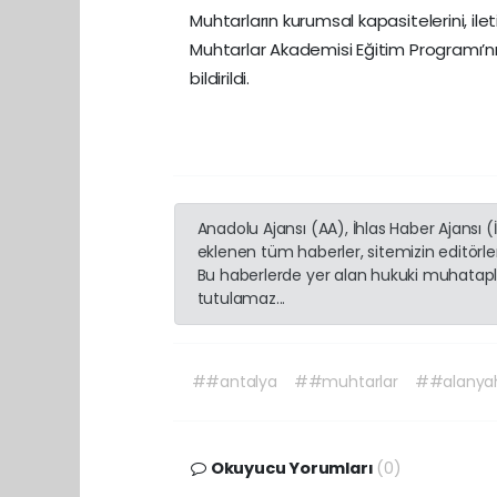
Muhtarların kurumsal kapasitelerini, ile
Muhtarlar Akademisi Eğitim Programı’n
bildirildi.
Anadolu Ajansı (AA), İhlas Haber Ajansı 
eklenen tüm haberler, sitemizin editörl
Bu haberlerde yer alan hukuki muhatapla
tutulamaz...
##antalya
##muhtarlar
##alanya
Okuyucu Yorumları
(0)