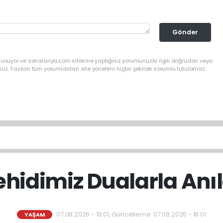
Gönder
ulunuyor ve sonalanya.com sitesine yaptığınız yorumunuzla ilgili doğrudan veya
nuz. Yazılan tüm yorumlardan site yönetimi hiçbir şekilde sorumlu tutulamaz.
ehidimiz Dualarla Anıl
07.08.2026 - 18:01, Güncelleme: 07.08.2026 - 18:01
YAŞAM