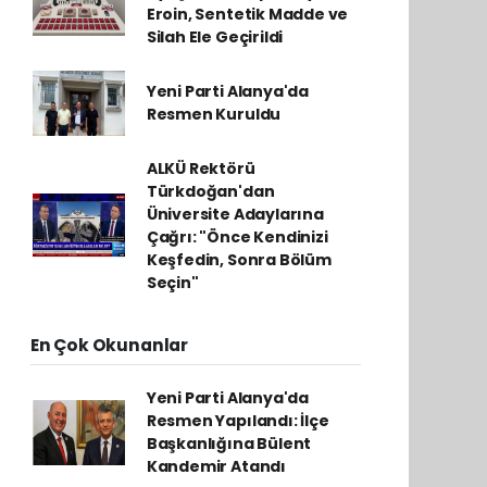
Eroin, Sentetik Madde ve
Silah Ele Geçirildi
Yeni Parti Alanya'da
Resmen Kuruldu
ALKÜ Rektörü
Türkdoğan'dan
Üniversite Adaylarına
Çağrı: "Önce Kendinizi
Keşfedin, Sonra Bölüm
Seçin"
En Çok Okunanlar
Yeni Parti Alanya'da
Resmen Yapılandı: İlçe
Başkanlığına Bülent
Kandemir Atandı