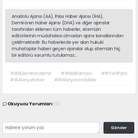
Anadolu Ajansı (AA), İhlas Haber Ajansı (İHA),
Demirören Haber Ajansı (DHA) ve diğer ajanslar
tarafından eklenen tüm haberler, sitemizin
editörlerinin müdahalesi olmadan ajans kanallarından
çekilmektedir. Bu haberlerde yer alan hukuki
muhataplar haberi geçen ajanslar olup sitemizin hiç
bir editörü sorumlu tutulamaz...
##BülentKandemir
##NailKamacı
##YeniParti
##AlanyaHaber
##Alanyasondakika
Okuyucu Yorumları
(0)
Gönder