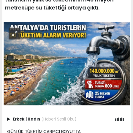
metreküpe su tükettiği ortaya çıktı.
Erkek
|
Kadın
(Haberi Sesli Oku)
GÜNLÜK TÜKETİM ÇARPICI BOYUTTA