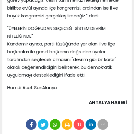
görev yapacağız. Kesin tarihi henüz netleşmemekle
birlikte eylül ayında ilçe kongremizi, ardından ise il ve
büyük kongremizi gerçekleştireceğiz." dedi.
"ÜYELERİN DOĞRUDAN SEÇECEĞİ SİSTEM DEVRİM
NİTELİĞİNDE"
Kandemir ayrıca, parti tüzüğünde yer alan il ve ilçe
başkanları ile genel başkanın doğrudan üyeler
tarafından seçilecek olmasını "devrim gibi bir karar"
olarak değerlendirdiğini belirterek, bu demokratik
uygulamayı desteklediğini ifade etti.
Hamdi Acet SonAlanya
ANTALYA HABERİ