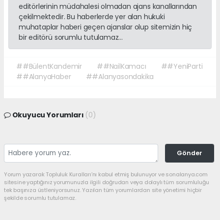
editörlerinin müdahalesi olmadan ajans kanallarından
çekilmektedir. Bu haberlerde yer alan hukuki
muhataplar haberi geçen ajanslar olup sitemizin hiç
bir editörü sorumlu tutulamaz...
##BülentKandemir
##NailKamacı
##YeniParti
##AlanyaHaber
##Alanyasondakika
Okuyucu Yorumları
(0)
Gönder
Yorum yazarak Topluluk Kuralları’nı kabul etmiş bulunuyor ve sonalanya.com
sitesine yaptığınız yorumunuzla ilgili doğrudan veya dolaylı tüm sorumluluğu
tek başınıza üstleniyorsunuz. Yazılan tüm yorumlardan site yönetimi hiçbir
şekilde sorumlu tutulamaz.