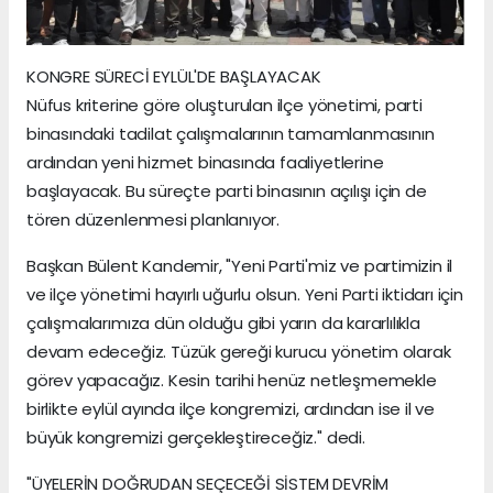
KONGRE SÜRECİ EYLÜL'DE BAŞLAYACAK
Nüfus kriterine göre oluşturulan ilçe yönetimi, parti
binasındaki tadilat çalışmalarının tamamlanmasının
ardından yeni hizmet binasında faaliyetlerine
başlayacak. Bu süreçte parti binasının açılışı için de
tören düzenlenmesi planlanıyor.
Başkan Bülent Kandemir, "Yeni Parti'miz ve partimizin il
ve ilçe yönetimi hayırlı uğurlu olsun. Yeni Parti iktidarı için
çalışmalarımıza dün olduğu gibi yarın da kararlılıkla
devam edeceğiz. Tüzük gereği kurucu yönetim olarak
görev yapacağız. Kesin tarihi henüz netleşmemekle
birlikte eylül ayında ilçe kongremizi, ardından ise il ve
büyük kongremizi gerçekleştireceğiz." dedi.
"ÜYELERİN DOĞRUDAN SEÇECEĞİ SİSTEM DEVRİM