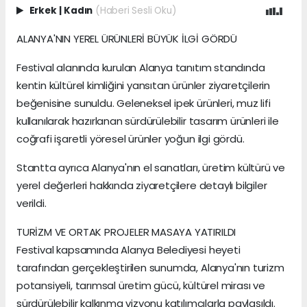
Erkek
|
Kadın
(Haberi Sesli Oku)
ALANYA'NIN YEREL ÜRÜNLERİ BÜYÜK İLGİ GÖRDÜ
Festival alanında kurulan Alanya tanıtım standında
kentin kültürel kimliğini yansıtan ürünler ziyaretçilerin
beğenisine sunuldu. Geleneksel ipek ürünleri, muz lifi
kullanılarak hazırlanan sürdürülebilir tasarım ürünleri ile
coğrafi işaretli yöresel ürünler yoğun ilgi gördü.
Stantta ayrıca Alanya'nın el sanatları, üretim kültürü ve
yerel değerleri hakkında ziyaretçilere detaylı bilgiler
verildi.
TURİZM VE ORTAK PROJELER MASAYA YATIRILDI
Festival kapsamında Alanya Belediyesi heyeti
tarafından gerçekleştirilen sunumda, Alanya'nın turizm
potansiyeli, tarımsal üretim gücü, kültürel mirası ve
sürdürülebilir kalkınma vizyonu katılımcılarla paylaşıldı.