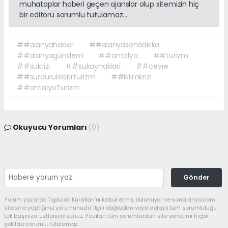
muhataplar haberi geçen ajanslar olup sitemizin hiç
bir editörü sorumlu tutulamaz...
##alanyahaber
##alanyasondakika
##alanyagündem
##antalya
##turizm
##sukrizi
##sukaynaklari
##cevre
##surdurulebilirturizm
##iklimkrizi
##antalyaTurizm
Okuyucu Yorumları
(0)
Gönder
Yorum yazarak Topluluk Kuralları’nı kabul etmiş bulunuyor ve sonalanya.com
sitesine yaptığınız yorumunuzla ilgili doğrudan veya dolaylı tüm sorumluluğu
tek başınıza üstleniyorsunuz. Yazılan tüm yorumlardan site yönetimi hiçbir
şekilde sorumlu tutulamaz.