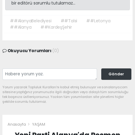
bir editörü sorumlu tutulamaz...
##AlanyaBelediyesi
##Talsi
##Letonya
##Alanya
##KardeşŞehir
Okuyucu Yorumları
(0)
Gönder
Yorum yazarak Topluluk Kuralları’nı kabul etmiş bulunuyor ve sonalanya.com
sitesine yaptığınız yorumunuzla ilgili doğrudan veya dolaylı tüm sorumluluğu
tek başınıza üstleniyorsunuz. Yazılan tüm yorumlardan site yönetimi hiçbir
şekilde sorumlu tutulamaz.
Anasayfa
YAŞAM