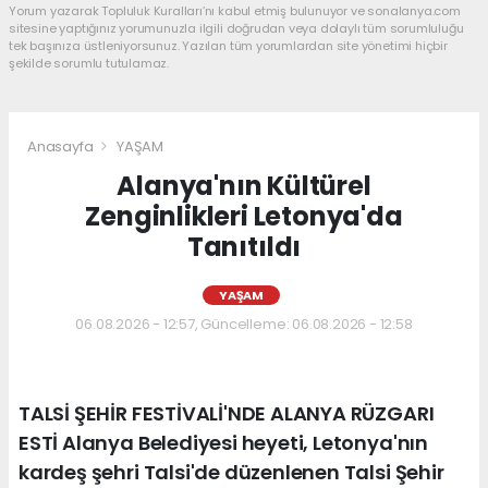
Yorum yazarak Topluluk Kuralları’nı kabul etmiş bulunuyor ve sonalanya.com
sitesine yaptığınız yorumunuzla ilgili doğrudan veya dolaylı tüm sorumluluğu
tek başınıza üstleniyorsunuz. Yazılan tüm yorumlardan site yönetimi hiçbir
şekilde sorumlu tutulamaz.
Anasayfa
YAŞAM
Alanya'nın Kültürel
Zenginlikleri Letonya'da
Tanıtıldı
YAŞAM
06.08.2026 - 12:57, Güncelleme: 06.08.2026 - 12:58
TALSİ ŞEHİR FESTİVALİ'NDE ALANYA RÜZGARI
ESTİ Alanya Belediyesi heyeti, Letonya'nın
kardeş şehri Talsi'de düzenlenen Talsi Şehir