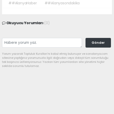
##AlanyaHaber
##Alanyasondakika
Okuyucu Yorumları
(0)
Gönder
Yorum yazarak Topluluk Kuralları’nı kabul etmiş bulunuyor ve sonalanya.com
sitesine yaptığınız yorumunuzla ilgili doğrudan veya dolaylı tüm sorumluluğu
tek başınıza üstleniyorsunuz. Yazılan tüm yorumlardan site yönetimi hiçbir
şekilde sorumlu tutulamaz.
haber paketi
haber scripti
haber yazılımı
Tüm hakları saklı tutulmaktadır.Copyright 2026©
Haber Yazılımı:
Web Aksiyon ®