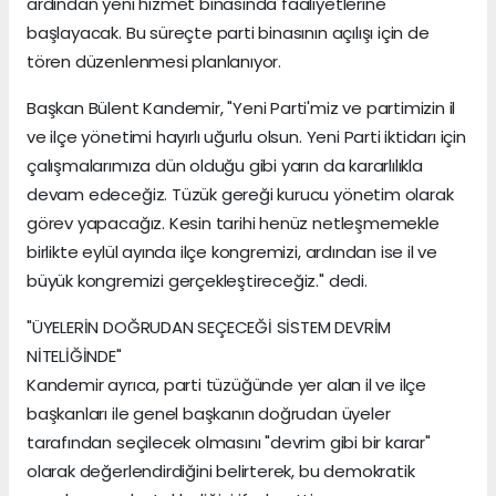
ardından yeni hizmet binasında faaliyetlerine
başlayacak. Bu süreçte parti binasının açılışı için de
tören düzenlenmesi planlanıyor.
Başkan Bülent Kandemir, "Yeni Parti'miz ve partimizin il
ve ilçe yönetimi hayırlı uğurlu olsun. Yeni Parti iktidarı için
çalışmalarımıza dün olduğu gibi yarın da kararlılıkla
devam edeceğiz. Tüzük gereği kurucu yönetim olarak
görev yapacağız. Kesin tarihi henüz netleşmemekle
birlikte eylül ayında ilçe kongremizi, ardından ise il ve
büyük kongremizi gerçekleştireceğiz." dedi.
"ÜYELERİN DOĞRUDAN SEÇECEĞİ SİSTEM DEVRİM
NİTELİĞİNDE"
Kandemir ayrıca, parti tüzüğünde yer alan il ve ilçe
başkanları ile genel başkanın doğrudan üyeler
tarafından seçilecek olmasını "devrim gibi bir karar"
olarak değerlendirdiğini belirterek, bu demokratik