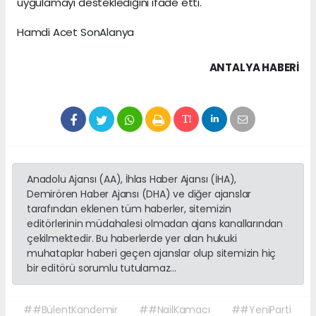
uygulamayı desteklediğini ifade etti.
Hamdi Acet SonAlanya
ANTALYA HABERİ
Anadolu Ajansı (AA), İhlas Haber Ajansı (İHA),
Demirören Haber Ajansı (DHA) ve diğer ajanslar
tarafından eklenen tüm haberler, sitemizin
editörlerinin müdahalesi olmadan ajans kanallarından
çekilmektedir. Bu haberlerde yer alan hukuki
muhataplar haberi geçen ajanslar olup sitemizin hiç
bir editörü sorumlu tutulamaz...
##BülentKandemir
##NailKamacı
##YeniParti