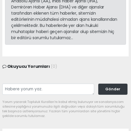
Anadolu Ajansı (AA), İhlas Haber Ajansı (İHA),
Demirören Haber Ajansı (DHA) ve diğer ajanslar
tarafından eklenen tüm haberler, sitemizin
editörlerinin müdahalesi olmadan ajans kanallarından
çekilmektedir. Bu haberlerde yer alan hukuki
muhataplar haberi geçen ajanslar olup sitemizin hiç
bir editörü sorumlu tutulamaz...
Okuyucu Yorumları
(0)
Gönder
Yorum yazarak Topluluk Kuralları’nı kabul etmiş bulunuyor ve sonalanya.com
sitesine yaptığınız yorumunuzla ilgili doğrudan veya dolaylı tüm sorumluluğu
tek başınıza üstleniyorsunuz. Yazılan tüm yorumlardan site yönetimi hiçbir
şekilde sorumlu tutulamaz.