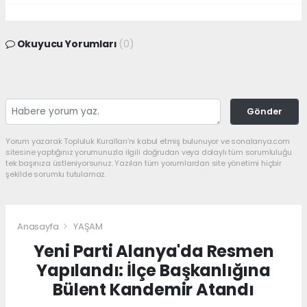
Okuyucu Yorumları
(0)
Gönder
Yorum yazarak Topluluk Kuralları’nı kabul etmiş bulunuyor ve sonalanya.com
sitesine yaptığınız yorumunuzla ilgili doğrudan veya dolaylı tüm sorumluluğu
tek başınıza üstleniyorsunuz. Yazılan tüm yorumlardan site yönetimi hiçbir
şekilde sorumlu tutulamaz.
Anasayfa
YAŞAM
Yeni Parti Alanya'da Resmen
Yapılandı: İlçe Başkanlığına
Bülent Kandemir Atandı