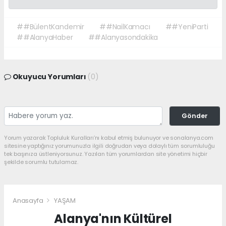
##BülentKandemir
##NailKamacı
##YeniParti
##AlanyaHaber
##Alanyasondakika
Okuyucu Yorumları
(0)
Gönder
Yorum yazarak Topluluk Kuralları’nı kabul etmiş bulunuyor ve sonalanya.com
sitesine yaptığınız yorumunuzla ilgili doğrudan veya dolaylı tüm sorumluluğu
tek başınıza üstleniyorsunuz. Yazılan tüm yorumlardan site yönetimi hiçbir
şekilde sorumlu tutulamaz.
Anasayfa
YAŞAM
Alanya'nın Kültürel