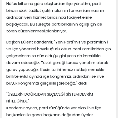
Nüfus kriterine göre oluşturulan ilçe yönetimi, parti
binasındaki tadilat çalışmalarının tamamlanmasının
ardından yeni hizmet binasında faaliyetlerine
başlayacak. Bu süreçte parti binasının açılışı için de
tören düzenlenmesi planlanıyor.
Başkan Bülent Kandemir, "Yeni Parti'miz ve partimizin il
ve ilçe yönetimi hayırlı uğurlu olsun. Yeni Parti iktidarı için
çalışmalarımıza dün olduğu gibi yarın da kararlılıkla
devam edeceğiz. Tüzük gereği kurucu yönetim olarak
görev yapacağız. Kesin tarihi henüz netleşmemekle
birlikte eylül ayında ilçe kongremizi, ardından ise il ve
büyük kongremizi gerçekleştireceğiz." dedi.
"ÜYELERİN DOĞRUDAN SEÇECEĞİ SİSTEM DEVRİM
NİTELİĞİNDE"
Kandemir ayrıca, parti tüzüğünde yer alan il ve ilçe
başkanları ile genel başkanın doğrudan üyeler