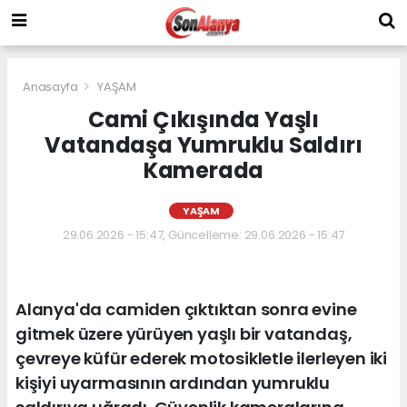
Anasayfa
YAŞAM
Cami Çıkışında Yaşlı
Vatandaşa Yumruklu Saldırı
Kamerada
YAŞAM
29.06.2026 - 15:47, Güncelleme: 29.06.2026 - 15:47
Alanya'da camiden çıktıktan sonra evine
gitmek üzere yürüyen yaşlı bir vatandaş,
çevreye küfür ederek motosikletle ilerleyen iki
kişiyi uyarmasının ardından yumruklu