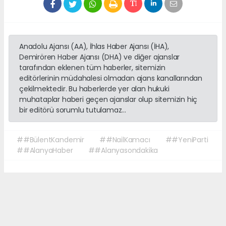
Anadolu Ajansı (AA), İhlas Haber Ajansı (İHA),
Demirören Haber Ajansı (DHA) ve diğer ajanslar
tarafından eklenen tüm haberler, sitemizin
editörlerinin müdahalesi olmadan ajans kanallarından
çekilmektedir. Bu haberlerde yer alan hukuki
muhataplar haberi geçen ajanslar olup sitemizin hiç
bir editörü sorumlu tutulamaz...
##BülentKandemir
##NailKamacı
##YeniParti
##AlanyaHaber
##Alanyasondakika
Okuyucu Yorumları
(0)