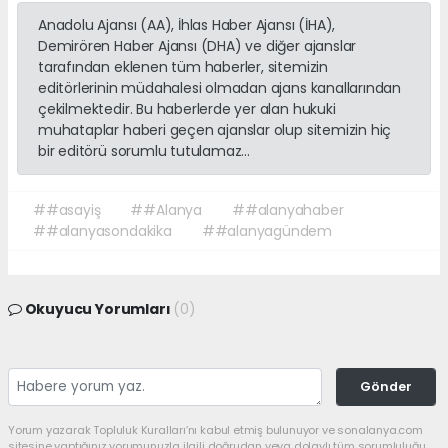
Anadolu Ajansı (AA), İhlas Haber Ajansı (İHA),
Demirören Haber Ajansı (DHA) ve diğer ajanslar
tarafından eklenen tüm haberler, sitemizin
editörlerinin müdahalesi olmadan ajans kanallarından
çekilmektedir. Bu haberlerde yer alan hukuki
muhataplar haberi geçen ajanslar olup sitemizin hiç
bir editörü sorumlu tutulamaz...
##asayiş
##Alanya
##alanyahaber
##alanyasondakika
##alanyagündem
Okuyucu Yorumları
(0)
Gönder
Yorum yazarak Topluluk Kuralları’nı kabul etmiş bulunuyor ve sonalanya.com
sitesine yaptığınız yorumunuzla ilgili doğrudan veya dolaylı tüm sorumluluğu