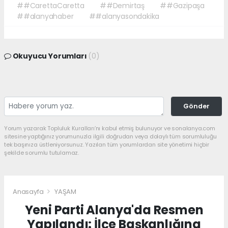
##CarettaCaretta
##Demirtaş
##Gazipaşa
##alanyahaber
##alanyasondakika
Okuyucu Yorumları
(0)
Gönder
Yorum yazarak Topluluk Kuralları’nı kabul etmiş bulunuyor ve sonalanya.com
sitesine yaptığınız yorumunuzla ilgili doğrudan veya dolaylı tüm sorumluluğu
tek başınıza üstleniyorsunuz. Yazılan tüm yorumlardan site yönetimi hiçbir
şekilde sorumlu tutulamaz.
Anasayfa
YAŞAM
Yeni Parti Alanya'da Resmen
Yapılandı: İlçe Başkanlığına