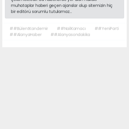
muhataplar haberi geçen ajanslar olup sitemizin hiç
bir editörü sorumlu tutulamaz...
##BülentKandemir
##NailKamacı
##YeniParti
##AlanyaHaber
##Alanyasondakika
Okuyucu Yorumları
(0)
Gönder
Yorum yazarak Topluluk Kuralları’nı kabul etmiş bulunuyor ve sonalanya.com
sitesine yaptığınız yorumunuzla ilgili doğrudan veya dolaylı tüm sorumluluğu
tek başınıza üstleniyorsunuz. Yazılan tüm yorumlardan site yönetimi hiçbir
şekilde sorumlu tutulamaz.