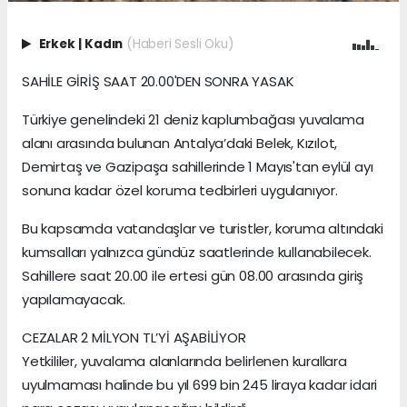
Erkek
|
Kadın
(Haberi Sesli Oku)
SAHİLE GİRİŞ SAAT 20.00'DEN SONRA YASAK
Türkiye genelindeki 21 deniz kaplumbağası yuvalama
alanı arasında bulunan Antalya’daki Belek, Kızılot,
Demirtaş ve Gazipaşa sahillerinde 1 Mayıs'tan eylül ayı
sonuna kadar özel koruma tedbirleri uygulanıyor.
Bu kapsamda vatandaşlar ve turistler, koruma altındaki
kumsalları yalnızca gündüz saatlerinde kullanabilecek.
Sahillere saat 20.00 ile ertesi gün 08.00 arasında giriş
yapılamayacak.
CEZALAR 2 MİLYON TL’Yİ AŞABİLİYOR
Yetkililer, yuvalama alanlarında belirlenen kurallara
uyulmaması halinde bu yıl 699 bin 245 liraya kadar idari