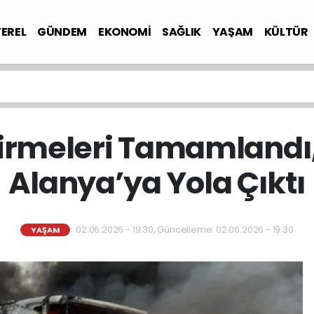
YEREL
GÜNDEM
EKONOMİ
SAĞLIK
YAŞAM
KÜLTÜR
irmeleri Tamamlandı
Alanya’ya Yola Çıktı
02.06.2026 - 19:30, Güncelleme: 02.06.2026 - 19:30
YAŞAM