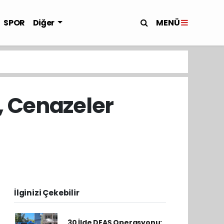
MENÜ
SPOR
Diğer
, Cenazeler
İlginizi Çekebilir
30 İlde DEAŞ Operasyonu: