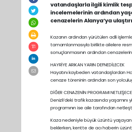
vatandaşlarla ilgili kimlik te
incelemelerinin ardından yaşamı
cenazelerin Alanya’ya ulaştırı
Kazanın ardından yürütülen adli işleml
tamamlanmasıyla birlikte ailelere resmi 
sonuçlanmasının ardından cenazelerin te
HAYRİYE ARIKAN YARIN DEFNEDİLECEK
Hayatını kaybeden vatandaşlardan Hayr
cenaze töreninin ardından son yolculuğu
DİĞER CENAZENİN PROGRAMI NETLEŞEC
Denizli’deki trafik kazasında yaşamını yi
programının ise aile tarafından netleşti
Kaza nedeniyle büyük üzüntü yaşayan ail
beklerken, kentte de acı haberin üzünt