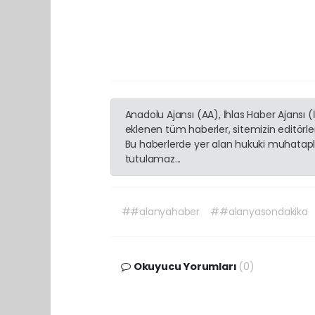
Anadolu Ajansı (AA), İhlas Haber Ajansı 
eklenen tüm haberler, sitemizin editörl
Bu haberlerde yer alan hukuki muhatapla
tutulamaz...
##alanyahaber
##alanyasondakika
Okuyucu Yorumları
(0)