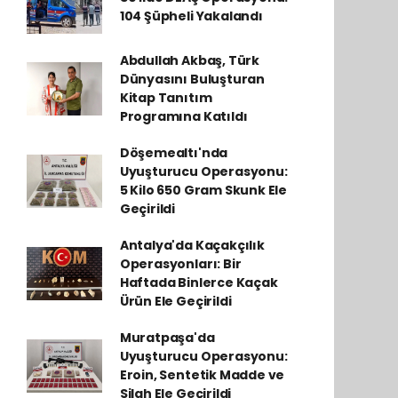
104 Şüpheli Yakalandı
Abdullah Akbaş, Türk
Dünyasını Buluşturan
Kitap Tanıtım
Programına Katıldı
Döşemealtı'nda
Uyuşturucu Operasyonu:
5 Kilo 650 Gram Skunk Ele
Geçirildi
Antalya'da Kaçakçılık
Operasyonları: Bir
Haftada Binlerce Kaçak
Ürün Ele Geçirildi
Muratpaşa'da
Uyuşturucu Operasyonu:
Eroin, Sentetik Madde ve
Silah Ele Geçirildi