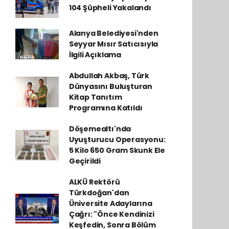
104 Şüpheli Yakalandı
Alanya Belediyesi'nden
Seyyar Mısır Satıcısıyla
İlgili Açıklama
Abdullah Akbaş, Türk
Dünyasını Buluşturan
Kitap Tanıtım
Programına Katıldı
Döşemealtı'nda
Uyuşturucu Operasyonu:
5 Kilo 650 Gram Skunk Ele
Geçirildi
ALKÜ Rektörü
Türkdoğan'dan
Üniversite Adaylarına
Çağrı: "Önce Kendinizi
Keşfedin, Sonra Bölüm