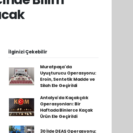
acak
İlginizi Çekebilir
Muratpaşa'da
Uyuşturucu Operasyonu:
Eroin, Sentetik Madde ve
Silah Ele Geçirildi
Antalya'da Kaçakçılık
Operasyonları: Bir
Haftada Binlerce Kaçak
Ürün Ele Geçirildi
30 İlde DEAŞ Operasyonu: