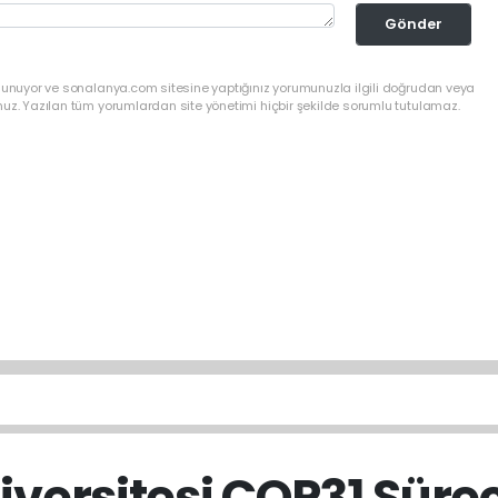
Gönder
ulunuyor ve sonalanya.com sitesine yaptığınız yorumunuzla ilgili doğrudan veya
nuz. Yazılan tüm yorumlardan site yönetimi hiçbir şekilde sorumlu tutulamaz.
versitesi COP31 Süre