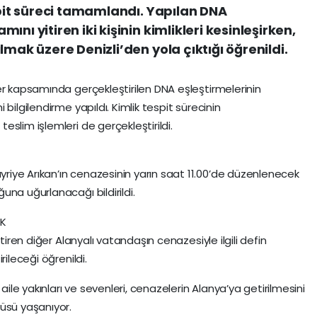
spit süreci tamamlandı. Yapılan DNA
nı yitiren iki kişinin kimlikleri kesinleşirken,
lmak üzere Denizli’den yola çıktığı öğrenildi.
er kapsamında gerçekleştirilen DNA eşleştirmelerinin
bilgilendirme yapıldı. Kimlik tespit sürecinin
slim işlemleri de gerçekleştirildi.
iye Arıkan’ın cenazesinin yarın saat 11.00’de düzenlenecek
na uğurlanacağı bildirildi.
EK
tiren diğer Alanyalı vatandaşın cenazesiyle ilgili defin
rileceği öğrenildi.
e yakınları ve sevenleri, cenazelerin Alanya’ya getirilmesini
üsü yaşanıyor.