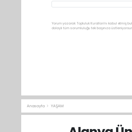
Yorum yazarak Topluluk Kuralları’nı kabul etmiş b
dolaylı tüm sorumluluğu tek başınıza üstleniyorsu
Anasayfa
YAŞAM
Alanya Üni