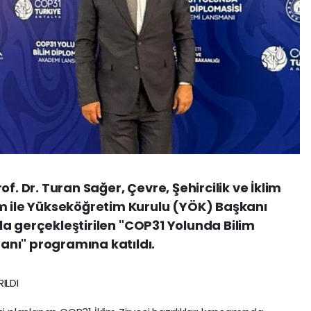
f. Dr. Turan Sağer, Çevre, Şehircilik ve İklim
um ile Yükseköğretim Kurulu (YÖK) Başkanı
ıyla gerçekleştirilen "COP31 Yolunda Bilim
nı" programına katıldı.
ILDI