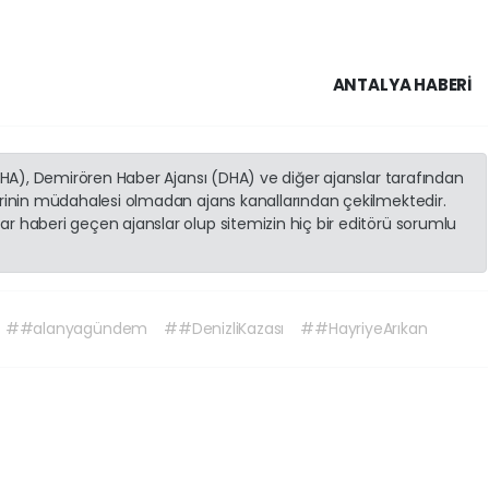
ANTALYA HABERİ
(İHA), Demirören Haber Ajansı (DHA) ve diğer ajanslar tarafından
erinin müdahalesi olmadan ajans kanallarından çekilmektedir.
r haberi geçen ajanslar olup sitemizin hiç bir editörü sorumlu
##alanyagündem
##DenizliKazası
##HayriyeArıkan