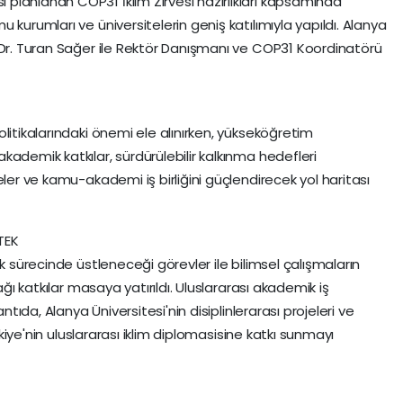
planlanan COP31 İklim Zirvesi hazırlıkları kapsamında
 kurumları ve üniversitelerin geniş katılımıyla yapıldı. Alanya
 Dr. Turan Sağer ile Rektör Danışmanı ve COP31 Koordinatörü
litikalarındaki önemi ele alınırken, yükseköğretim
ademik katkılar, sürdürülebilir kalkınma hedefleri
eler ve kamu-akademi iş birliğini güçlendirecek yol haritası
TEK
k sürecinde üstleneceği görevler ile bilimsel çalışmaların
ağı katkılar masaya yatırıldı. Uluslararası akademik iş
ntıda, Alanya Üniversitesi'nin disiplinlerarası projeleri ve
ürkiye'nin uluslararası iklim diplomasisine katkı sunmayı