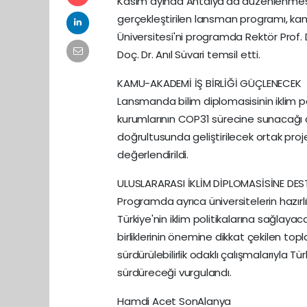
Kasım ayında Antalya'da düzenlenmesi 
gerçekleştirilen lansman programı, kamu
Üniversitesi'ni programda Rektör Prof.
Doç. Dr. Anıl Süvari temsil etti.
KAMU-AKADEMİ İŞ BİRLİĞİ GÜÇLENECEK
Lansmanda bilim diplomasisinin iklim po
kurumlarının COP31 sürecine sunacağı ak
doğrultusunda geliştirilecek ortak proj
değerlendirildi.
ULUSLARARASI İKLİM DİPLOMASİSİNE DES
Programda ayrıca üniversitelerin hazırlı
Türkiye'nin iklim politikalarına sağlayac
birliklerinin önemine dikkat çekilen topla
sürdürülebilirlik odaklı çalışmalarıyla T
sürdüreceği vurgulandı.
Hamdi Acet SonAlanya