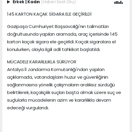
Erkek
|
Kadın
(Haberi Sesli Oku)
145 KARTON KAÇAK SİGARA ELE GEÇİRİLDİ
Gazipaşa Cumhuriyet Başsavcılığı'nın talimatları
doğrultusunda yapılan aramada, araç içerisinde 145
karton kaçak sigara ele geçirildi. Kaçak sigaralara el
konulurken, olayla ilgili adli tahkikat başlatıldı.
MÜCADELE KARARLILIKLA SÜRÜYOR
Antalya İl Jandarma Komutanlığı'ndan yapılan
açıklamada, vatandaşların huzur ve güvenliğinin
sağlanmasına yönelik çalışmaların aralıksız sürdüğü
belirtilerek, kaçakçılık suçları başta olmak üzere suç ve
suçlularla mücadelenin azim ve kararlılıkla devam
edeceği vurgulandı.