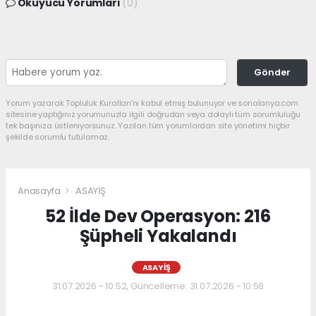
Okuyucu Yorumları
(0)
Gönder
Yorum yazarak Topluluk Kuralları’nı kabul etmiş bulunuyor ve sonalanya.com
sitesine yaptığınız yorumunuzla ilgili doğrudan veya dolaylı tüm sorumluluğu
tek başınıza üstleniyorsunuz. Yazılan tüm yorumlardan site yönetimi hiçbir
şekilde sorumlu tutulamaz.
Anasayfa
ASAYİŞ
52 İlde Dev Operasyon: 216
Şüpheli Yakalandı
ASAYİŞ
31.07.2026 - 10:52, Güncelleme: 31.07.2026 - 10:58