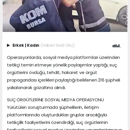
Erkek
|
Kadın
(Haberi Sesli Oku)
Operasyonlarda, sosyal medya platformları üzerinden
tetikçi temin etmeye yönelik paylaşımlar yaptığı, suç
örgütlerini övdüğü, tehdit, hakaret ve örgüt
propagandası içerikleri paylaştığı belirlenen 216 şüpheli
yakalanarak gözaltına alındı.
SUÇ ÖRGÜTLERİNE SOSYAL MEDYA OPERASYONU
Yürütülen soruşturmada şüphelilerin, iletişim
platformlarında oluşturdukları gruplar aracılığıyla
tetikçilik faaliyetlerini özendirdiği, suç örgütlerinin
faaliyetlerini sosyal medya üzerinden yaygınlaştırmaya