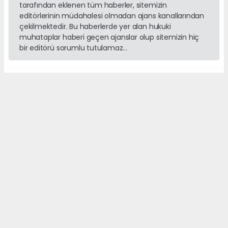
tarafından eklenen tüm haberler, sitemizin
editörlerinin müdahalesi olmadan ajans kanallarından
çekilmektedir. Bu haberlerde yer alan hukuki
muhataplar haberi geçen ajanslar olup sitemizin hiç
bir editörü sorumlu tutulamaz...
##MustafaÇiftçi
##Emniyet
##Operasyon
##alanyahaber
##alanyasondakika
Okuyucu Yorumları
(0)
Gönder
Yorum yazarak Topluluk Kuralları’nı kabul etmiş bulunuyor ve sonalanya.com
sitesine yaptığınız yorumunuzla ilgili doğrudan veya dolaylı tüm sorumluluğu
tek başınıza üstleniyorsunuz. Yazılan tüm yorumlardan site yönetimi hiçbir
şekilde sorumlu tutulamaz.