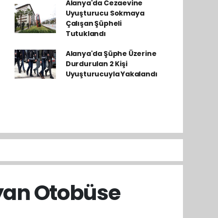
Alanya'da Cezaevine
Uyuşturucu Sokmaya
Çalışan Şüpheli
Tutuklandı
Alanya'da Şüphe Üzerine
Durdurulan 2 Kişi
Uyuşturucuyla Yakalandı
yan Otobüse