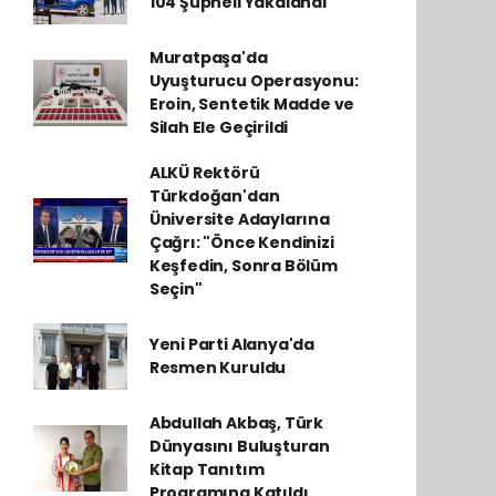
104 Şüpheli Yakalandı
Muratpaşa'da
Uyuşturucu Operasyonu:
Eroin, Sentetik Madde ve
Silah Ele Geçirildi
ALKÜ Rektörü
Türkdoğan'dan
Üniversite Adaylarına
Çağrı: "Önce Kendinizi
Keşfedin, Sonra Bölüm
Seçin"
Yeni Parti Alanya'da
Resmen Kuruldu
Abdullah Akbaş, Türk
Dünyasını Buluşturan
Kitap Tanıtım
Programına Katıldı