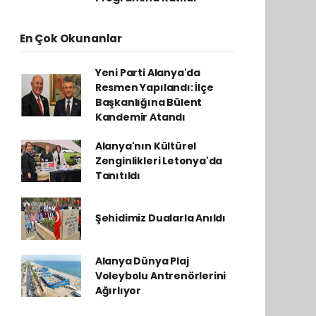
En Çok Okunanlar
Yeni Parti Alanya'da
Resmen Yapılandı: İlçe
Başkanlığına Bülent
Kandemir Atandı
Alanya'nın Kültürel
Zenginlikleri Letonya'da
Tanıtıldı
Şehidimiz Dualarla Anıldı
Alanya Dünya Plaj
Voleybolu Antrenörlerini
Ağırlıyor