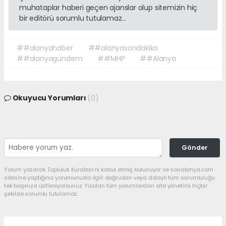
muhataplar haberi geçen ajanslar olup sitemizin hiç
bir editörü sorumlu tutulamaz...
##alanyahaber
##alanyasondakika
##alanyagündem
##MHP
##Alanya
Okuyucu Yorumları
(0)
Gönder
Yorum yazarak Topluluk Kuralları’nı kabul etmiş bulunuyor ve sonalanya.com
sitesine yaptığınız yorumunuzla ilgili doğrudan veya dolaylı tüm sorumluluğu
tek başınıza üstleniyorsunuz. Yazılan tüm yorumlardan site yönetimi hiçbir
şekilde sorumlu tutulamaz.