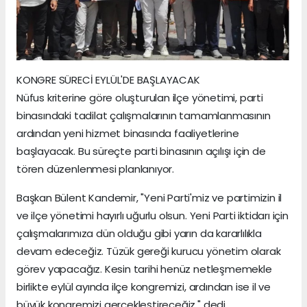
KONGRE SÜRECİ EYLÜL'DE BAŞLAYACAK
Nüfus kriterine göre oluşturulan ilçe yönetimi, parti
binasındaki tadilat çalışmalarının tamamlanmasının
ardından yeni hizmet binasında faaliyetlerine
başlayacak. Bu süreçte parti binasının açılışı için de
tören düzenlenmesi planlanıyor.
Başkan Bülent Kandemir, "Yeni Parti'miz ve partimizin il
ve ilçe yönetimi hayırlı uğurlu olsun. Yeni Parti iktidarı için
çalışmalarımıza dün olduğu gibi yarın da kararlılıkla
devam edeceğiz. Tüzük gereği kurucu yönetim olarak
görev yapacağız. Kesin tarihi henüz netleşmemekle
birlikte eylül ayında ilçe kongremizi, ardından ise il ve
büyük kongremizi gerçekleştireceğiz." dedi.