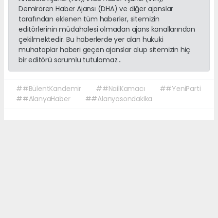
Demirören Haber Ajansı (DHA) ve diğer ajanslar
tarafından eklenen tüm haberler, sitemizin
editörlerinin müdahalesi olmadan ajans kanallarından
çekilmektedir. Bu haberlerde yer alan hukuki
muhataplar haberi geçen ajanslar olup sitemizin hiç
bir editörü sorumlu tutulamaz...
##BülentKandemir
##NailKamacı
##YeniParti
##AlanyaHaber
##Alanyasondakika
Okuyucu Yorumları
(0)
Gönder
Yorum yazarak Topluluk Kuralları’nı kabul etmiş bulunuyor ve sonalanya.com
sitesine yaptığınız yorumunuzla ilgili doğrudan veya dolaylı tüm sorumluluğu
tek başınıza üstleniyorsunuz. Yazılan tüm yorumlardan site yönetimi hiçbir