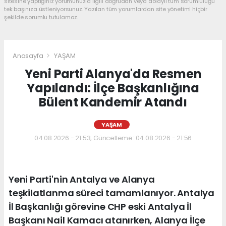
sitesine yaptığınız yorumunuzla ilgili doğrudan veya dolaylı tüm sorumluluğu
tek başınıza üstleniyorsunuz. Yazılan tüm yorumlardan site yönetimi hiçbir
şekilde sorumlu tutulamaz.
Anasayfa
YAŞAM
Yeni Parti Alanya'da Resmen
Yapılandı: İlçe Başkanlığına
Bülent Kandemir Atandı
YAŞAM
04.08.2026 - 21:53, Güncelleme: 04.08.2026 - 21:56
Yeni Parti'nin Antalya ve Alanya
teşkilatlanma süreci tamamlanıyor. Antalya
İl Başkanlığı görevine CHP eski Antalya İl
Başkanı Nail Kamacı atanırken, Alanya İlçe