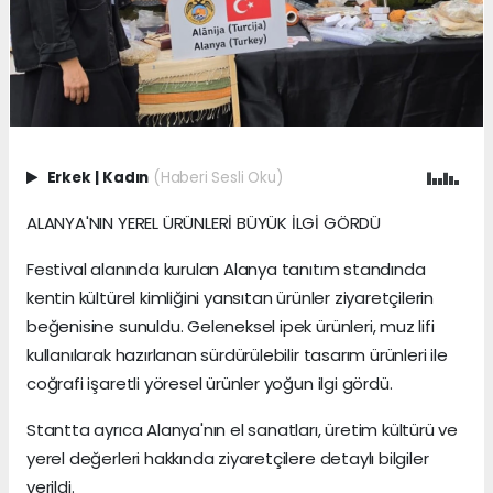
Erkek
|
Kadın
(Haberi Sesli Oku)
ALANYA'NIN YEREL ÜRÜNLERİ BÜYÜK İLGİ GÖRDÜ
Festival alanında kurulan Alanya tanıtım standında
kentin kültürel kimliğini yansıtan ürünler ziyaretçilerin
beğenisine sunuldu. Geleneksel ipek ürünleri, muz lifi
kullanılarak hazırlanan sürdürülebilir tasarım ürünleri ile
coğrafi işaretli yöresel ürünler yoğun ilgi gördü.
Stantta ayrıca Alanya'nın el sanatları, üretim kültürü ve
yerel değerleri hakkında ziyaretçilere detaylı bilgiler
verildi.