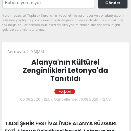
Gönder
Yorum yazarak Topluluk Kuralları’nı kabul etmiş bulunuyor ve sonalanya.com
sitesine yaptığınız yorumunuzla ilgili doğrudan veya dolaylı tüm sorumluluğu
tek başınıza üstleniyorsunuz. Yazılan tüm yorumlardan site yönetimi hiçbir
şekilde sorumlu tutulamaz.
Anasayfa
YAŞAM
Alanya'nın Kültürel
Zenginlikleri Letonya'da
Tanıtıldı
YAŞAM
06.08.2026 - 12:57, Güncelleme: 06.08.2026 - 12:58
TALSİ ŞEHİR FESTİVALİ'NDE ALANYA RÜZGARI