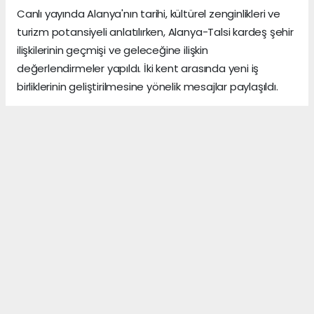
Canlı yayında Alanya'nın tarihi, kültürel zenginlikleri ve
turizm potansiyeli anlatılırken, Alanya-Talsi kardeş şehir
ilişkilerinin geçmişi ve geleceğine ilişkin
değerlendirmeler yapıldı. İki kent arasında yeni iş
birliklerinin geliştirilmesine yönelik mesajlar paylaşıldı.
Hamdi Acet SonAlanya
ANTALYA HABERİ
Anadolu Ajansı (AA), İhlas Haber Ajansı (İHA),
Demirören Haber Ajansı (DHA) ve diğer ajanslar
tarafından eklenen tüm haberler, sitemizin
editörlerinin müdahalesi olmadan ajans kanallarından