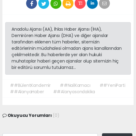
Anadolu Ajansı (AA), İhlas Haber Ajansı (İHA),
Demirören Haber Ajansı (DHA) ve diğer ajanslar
tarafından eklenen tüm haberler, sitemizin
editörlerinin müdahalesi olmadan ajans kanallarından
çekilmektedir. Bu haberlerde yer alan hukuki
muhataplar haberi geçen ajanslar olup sitemizin hiç
bir editörü sorumlu tutulamaz...
##BülentKandemir
##NailKamacı
##YeniParti
##AlanyaHaber
##Alanyasondakika
Okuyucu Yorumları
(0)