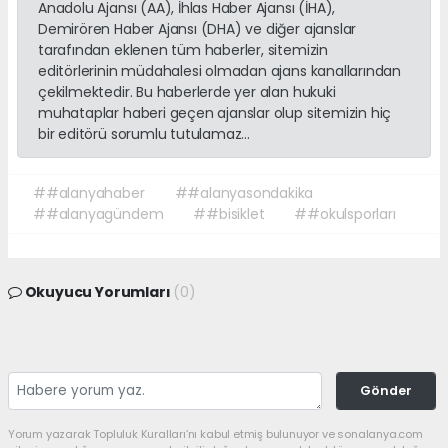
Anadolu Ajansı (AA), İhlas Haber Ajansı (İHA),
Demirören Haber Ajansı (DHA) ve diğer ajanslar
tarafından eklenen tüm haberler, sitemizin
editörlerinin müdahalesi olmadan ajans kanallarından
çekilmektedir. Bu haberlerde yer alan hukuki
muhataplar haberi geçen ajanslar olup sitemizin hiç
bir editörü sorumlu tutulamaz...
##alanyahaber
##alanyasondakika
##alanyagündem
##bisiklet
##okulsporları
Okuyucu Yorumları
(0)
Gönder
Yorum yazarak Topluluk Kuralları’nı kabul etmiş bulunuyor ve sonalanya.com