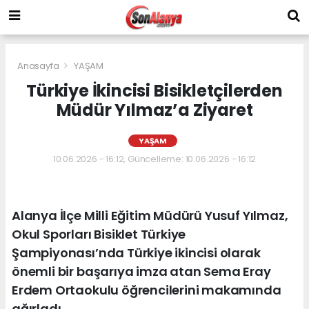
Anasayfa
YAŞAM
Türkiye İkincisi Bisikletçilerden
Müdür Yılmaz’a Ziyaret
YAŞAM
10.06.2026 - 16:12, Güncelleme: 10.06.2026 - 16:12
Alanya İlçe Milli Eğitim Müdürü Yusuf Yılmaz,
Okul Sporları Bisiklet Türkiye
Şampiyonası’nda Türkiye ikincisi olarak
önemli bir başarıya imza atan Sema Eray
Erdem Ortaokulu öğrencilerini makamında
ağırladı.