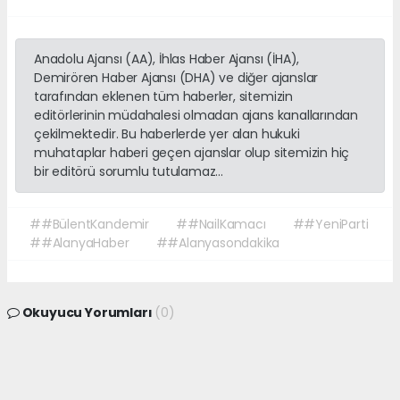
Anadolu Ajansı (AA), İhlas Haber Ajansı (İHA),
Demirören Haber Ajansı (DHA) ve diğer ajanslar
tarafından eklenen tüm haberler, sitemizin
editörlerinin müdahalesi olmadan ajans kanallarından
çekilmektedir. Bu haberlerde yer alan hukuki
muhataplar haberi geçen ajanslar olup sitemizin hiç
bir editörü sorumlu tutulamaz...
##BülentKandemir
##NailKamacı
##YeniParti
##AlanyaHaber
##Alanyasondakika
Okuyucu Yorumları
(0)
Gönder