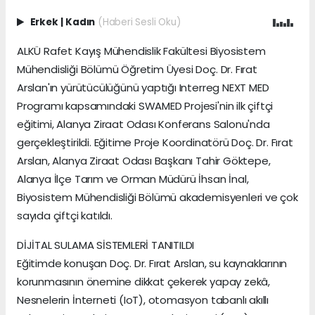
Erkek
|
Kadın
(Haberi Sesli Oku)
ALKÜ Rafet Kayış Mühendislik Fakültesi Biyosistem
Mühendisliği Bölümü Öğretim Üyesi Doç. Dr. Fırat
Arslan'ın yürütücülüğünü yaptığı Interreg NEXT MED
Programı kapsamındaki SWAMED Projesi'nin ilk çiftçi
eğitimi, Alanya Ziraat Odası Konferans Salonu'nda
gerçekleştirildi. Eğitime Proje Koordinatörü Doç. Dr. Fırat
Arslan, Alanya Ziraat Odası Başkanı Tahir Göktepe,
Alanya İlçe Tarım ve Orman Müdürü İhsan İnal,
Biyosistem Mühendisliği Bölümü akademisyenleri ve çok
sayıda çiftçi katıldı.
DİJİTAL SULAMA SİSTEMLERİ TANITILDI
Eğitimde konuşan Doç. Dr. Fırat Arslan, su kaynaklarının
korunmasının önemine dikkat çekerek yapay zekâ,
Nesnelerin İnterneti (IoT), otomasyon tabanlı akıllı