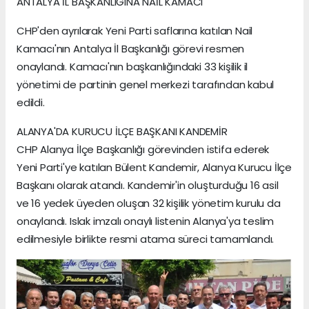
ANTALYA İL BAŞKANLIĞINA NAİL KAMACI
CHP'den ayrılarak Yeni Parti saflarına katılan Nail
Kamacı'nın Antalya İl Başkanlığı görevi resmen
onaylandı. Kamacı'nın başkanlığındaki 33 kişilik il
yönetimi de partinin genel merkezi tarafından kabul
edildi.
ALANYA'DA KURUCU İLÇE BAŞKANI KANDEMİR
CHP Alanya İlçe Başkanlığı görevinden istifa ederek
Yeni Parti'ye katılan Bülent Kandemir, Alanya Kurucu İlçe
Başkanı olarak atandı. Kandemir'in oluşturduğu 16 asil
ve 16 yedek üyeden oluşan 32 kişilik yönetim kurulu da
onaylandı. Islak imzalı onaylı listenin Alanya'ya teslim
edilmesiyle birlikte resmi atama süreci tamamlandı.