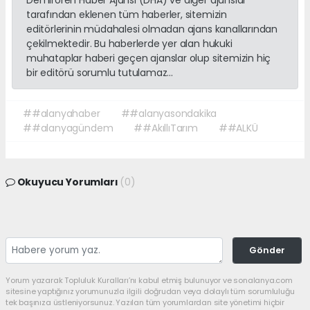
tarafından eklenen tüm haberler, sitemizin
editörlerinin müdahalesi olmadan ajans kanallarından
çekilmektedir. Bu haberlerde yer alan hukuki
muhataplar haberi geçen ajanslar olup sitemizin hiç
bir editörü sorumlu tutulamaz...
##alanyahaber
##alanyasondakika
##alanyagündem
##AkıllıTarım
##ALKÜ
Okuyucu Yorumları
(0)
Gönder
Yorum yazarak Topluluk Kuralları’nı kabul etmiş bulunuyor ve sonalanya.com
sitesine yaptığınız yorumunuzla ilgili doğrudan veya dolaylı tüm sorumluluğu
tek başınıza üstleniyorsunuz. Yazılan tüm yorumlardan site yönetimi hiçbir