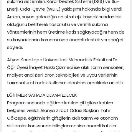
sulama sistemleri, Karar Destek Sistemi (DSS) ve Su-
Enerji-Gıda-Çevre (WEFE) yaklaşımı hakkında bilgi verdi.
Arslan, suyun geleceğin en stratejik kaynaklarından biri
olduğunu belirterek tasarruflu ve verimli sulama
yöntemlerinin hem üretime katkı sağlayacağını hem de
su kaynaklarının korunmasına önemli destek vereceğini
söyledi.
Afyon Kocatepe Üniversitesi Mühendislik Fakültesi Dr.
Öğr. Üyesi İnayet Hakkı Çizmeci ise akıllı tarım sensörleri,
maliyet analizleri, dron teknolojileri ve uydu verilerinin
tarımsal üretimdeki kullanım alanlarını örneklerle anlattı.
EĞİTİMLER SAHADA DEVAM EDECEK
Program sonunda eğitime katılan çiftçilere katılım
belgeleri verildi. Alanya Ziraat Odası Başkanı Tahir
Göktepe, eğitimlerin çiftçilerin akıllı tarım ve otonom
sistemler konusunda bilinçlenmesine önemli katkılar