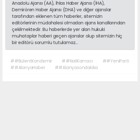
Anadolu Ajansı (AA), İhlas Haber Ajansı (İHA),
Demirören Haber Ajansı (DHA) ve diğer ajanslar
tarafından eklenen tüm haberler, sitemizin
editörlerinin müdahalesi olmadan ajans kanallarından
çekilmektedir. Bu haberlerde yer alan hukuki
muhataplar haberi geçen ajanslar olup sitemizin hiç
bir editörü sorumlu tutulamaz...
##BülentKandemir
##NailKamacı
##YeniParti
##AlanyaHaber
##Alanyasondakika
Okuyucu Yorumları
(0)
Gönder
Yorum yazarak Topluluk Kuralları’nı kabul etmiş bulunuyor ve sonalanya.com
sitesine yaptığınız yorumunuzla ilgili doğrudan veya dolaylı tüm sorumluluğu
tek başınıza üstleniyorsunuz. Yazılan tüm yorumlardan site yönetimi hiçbir