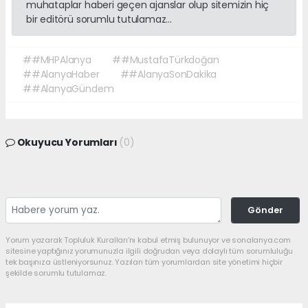
muhataplar haberi geçen ajanslar olup sitemizin hiç
bir editörü sorumlu tutulamaz...
##MHPAlanya
##MustafaTürkdoğan
##AlanyaHaber
##AlanyaSonDakika
##AlanyaGündem
Okuyucu Yorumları
(0)
Gönder
Yorum yazarak Topluluk Kuralları’nı kabul etmiş bulunuyor ve sonalanya.com
sitesine yaptığınız yorumunuzla ilgili doğrudan veya dolaylı tüm sorumluluğu
tek başınıza üstleniyorsunuz. Yazılan tüm yorumlardan site yönetimi hiçbir
şekilde sorumlu tutulamaz.