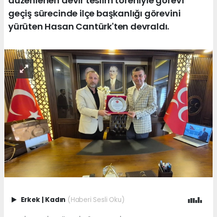
düzenlenen devir teslim töreniyle görevi
geçiş sürecinde ilçe başkanlığı görevini
yürüten Hasan Cantürk'ten devraldı.
Erkek
|
Kadın
(Haberi Sesli Oku)