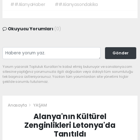
##AlanyaHaber
##Alanyasondakika
Okuyucu Yorumları
(0)
Gönder
Yorum yazarak Topluluk Kuralları’nı kabul etmiş bulunuyor ve sonalanya.com
sitesine yaptığınız yorumunuzla ilgili doğrudan veya dolaylı tüm sorumluluğu
tek başınıza üstleniyorsunuz. Yazılan tüm yorumlardan site yönetimi hiçbir
şekilde sorumlu tutulamaz.
Anasayfa
YAŞAM
Alanya'nın Kültürel
Zenginlikleri Letonya'da
Tanıtıldı