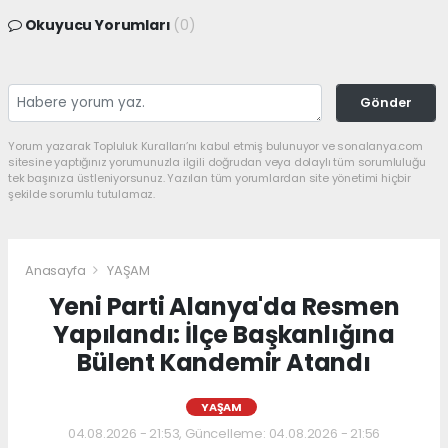
Okuyucu Yorumları
(0)
Gönder
Yorum yazarak Topluluk Kuralları’nı kabul etmiş bulunuyor ve sonalanya.com
sitesine yaptığınız yorumunuzla ilgili doğrudan veya dolaylı tüm sorumluluğu
tek başınıza üstleniyorsunuz. Yazılan tüm yorumlardan site yönetimi hiçbir
şekilde sorumlu tutulamaz.
Anasayfa
YAŞAM
Yeni Parti Alanya'da Resmen
Yapılandı: İlçe Başkanlığına
Bülent Kandemir Atandı
YAŞAM
04.08.2026 - 21:53, Güncelleme: 04.08.2026 - 21:56