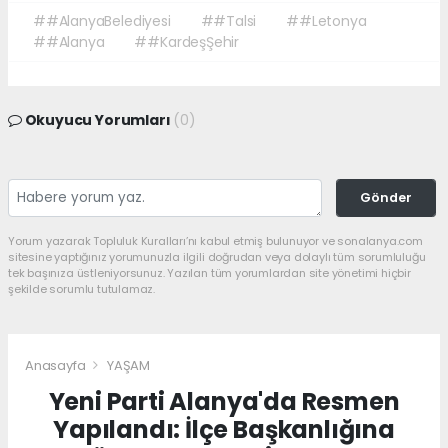
##AlanyaBelediyesi
##Talsi
##Letonya
##Alanya
##KardeşŞehir
Okuyucu Yorumları
(0)
Gönder
Yorum yazarak Topluluk Kuralları’nı kabul etmiş bulunuyor ve sonalanya.com
sitesine yaptığınız yorumunuzla ilgili doğrudan veya dolaylı tüm sorumluluğu
tek başınıza üstleniyorsunuz. Yazılan tüm yorumlardan site yönetimi hiçbir
şekilde sorumlu tutulamaz.
Anasayfa
YAŞAM
Yeni Parti Alanya'da Resmen
Yapılandı: İlçe Başkanlığına