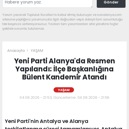
Gönder
Yorum yazarak Topluluk Kuralları’nı kabul etmiş bulunuyor ve sonalanya.com
sitesine yaptığınız yorumunuzla ilgili doğrudan veya dolaylı tüm sorumluluğu
tek başınıza üstleniyorsunuz. Yazılan tüm yorumlardan site yönetimi hiçbir
şekilde sorumlu tutulamaz.
Anasayfa
YAŞAM
Yeni Parti Alanya'da Resmen
Yapılandı: İlçe Başkanlığına
Bülent Kandemir Atandı
YAŞAM
04.08.2026 - 21:53, Güncelleme: 04.08.2026 - 21:56
Yeni Parti'nin Antalya ve Alanya
teşkilatlanma süreci tamamlanıyor. Antalya