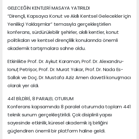
GELECEĞİN KENTLERİ MASAYA YATIRILDI
“Dirençli, Kapsayıcı Konut ve Akıllı Kentsel Gelecekler için
Yenilikçi Yaklaşımlar” temasıyla gerçekleştirilen
konferans, sürdürülebilir şehirler, akıllı kentler, konut
politikaları ve kentsel dirençlilik konularında önemli
akademik tartışmalara sahne oldu.
Etkinlikte Prof. Dr. Aykut Karaman, Prof. Dr. Alexandru-
Ionuț Petrișor, Prof. Dr. Murat Yakar, Prof. Dr. Nada Es-
Sallak ve Doç. Dr. Mustafa Aziz Amen davetli konuşmacı
olarak yer aldı.
441 BİLDİRİ, 8 PARALEL OTURUM
Konferans kapsamında 8 paralel oturumda toplam 441
teknik sunum gerçekleştirildi. Çok disiplinli yapısı
sayesinde etkinlik, küresel akademik iş birliğini
güçlendiren önemli bir platform haline geldi.