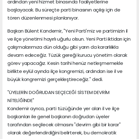
ardından yeni hizmet binasında faaliyetlerine
başlayacak. Bu süreçte parti binasının açılışı için de
tören düzenlenmesi planlanıyor.
Başkan Bülent Kandemir, "Yeni Parti'miz ve partimizin il
ve ilçe yönetimi hayırlı uğurlu olsun. Yeni Parti iktidarı için
çalışmalarımıza dün olduğu gibi yarın da kararlılıkla
devam edeceğiz. Tüzük gereği kurucu yönetim olarak
görev yapacağız. Kesin tarihi henüz netleşmemekle
birlikte eylül ayında ilçe kongremizi, ardından ise il ve
büyük kongremizi gerçekleştireceğiz." dedi.
"ÜYELERİN DOĞRUDAN SEÇECEĞİ SİSTEM DEVRİM
NİTELİĞİNDE"
Kandemir ayrıca, parti tüzüğünde yer alan il ve ilçe
başkanları ile genel başkanın doğrudan üyeler
tarafından seçilecek olmasını "devrim gibi bir karar"
olarak değerlendirdiğini belirterek, bu demokratik