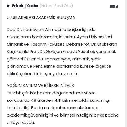
Erkek
|
Kadın
(Haberi Sesli Oku)
ULUSLARARASI AKADEMİK BULUŞMA
Doç. Dr. Hourakhsh Ahmadnia başkanlığında
düzenlenen konferansta; İstanbul Aydın Üniversitesi
Mimarlık ve Tasarım Fakültesi Dekanı Prof. Dr. Ufuk Fatih
Küçükali ile Prof. Dr. Gökçen Firdevs Yücel eş yöneticilik
görevini üstlendi. Organizasyon, mimarlık, şehir
planlama ve kentleşme alanlarında küresel ölçekte
dikkat çeken bir başarıya imza attı.
YOĞUN KATILIM VE BİLİMSEL NİTELİK
Titiz bir çift kör hakem değerlendirme süreci
sonucunda 48 ülkeden 441 bilimsel bildiri sunum için
kabul edildi. Bu durum, konferansın uluslararası
akademik güvenilirliğini ve bilimsel niteliğini bir kez daha
ortaya koydu.