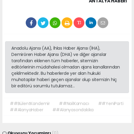
ANTALYA HABERİ
Anadolu Ajansı (AA), İhlas Haber Ajansı (İHA),
Demirören Haber Ajansı (DHA) ve diğer ajanslar
tarafından eklenen tüm haberler, sitemizin
editörlerinin müdahalesi olmadan ajans kanallarından
çekilmektedir. Bu haberlerde yer alan hukuki
muhataplar haberi geçen ajanslar olup sitemizin hiç
bir editörü sorumlu tutulamaz...
##BülentKandemir
##NailKamacı
##YeniParti
##AlanyaHaber
##Alanyasondakika
Okuyucu Yorumları
(0)