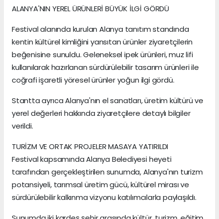
ALANYA'NIN YEREL ÜRÜNLERİ BÜYÜK İLGİ GÖRDÜ
Festival alanında kurulan Alanya tanıtım standında
kentin kültürel kimliğini yansıtan ürünler ziyaretçilerin
beğenisine sunuldu. Geleneksel ipek ürünleri, muz lifi
kullanılarak hazırlanan sürdürülebilir tasarım ürünleri ile
coğrafi işaretli yöresel ürünler yoğun ilgi gördü.
Stantta ayrıca Alanya'nın el sanatları, üretim kültürü ve
yerel değerleri hakkında ziyaretçilere detaylı bilgiler
verildi.
TURİZM VE ORTAK PROJELER MASAYA YATIRILDI
Festival kapsamında Alanya Belediyesi heyeti
tarafından gerçekleştirilen sunumda, Alanya'nın turizm
potansiyeli, tarımsal üretim gücü, kültürel mirası ve
sürdürülebilir kalkınma vizyonu katılımcılarla paylaşıldı.
Sunumda iki kardeş şehir arasında kültür, turizm, eğitim,