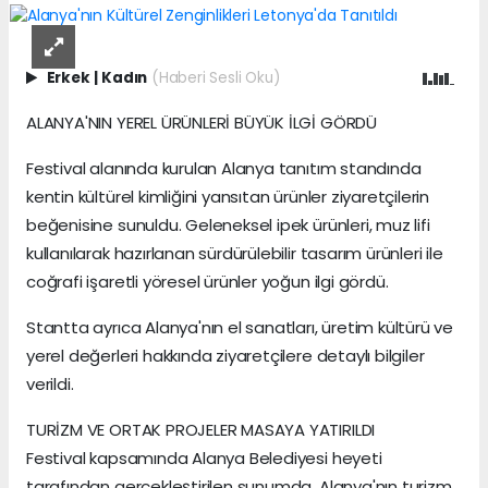
Erkek
|
Kadın
(Haberi Sesli Oku)
ALANYA'NIN YEREL ÜRÜNLERİ BÜYÜK İLGİ GÖRDÜ
Festival alanında kurulan Alanya tanıtım standında
kentin kültürel kimliğini yansıtan ürünler ziyaretçilerin
beğenisine sunuldu. Geleneksel ipek ürünleri, muz lifi
kullanılarak hazırlanan sürdürülebilir tasarım ürünleri ile
coğrafi işaretli yöresel ürünler yoğun ilgi gördü.
Stantta ayrıca Alanya'nın el sanatları, üretim kültürü ve
yerel değerleri hakkında ziyaretçilere detaylı bilgiler
verildi.
TURİZM VE ORTAK PROJELER MASAYA YATIRILDI
Festival kapsamında Alanya Belediyesi heyeti
tarafından gerçekleştirilen sunumda, Alanya'nın turizm