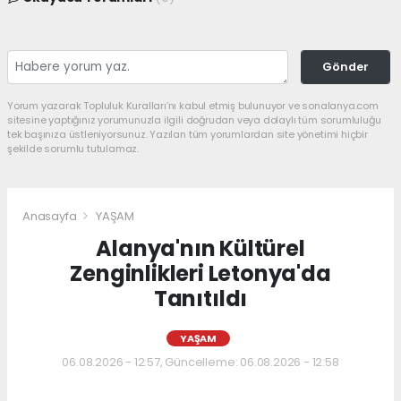
Gönder
Yorum yazarak Topluluk Kuralları’nı kabul etmiş bulunuyor ve sonalanya.com
sitesine yaptığınız yorumunuzla ilgili doğrudan veya dolaylı tüm sorumluluğu
tek başınıza üstleniyorsunuz. Yazılan tüm yorumlardan site yönetimi hiçbir
şekilde sorumlu tutulamaz.
Anasayfa
YAŞAM
Alanya'nın Kültürel
Zenginlikleri Letonya'da
Tanıtıldı
YAŞAM
06.08.2026 - 12:57, Güncelleme: 06.08.2026 - 12:58