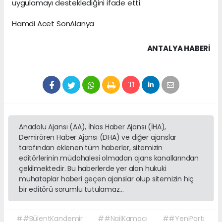
uygulamayı desteklediğini ifade etti.
Hamdi Acet SonAlanya
ANTALYA HABERİ
Anadolu Ajansı (AA), İhlas Haber Ajansı (İHA),
Demirören Haber Ajansı (DHA) ve diğer ajanslar
tarafından eklenen tüm haberler, sitemizin
editörlerinin müdahalesi olmadan ajans kanallarından
çekilmektedir. Bu haberlerde yer alan hukuki
muhataplar haberi geçen ajanslar olup sitemizin hiç
bir editörü sorumlu tutulamaz...
##BülentKandemir
##NailKamacı
##YeniParti