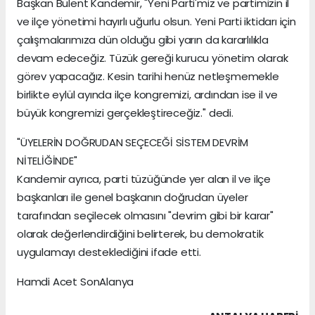
Başkan Bülent Kandemir, "Yeni Parti'miz ve partimizin il
ve ilçe yönetimi hayırlı uğurlu olsun. Yeni Parti iktidarı için
çalışmalarımıza dün olduğu gibi yarın da kararlılıkla
devam edeceğiz. Tüzük gereği kurucu yönetim olarak
görev yapacağız. Kesin tarihi henüz netleşmemekle
birlikte eylül ayında ilçe kongremizi, ardından ise il ve
büyük kongremizi gerçekleştireceğiz." dedi.
"ÜYELERİN DOĞRUDAN SEÇECEĞİ SİSTEM DEVRİM
NİTELİĞİNDE"
Kandemir ayrıca, parti tüzüğünde yer alan il ve ilçe
başkanları ile genel başkanın doğrudan üyeler
tarafından seçilecek olmasını "devrim gibi bir karar"
olarak değerlendirdiğini belirterek, bu demokratik
uygulamayı desteklediğini ifade etti.
Hamdi Acet SonAlanya