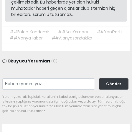
çekilmektedir. Bu haberlerde yer alan hukuki
muhataplar haberi geçen ajanslar olup sitemizin hiç
bir editörü sorumlu tutulamaz...
##BülentKandemir
##NailKamacı
##YeniParti
##AlanyaHaber
##Alanyasondakika
Okuyucu Yorumları
(0)
Gönder
Yorum yazarak Topluluk Kuralları’nı kabul etmiş bulunuyor ve sonalanya.com
sitesine yaptığınız yorumunuzla ilgili doğrudan veya dolaylı tüm sorumluluğu
tek başınıza üstleniyorsunuz. Yazılan tüm yorumlardan site yönetimi hiçbir
şekilde sorumlu tutulamaz.