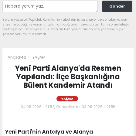
Gönder
Yorum yazarak Topluluk Kuralları’nı kabul etmiş bulunuyor ve sonalanya.com
sitesine yaptığınız yorumunuzla ilgili doğrudan veya dolaylı tüm sorumluluğu
tek başınıza üstleniyorsunuz. Yazılan tüm yorumlardan site yönetimi hiçbir
şekilde sorumlu tutulamaz.
Anasayfa
YAŞAM
Yeni Parti Alanya'da Resmen
Yapılandı: İlçe Başkanlığına
Bülent Kandemir Atandı
YAŞAM
04.08.2026 - 21:53, Güncelleme: 04.08.2026 - 21:56
Yeni Parti'nin Antalya ve Alanya