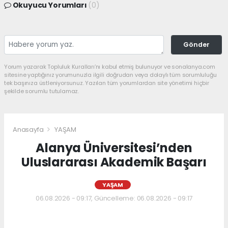
Okuyucu Yorumları
(0)
Gönder
Yorum yazarak Topluluk Kuralları’nı kabul etmiş bulunuyor ve sonalanya.com
sitesine yaptığınız yorumunuzla ilgili doğrudan veya dolaylı tüm sorumluluğu
tek başınıza üstleniyorsunuz. Yazılan tüm yorumlardan site yönetimi hiçbir
şekilde sorumlu tutulamaz.
Anasayfa
YAŞAM
Alanya Üniversitesi’nden
Uluslararası Akademik Başarı
YAŞAM
06.08.2026 - 09:17, Güncelleme: 06.08.2026 - 09:17