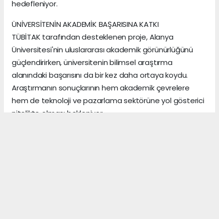
hedefleniyor.
ÜNİVERSİTENİN AKADEMİK BAŞARISINA KATKI
TÜBİTAK tarafından desteklenen proje, Alanya
Üniversitesi'nin uluslararası akademik görünürlüğünü
güçlendirirken, üniversitenin bilimsel araştırma
alanındaki başarısını da bir kez daha ortaya koydu.
Araştırmanın sonuçlarının hem akademik çevrelere
hem de teknoloji ve pazarlama sektörüne yol gösterici
nitelikte olması bekleniyor.
Hamdi Acet SonAlanya
ANTALYA HABERİ