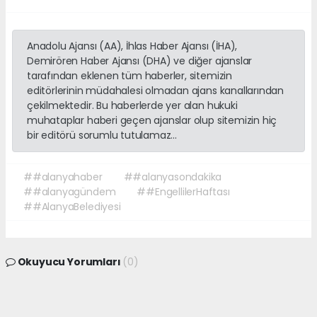
Anadolu Ajansı (AA), İhlas Haber Ajansı (İHA),
Demirören Haber Ajansı (DHA) ve diğer ajanslar
tarafından eklenen tüm haberler, sitemizin
editörlerinin müdahalesi olmadan ajans kanallarından
çekilmektedir. Bu haberlerde yer alan hukuki
muhataplar haberi geçen ajanslar olup sitemizin hiç
bir editörü sorumlu tutulamaz...
##alanyahaber
##alanyasondakika
##alanyagündem
##EngellilerHaftası
##AlanyaBelediyesi
Okuyucu Yorumları
(0)