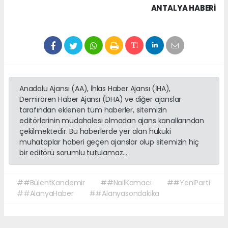
ANTALYA HABERİ
Anadolu Ajansı (AA), İhlas Haber Ajansı (İHA),
Demirören Haber Ajansı (DHA) ve diğer ajanslar
tarafından eklenen tüm haberler, sitemizin
editörlerinin müdahalesi olmadan ajans kanallarından
çekilmektedir. Bu haberlerde yer alan hukuki
muhataplar haberi geçen ajanslar olup sitemizin hiç
bir editörü sorumlu tutulamaz...
##BülentKandemir
##NailKamacı
##YeniParti
##AlanyaHaber
##Alanyasondakika