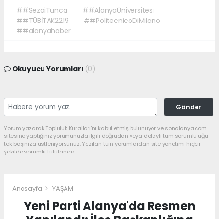
##SezaiTunca
##AlanyaÜniversitesi
##TÜBİTAK2219
##PolitecnicoDiMilano
##alanyahaber
Okuyucu Yorumları
(0)
Gönder
Yorum yazarak Topluluk Kuralları’nı kabul etmiş bulunuyor ve sonalanya.com
sitesine yaptığınız yorumunuzla ilgili doğrudan veya dolaylı tüm sorumluluğu
tek başınıza üstleniyorsunuz. Yazılan tüm yorumlardan site yönetimi hiçbir
şekilde sorumlu tutulamaz.
Anasayfa
YAŞAM
Yeni Parti Alanya'da Resmen