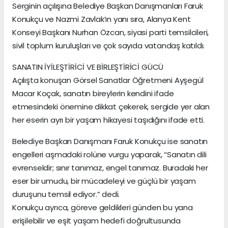
Serginin açılışına Belediye Başkan Danışmanları Faruk
Konukçu ve Nazmi Zavlak’ın yanı sıra, Alanya Kent
Konseyi Başkanı Nurhan Özcan, siyasi parti temsilcileri,
sivil toplum kuruluşları ve çok sayıda vatandaş katıldı.
SANATIN İYİLEŞTİRİCİ VE BİRLEŞTİRİCİ GÜCÜ
Açılışta konuşan Görsel Sanatlar Öğretmeni Ayşegül
Macar Koçak, sanatın bireylerin kendini ifade
etmesindeki önemine dikkat çekerek, sergide yer alan
her eserin ayrı bir yaşam hikayesi taşıdığını ifade etti.
Belediye Başkan Danışmanı Faruk Konukçu ise sanatın
engelleri aşmadaki rolüne vurgu yaparak, “Sanatın dili
evrenseldir; sınır tanımaz, engel tanımaz. Buradaki her
eser bir umudu, bir mücadeleyi ve güçlü bir yaşam
duruşunu temsil ediyor.” dedi.
Konukçu ayrıca, göreve geldikleri günden bu yana
erişilebilir ve eşit yaşam hedefi doğrultusunda