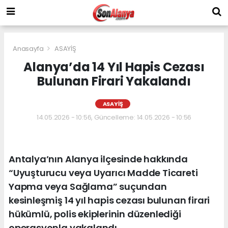
Anasayfa
ASAYİŞ
Alanya’da 14 Yıl Hapis Cezası
Bulunan Firari Yakalandı
ASAYİŞ
14.05.2026 - 10:56, Güncelleme: 14.05.2026 - 10:56
Antalya’nın Alanya ilçesinde hakkında
“Uyuşturucu veya Uyarıcı Madde Ticareti
Yapma veya Sağlama” suçundan
kesinleşmiş 14 yıl hapis cezası bulunan firari
hükümlü, polis ekiplerinin düzenlediği
operasyonla yakalandı.