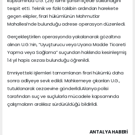
kapsamında U.G. (29) isimli şahsın ilçede saklandığını
tespit etti. Teknik ve fiziki takibin ardından harekete
geçen ekipler, firari hükümlünün Mahmutlar
Mahallesi’nde bulunduğu adrese operasyon düzenledi.
Gerçekleştirilen operasyonda yakalanarak gözaltına
alınan U.G.’nin, “Uyuşturucu veya Uyarıcı Madde Ticareti
Yapma veya Sağlama” suçundan hakkında kesinleşmiş
14 yıl hapis cezası bulunduğu öğrenildi.
Emniyetteki işlemleri tamamlanan firari hükümlü daha
sonra adliyeye sevk edildi. Mahkemeye çıkarılan U.G.,
tutuklanarak cezaevine gönderildi.Alanya polisi
tarafından suç ve suçlularla mücadele kapsamında
çalışmaların aralıksız sürdürüldüğü bildirildi.
ANTALYA HABERİ