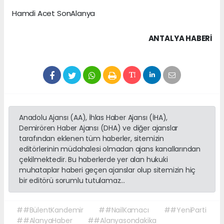
Hamdi Acet SonAlanya
ANTALYA HABERİ
Anadolu Ajansı (AA), İhlas Haber Ajansı (İHA),
Demirören Haber Ajansı (DHA) ve diğer ajanslar
tarafından eklenen tüm haberler, sitemizin
editörlerinin müdahalesi olmadan ajans kanallarından
çekilmektedir. Bu haberlerde yer alan hukuki
muhataplar haberi geçen ajanslar olup sitemizin hiç
bir editörü sorumlu tutulamaz...
##BülentKandemir
##NailKamacı
##YeniParti
##AlanyaHaber
##Alanyasondakika