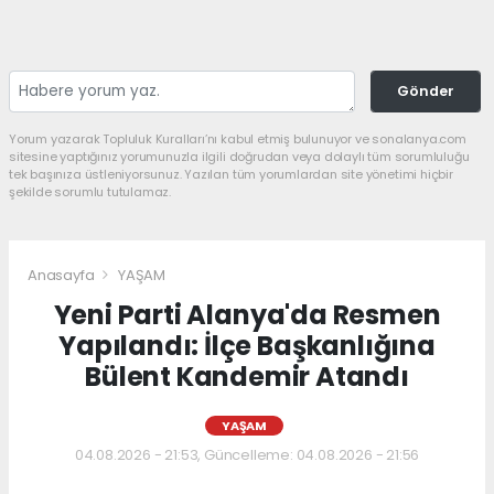
Gönder
Yorum yazarak Topluluk Kuralları’nı kabul etmiş bulunuyor ve sonalanya.com
sitesine yaptığınız yorumunuzla ilgili doğrudan veya dolaylı tüm sorumluluğu
tek başınıza üstleniyorsunuz. Yazılan tüm yorumlardan site yönetimi hiçbir
şekilde sorumlu tutulamaz.
Anasayfa
YAŞAM
Yeni Parti Alanya'da Resmen
Yapılandı: İlçe Başkanlığına
Bülent Kandemir Atandı
YAŞAM
04.08.2026 - 21:53, Güncelleme: 04.08.2026 - 21:56