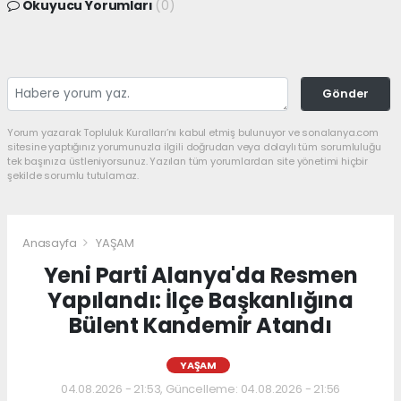
Okuyucu Yorumları
(0)
Gönder
Yorum yazarak Topluluk Kuralları’nı kabul etmiş bulunuyor ve sonalanya.com
sitesine yaptığınız yorumunuzla ilgili doğrudan veya dolaylı tüm sorumluluğu
tek başınıza üstleniyorsunuz. Yazılan tüm yorumlardan site yönetimi hiçbir
şekilde sorumlu tutulamaz.
Anasayfa
YAŞAM
Yeni Parti Alanya'da Resmen
Yapılandı: İlçe Başkanlığına
Bülent Kandemir Atandı
YAŞAM
04.08.2026 - 21:53, Güncelleme: 04.08.2026 - 21:56