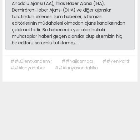
Anadolu Ajansı (AA), İhlas Haber Ajansı (İHA),
Demirören Haber Ajansı (DHA) ve diğer ajanslar
tarafından eklenen tüm haberler, sitemizin
editörlerinin müdahalesi olmadan ajans kanallarından
çekilmektedir. Bu haberlerde yer alan hukuki
muhataplar haberi geçen ajanslar olup sitemizin hiç
bir editörü sorumlu tutulamaz...
##BülentKandemir
##NailKamacı
##YeniParti
##AlanyaHaber
##Alanyasondakika
Okuyucu Yorumları
(0)
Gönder
Yorum yazarak Topluluk Kuralları’nı kabul etmiş bulunuyor ve sonalanya.com
sitesine yaptığınız yorumunuzla ilgili doğrudan veya dolaylı tüm sorumluluğu
tek başınıza üstleniyorsunuz. Yazılan tüm yorumlardan site yönetimi hiçbir