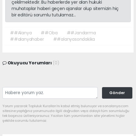
çekilmektedir. Bu haberlerde yer alan hukuki
muhataplar haberi geçen ajanslar olup sitemizin hiç
bir editörü sorumlu tutulamaz...
##Alanya
##Oba
##Jandarma
##alanyahaber
##alanyasondakika
Okuyucu Yorumları
(0)
Gönder
Yorum yazarak Topluluk Kuralları’nı kabul etmiş bulunuyor ve sonalanya.com
sitesine yaptığınız yorumunuzla ilgili doğrudan veya dolaylı tüm sorumluluğu
tek başınıza üstleniyorsunuz. Yazılan tüm yorumlardan site yönetimi hiçbir
şekilde sorumlu tutulamaz.