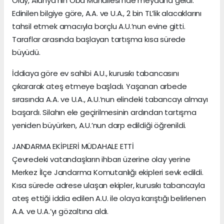
Olay, Alanya’nın Oba Mahallesi’nde meydana geldi.
Edinilen bilgiye göre, A.A. ve U.A., 2 bin TL’lik alacaklarını
tahsil etmek amacıyla borçlu A.U.’nun evine gitti.
Taraflar arasında başlayan tartışma kısa sürede
büyüdü.
İddiaya göre ev sahibi A.U., kurusıkı tabancasını
çıkararak ateş etmeye başladı. Yaşanan arbede
sırasında A.A. ve U.A., A.U.’nun elindeki tabancayı almayı
başardı. Silahın ele geçirilmesinin ardından tartışma
yeniden büyürken, A.U.’nun darp edildiği öğrenildi.
JANDARMA EKİPLERİ MÜDAHALE ETTİ
Çevredeki vatandaşların ihbarı üzerine olay yerine
Merkez İlçe Jandarma Komutanlığı ekipleri sevk edildi.
Kısa sürede adrese ulaşan ekipler, kurusıkı tabancayla
ateş ettiği iddia edilen A.U. ile olaya karıştığı belirlenen
A.A. ve U.A.’yı gözaltına aldı.