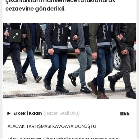
çıkarıldıkları mahkemece tutuklanarak
cezaevine gönderildi.
Erkek
|
Kadın
(Haberi Sesli Oku)
ALACAK TARTIŞMASI KAVGAYA DÖNÜŞTÜ