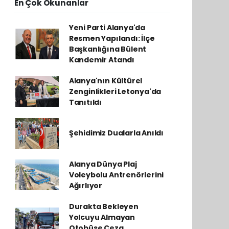
En Çok Okunanlar
Yeni Parti Alanya'da
Resmen Yapılandı: İlçe
Başkanlığına Bülent
Kandemir Atandı
Alanya'nın Kültürel
Zenginlikleri Letonya'da
Tanıtıldı
Şehidimiz Dualarla Anıldı
Alanya Dünya Plaj
Voleybolu Antrenörlerini
Ağırlıyor
Durakta Bekleyen
Yolcuyu Almayan
Otobüse Ceza