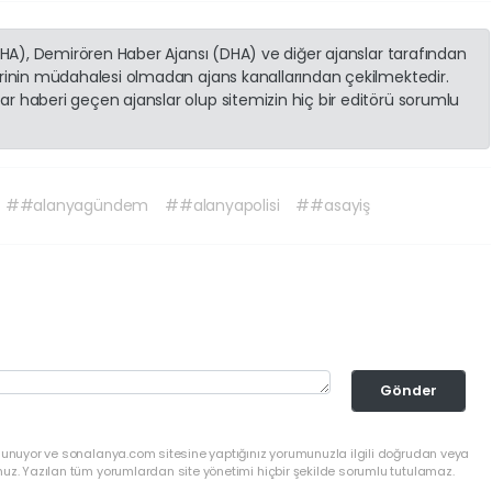
(İHA), Demirören Haber Ajansı (DHA) ve diğer ajanslar tarafından
erinin müdahalesi olmadan ajans kanallarından çekilmektedir.
r haberi geçen ajanslar olup sitemizin hiç bir editörü sorumlu
##alanyagündem
##alanyapolisi
##asayiş
Gönder
ulunuyor ve sonalanya.com sitesine yaptığınız yorumunuzla ilgili doğrudan veya
nuz. Yazılan tüm yorumlardan site yönetimi hiçbir şekilde sorumlu tutulamaz.