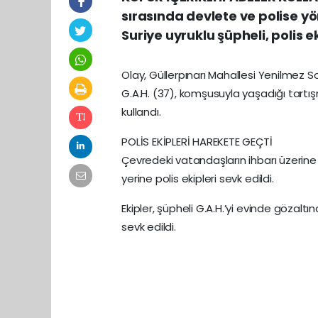
sırasında devlete ve polise y
Suriye uyruklu şüpheli, polis e
Olay, Güllerpınarı Mahallesi Yenilmez So
G.A.H. (37), komşusuyla yaşadığı tartışm
kullandı.
POLİS EKİPLERİ HAREKETE GEÇTİ
Çevredeki vatandaşların ihbarı üzerine d
yerine polis ekipleri sevk edildi.
Ekipler, şüpheli G.A.H.’yi evinde gözalt
sevk edildi.