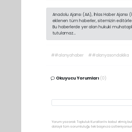
Anadolu Ajansı (AA), İhlas Haber Ajansı 
eklenen tüm haberler, sitemizin editörl
Bu haberlerde yer alan hukuki muhatapla
tutulamaz...
##alanyahaber
##alanyasondakika
Okuyucu Yorumları
(0)
Yorum yazarak Topluluk Kuralları’nı kabul etmiş b
dolaylı tüm sorumluluğu tek başınıza üstleniyorsu