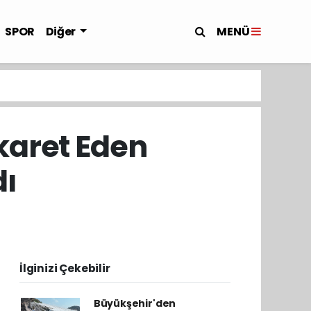
MENÜ
SPOR
Diğer
karet Eden
dı
İlginizi Çekebilir
Büyükşehir'den