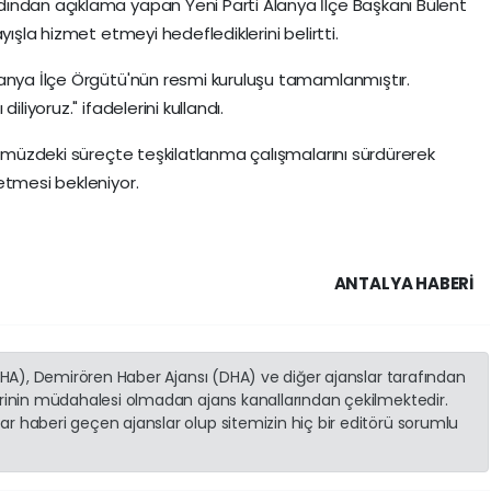
ından açıklama yapan Yeni Parti Alanya İlçe Başkanı Bülent
yışla hizmet etmeyi hedeflediklerini belirtti.
lanya İlçe Örgütü'nün resmi kuruluşu tamamlanmıştır.
liyoruz." ifadelerini kullandı.
nümüzdeki süreçte teşkilatlanma çalışmalarını sürdürerek
etmesi bekleniyor.
ANTALYA HABERİ
(İHA), Demirören Haber Ajansı (DHA) ve diğer ajanslar tarafından
erinin müdahalesi olmadan ajans kanallarından çekilmektedir.
r haberi geçen ajanslar olup sitemizin hiç bir editörü sorumlu