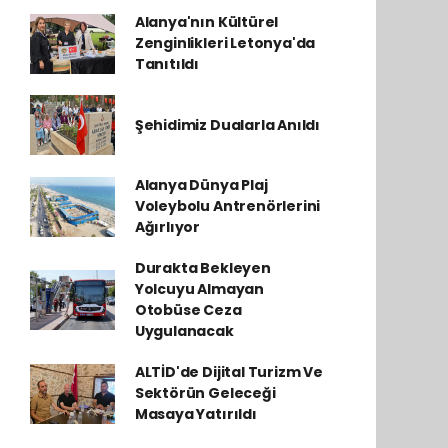
Alanya'nın Kültürel
Zenginlikleri Letonya'da
Tanıtıldı
Şehidimiz Dualarla Anıldı
Alanya Dünya Plaj
Voleybolu Antrenörlerini
Ağırlıyor
Durakta Bekleyen
Yolcuyu Almayan
Otobüse Ceza
Uygulanacak
ALTİD'de Dijital Turizm Ve
Sektörün Geleceği
Masaya Yatırıldı