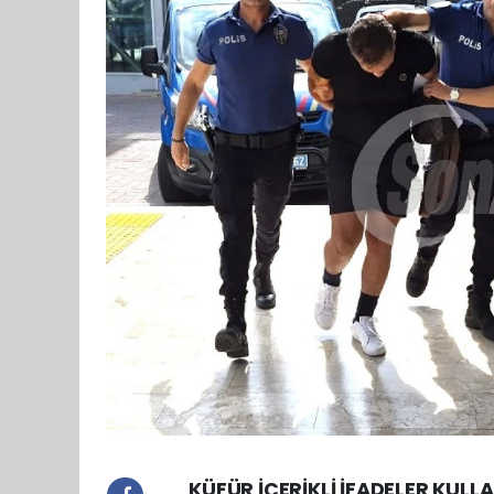
KÜFÜR İÇERİKLİ İFADELER KULL