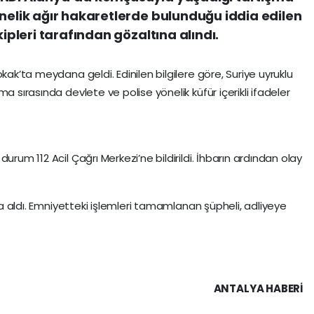
önelik ağır hakaretlerde bulunduğu iddia edilen
kipleri tarafından gözaltına alındı.
kak’ta meydana geldi. Edinilen bilgilere göre, Suriye uyruklu
a sırasında devlete ve polise yönelik küfür içerikli ifadeler
urum 112 Acil Çağrı Merkezi’ne bildirildi. İhbarın ardından olay
ına aldı. Emniyetteki işlemleri tamamlanan şüpheli, adliyeye
ANTALYA HABERİ