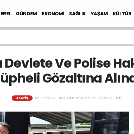
YEREL
GÜNDEM
EKONOMİ
SAĞLIK
YAŞAM
KÜLTÜR
 Devlete Ve Polise Ha
üpheli Gözaltına Alın
09.07.2026 - 11:13, Güncelleme: 09.07.2026 - 11:13
ASAYİŞ