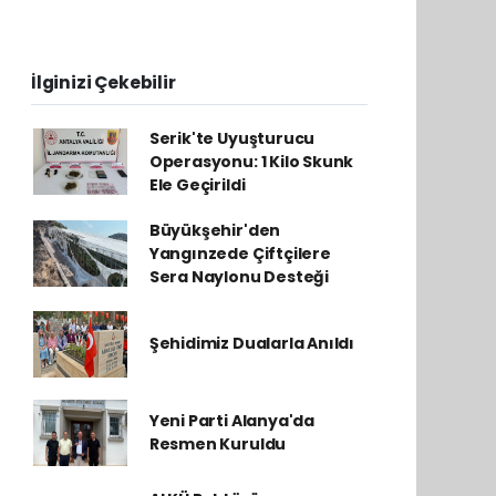
İlginizi Çekebilir
Serik'te Uyuşturucu
Operasyonu: 1 Kilo Skunk
Ele Geçirildi
Büyükşehir'den
Yangınzede Çiftçilere
Sera Naylonu Desteği
Şehidimiz Dualarla Anıldı
Yeni Parti Alanya'da
Resmen Kuruldu