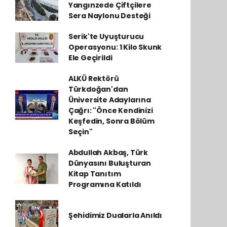
Yangınzede Çiftçilere
Sera Naylonu Desteği
Serik'te Uyuşturucu
Operasyonu: 1 Kilo Skunk
Ele Geçirildi
ALKÜ Rektörü
Türkdoğan'dan
Üniversite Adaylarına
Çağrı: "Önce Kendinizi
Keşfedin, Sonra Bölüm
Seçin"
Abdullah Akbaş, Türk
Dünyasını Buluşturan
Kitap Tanıtım
Programına Katıldı
Şehidimiz Dualarla Anıldı