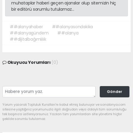
muhataplar haberi geçen ajanslar olup sitemizin hiç
bir editörü sorumlu tutulamaz...
##alanyahaber
##alanyasondakika
##alanyagündem
##alanya
##dijitalbağımlılık
Okuyucu Yorumları
(0)
Gönder
Yorum yazarak Topluluk Kuralları’nı kabul etmiş bulunuyor ve sonalanya.com
sitesine yaptığınız yorumunuzla ilgili doğrudan veya dolaylı tüm sorumluluğu
tek başınıza üstleniyorsunuz. Yazılan tüm yorumlardan site yönetimi hiçbir
şekilde sorumlu tutulamaz.