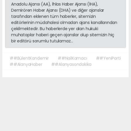
Anadolu Ajansı (AA), İhlas Haber Ajansı (İHA),
Demirören Haber Ajansı (DHA) ve diğer ajanslar
tarafından eklenen tüm haberler, sitemizin
editörlerinin müdahalesi olmadan ajans kanallarından
çekilmektedir. Bu haberlerde yer alan hukuki
muhataplar haberi geçen ajanslar olup sitemizin hiç
bir editörü sorumlu tutulamaz...
##BülentKandemir
##NailKamacı
##YeniParti
##AlanyaHaber
##Alanyasondakika
Okuyucu Yorumları
(0)
Gönder
Yorum yazarak Topluluk Kuralları’nı kabul etmiş bulunuyor ve sonalanya.com
sitesine yaptığınız yorumunuzla ilgili doğrudan veya dolaylı tüm sorumluluğu