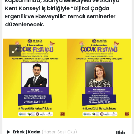
kapsamında, Alanya Belediyesi ve Alanya
Kent Konseyi iş birliğiyle “Dijital Çağda
Ergenlik ve Ebeveynlik” temalı seminerler
düzenlenecek.
Erkek
|
Kadın
(Haberi Sesli Oku)