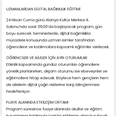
UZMANLARDAN DİJİTAL BAĞIMLILIK EĞİTİMİ
24 Nisan Cuma günü Alanya Kültür Merkezi A
Salonu’nda saat 09.00’da başlayacak program, gün
boyu sürecek. Seminerlerde, dijital bağımlılıkla
mücadele konusunda uzman isimler tarafından
öğrencilere ve katılımcılara kapsamlı eğitimler verilecek.
ÖĞRENCİLER VE AİLELER İÇİN AYRI OTURUMLAR
Etkinlik kapsamında gündüz oturumları öğrencilere
yönelik planlanırken, akşam oturumu ise ebeveynler ve
eğitimcilere hitap edecek. Böylece hem gençlerin hem
de ailelerin dijital çağın risklerine karşı bilinçlenmesi
hedefleniyor.
FUAYE ALANINDA ETKİLEŞİM ORTAMI
Program süresince fuaye alanında okullar ve eğitim
kurumlarının katılımıyla özel bir etkileşim alanı kurulacak.