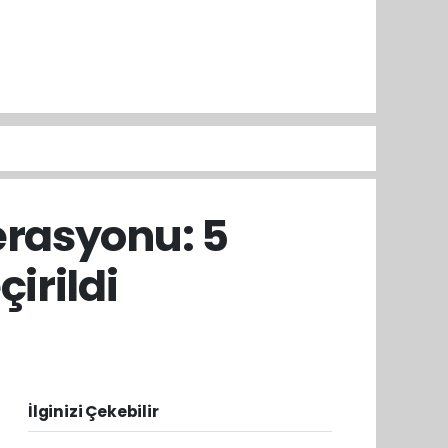
rasyonu: 5
irildi
İlginizi Çekebilir