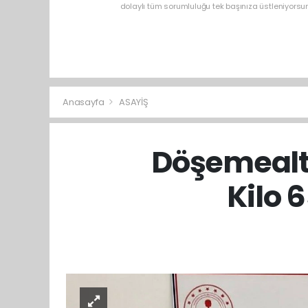
dolaylı tüm sorumluluğu tek başınıza üstleniyorsu
Anasayfa
ASAYİŞ
Döşemealt
Kilo 