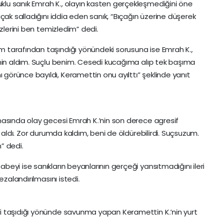
u sanık Emrah K., olayın kasten gerçekleşmediğini öne
çak salladığını iddia eden sanık, “Bıçağın üzerine düşerek
izlerini ben temizledim” dedi.
tarafından taşındığı yönündeki sorusuna ise Emrah K.,
ehin aldım. Suçlu benim. Cesedi kucağıma alıp tek başıma
örünce bayıldı, Keramettin onu ayılttı” şeklinde yanıt
masında olay gecesi Emrah K.’nin son derece agresif
n aldı. Zor durumda kaldım, beni de öldürebilirdi. Suçsuzum.
” dedi.
eyi ise sanıkların beyanlarının gerçeği yansıtmadığını ileri
ezalandırılmasını istedi.
i taşıdığı yönünde savunma yapan Keramettin K.’nin yurt