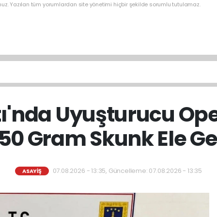
nuz. Yazılan tüm yorumlardan site yönetimi hiçbir şekilde sorumlu tutulamaz.
ı'nda Uyuşturucu Ope
650 Gram Skunk Ele Geç
07.08.2026 - 13:35, Güncelleme: 07.08.2026 - 13:35
ASAYİŞ