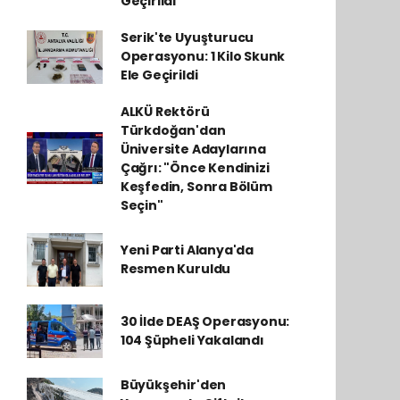
Geçirildi
Serik'te Uyuşturucu
Operasyonu: 1 Kilo Skunk
Ele Geçirildi
ALKÜ Rektörü
Türkdoğan'dan
Üniversite Adaylarına
Çağrı: "Önce Kendinizi
Keşfedin, Sonra Bölüm
Seçin"
Yeni Parti Alanya'da
Resmen Kuruldu
30 İlde DEAŞ Operasyonu:
104 Şüpheli Yakalandı
Büyükşehir'den