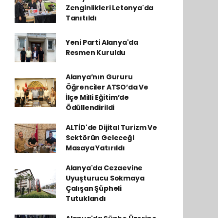
Zenginlikleri Letonya'da
Tanıtıldı
Yeni Parti Alanya'da
Resmen Kuruldu
Alanya’nın Gururu
Öğrenciler ATSO’da Ve
İlçe Milli Eğitim’de
Ödüllendirildi
ALTİD'de Dijital Turizm Ve
Sektörün Geleceği
Masaya Yatırıldı
Alanya'da Cezaevine
Uyuşturucu Sokmaya
Çalışan Şüpheli
Tutuklandı