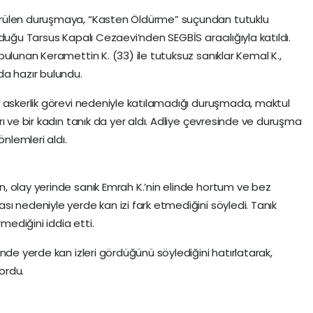
rülen duruşmaya, “Kasten Öldürme” suçundan tutuklu
duğu Tarsus Kapalı Cezaevi’nden SEGBİS aracılığıyla katıldı.
ulunan Keramettin K. (33) ile tutuksuz sanıklar Kemal K.,
da hazır bulundu.
 askerlik görevi nedeniyle katılamadığı duruşmada, maktul
ı ve bir kadın tanık da yer aldı. Adliye çevresinde ve duruşma
önlemleri aldı.
, olay yerinde sanık Emrah K.’nin elinde hortum ve bez
ı nedeniyle yerde kan izi fark etmediğini söyledi. Tanık
mediğini iddia etti.
nde yerde kan izleri gördüğünü söylediğini hatırlatarak,
sordu.