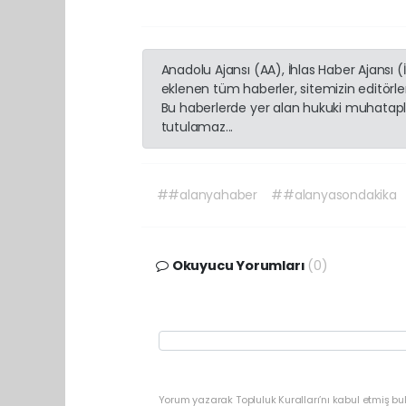
Anadolu Ajansı (AA), İhlas Haber Ajansı 
eklenen tüm haberler, sitemizin editörl
Bu haberlerde yer alan hukuki muhatapla
tutulamaz...
##alanyahaber
##alanyasondakika
Okuyucu Yorumları
(0)
Yorum yazarak Topluluk Kuralları’nı kabul etmiş b