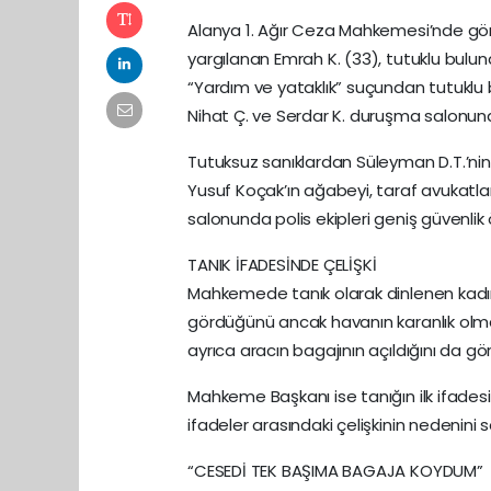
Alanya 1. Ağır Ceza Mahkemesi’nde gö
yargılanan Emrah K. (33), tutuklu bulun
“Yardım ve yataklık” suçundan tutuklu b
Nihat Ç. ve Serdar K. duruşma salonun
Tutuksuz sanıklardan Süleyman D.T.’nin
Yusuf Koçak’ın ağabeyi, taraf avukatlar
salonunda polis ekipleri geniş güvenlik 
TANIK İFADESİNDE ÇELİŞKİ
Mahkemede tanık olarak dinlenen kadın
gördüğünü ancak havanın karanlık olmas
ayrıca aracın bagajının açıldığını da gör
Mahkeme Başkanı ise tanığın ilk ifadesi
ifadeler arasındaki çelişkinin nedenini 
“CESEDİ TEK BAŞIMA BAGAJA KOYDUM”