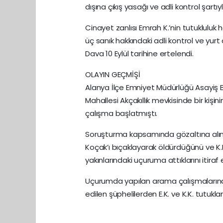
dışına çıkış yasağı ve adli kontrol şartıy
Cinayet zanlısı Emrah K.’nin tutuklul
üç sanık hakkındaki adli kontrol ve yurt 
Dava 10 Eylül tarihine ertelendi.
OLAYIN GEÇMİŞİ
Alanya İlçe Emniyet Müdürlüğü Asayiş Bü
Mahallesi Akçakıllık mevkisinde bir kişi
çalışma başlatmıştı.
Soruşturma kapsamında gözaltına alınan
Koçak’ı bıçaklayarak öldürdüğünü ve K.K
yakınlarındaki uçuruma attıklarını itiraf 
Uçurumda yapılan arama çalışmalarında
edilen şüphelilerden E.K. ve K.K. tutuklan