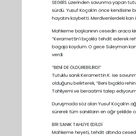
SEGBİS üzerinden savunma yapan tutukl
sürdü. Yusuf Koçak’ın önce kendisine bı
hayatını kaybetti. Merdivenlerdeki kan 
Mahkeme başkanının cesedin araca kim 
“Keramettin’i bıçakla tehdit ederek r
bagaja koydum. O gece Süleyman kanı g
verdi.
“BENİ DE ÖLDÜREBİLİRDİ”
Tutuklu sanık Keramettin K. ise savun
olduğunu belirterek, “Beni bıçakla rehi
Tahliyemi ve beraatimi talep ediyorum
Duruşmada söz alan Yusuf Koçak’ın ağab
sürerek tüm sanıkların en ağır şekilde c
BİR SANIK TAHLİYE EDİLDİ
Mahkeme heyeti, tehdit altında cesed