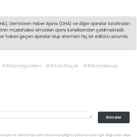
(İHA), Demirören Haber Ajansı (DHA) ve diğer ajanslar tarafından
erinin müdahalesi olmadan ajans kanallarından çekilmektedir.
r haberi geçen ajanslar olup sitemizin hiç bir editörü sorumlu
##alanyagündem
##YusufKoçak
##AlanyaAsayiş
Gönder
ulunuyor ve sonalanya.com sitesine yaptığınız yorumunuzla ilgili doğrudan veya