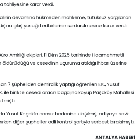
la tahliyesine karar verdi.
uk halinin devamına hükmeden mahkeme, tutuksuz yargılanan
dışına çıkış yasağı tedbirlerinin sürdürülmesine karar verdi.
ro Amirliği ekipleri, 11 Ekim 2025 tarihinde Hacımehmetli
nin öldürüldüğü ve cesedinin uçuruma atıldığı ihbarı üzerine
 7 şüpheliden demircilik yaptığı öğrenilen E.K., Yusuf
. ile birlikte cesedi aracın bagajına koyup Paşaköy Mahallesi
etmişti.
 Yusuf Koçak’ın cansız bedenine ulaşılmış, adliyeye sevk
ırken diğer şüpheliler adli kontrol şartıyla serbest bırakılmıştı.
ANTALYA HABERİ