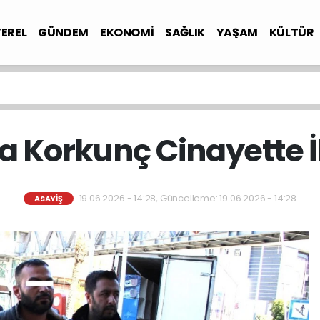
YEREL
GÜNDEM
EKONOMİ
SAĞLIK
YAŞAM
KÜLTÜR
 Korkunç Cinayette İ
19.06.2026 - 14:28, Güncelleme: 19.06.2026 - 14:28
ASAYİŞ