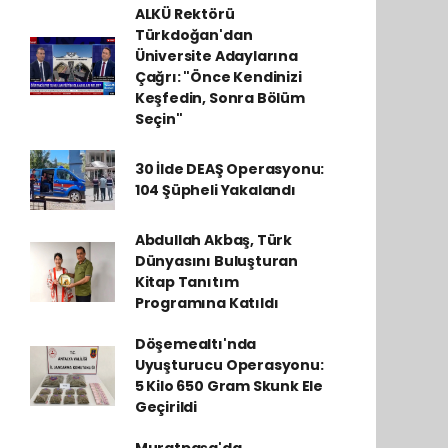
ALKÜ Rektörü
Türkdoğan'dan
Üniversite Adaylarına
Çağrı: "Önce Kendinizi
Keşfedin, Sonra Bölüm
Seçin"
30 İlde DEAŞ Operasyonu:
104 Şüpheli Yakalandı
Abdullah Akbaş, Türk
Dünyasını Buluşturan
Kitap Tanıtım
Programına Katıldı
Döşemealtı'nda
Uyuşturucu Operasyonu:
5 Kilo 650 Gram Skunk Ele
Geçirildi
Muratpaşa'da