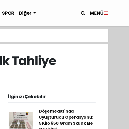
MENÜ
SPOR
Diğer
lk Tahliye
İlginizi Çekebilir
Döşemealtı'nda
Uyuşturucu Operasyonu:
5 Kilo 650 Gram Skunk Ele