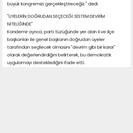
büyük kongremizi gerçekleştireceğiz." dedi.
"ÜYELERİN DOĞRUDAN SEÇECEĞİ SİSTEM DEVRİM
NİTELİĞİNDE"
Kandemir ayrıca, parti tüzüğünde yer alan il ve ilçe
başkanları ile genel başkanın doğrudan üyeler
tarafından seçilecek olmasını "devrim gibi bir karar"
olarak değerlendirdiğini belirterek, bu demokratik
uygulamayı desteklediğini ifade etti.
Hamdi Acet SonAlanya
ANTALYA HABERİ