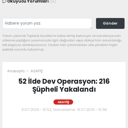
Okuyucu Yorumları
(0)
Gönder
Yorum yazarak Topluluk Kuralları’nı kabul etmiş bulunuyor ve sonalanya.com
sitesine yaptığınız yorumunuzla ilgili doğrudan veya dolaylı tüm sorumluluğu
tek başınıza üstleniyorsunuz. Yazılan tüm yorumlardan site yönetimi hiçbir
şekilde sorumlu tutulamaz.
Anasayfa
ASAYİŞ
52 İlde Dev Operasyon: 216
Şüpheli Yakalandı
ASAYİŞ
31.07.2026 - 10:52, Güncelleme: 31.07.2026 - 10:58