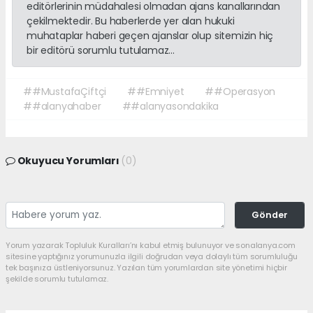
editörlerinin müdahalesi olmadan ajans kanallarından
çekilmektedir. Bu haberlerde yer alan hukuki
muhataplar haberi geçen ajanslar olup sitemizin hiç
bir editörü sorumlu tutulamaz...
##MustafaÇiftçi
##Emniyet
##Operasyon
##alanyahaber
##alanyasondakika
Okuyucu Yorumları
(0)
Gönder
Yorum yazarak Topluluk Kuralları’nı kabul etmiş bulunuyor ve sonalanya.com
sitesine yaptığınız yorumunuzla ilgili doğrudan veya dolaylı tüm sorumluluğu
tek başınıza üstleniyorsunuz. Yazılan tüm yorumlardan site yönetimi hiçbir
şekilde sorumlu tutulamaz.