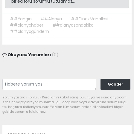
bir editörü sorumlu tutulamaz...
##Yangın
##Alanya
##DinekMahallesi
##alanyahaber
##alanyasondakika
##alanyagündem
Okuyucu Yorumları
(0)
Gönder
Yorum yazarak Topluluk Kuralları’nı kabul etmiş bulunuyor ve sonalanya.com
sitesine yaptığınız yorumunuzla ilgili doğrudan veya dolaylı tüm sorumluluğu
tek başınıza üstleniyorsunuz. Yazılan tüm yorumlardan site yönetimi hiçbir
şekilde sorumlu tutulamaz.