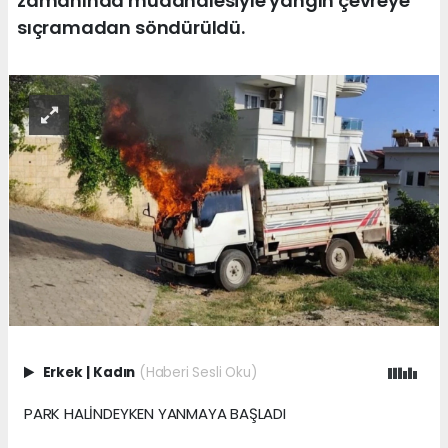
zamanında müdahalesiyle yangın çevreye
sıçramadan söndürüldü.
Erkek
|
Kadın
(Haberi Sesli Oku)
PARK HALİNDEYKEN YANMAYA BAŞLADI