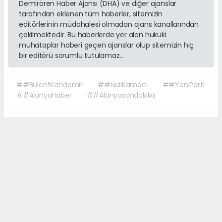
Demirören Haber Ajansı (DHA) ve diğer ajanslar
tarafından eklenen tüm haberler, sitemizin
editörlerinin müdahalesi olmadan ajans kanallarından
çekilmektedir. Bu haberlerde yer alan hukuki
muhataplar haberi geçen ajanslar olup sitemizin hiç
bir editörü sorumlu tutulamaz...
##BülentKandemir
##NailKamacı
##YeniParti
##AlanyaHaber
##Alanyasondakika
Okuyucu Yorumları
(0)
Gönder
Yorum yazarak Topluluk Kuralları’nı kabul etmiş bulunuyor ve sonalanya.com
sitesine yaptığınız yorumunuzla ilgili doğrudan veya dolaylı tüm sorumluluğu
tek başınıza üstleniyorsunuz. Yazılan tüm yorumlardan site yönetimi hiçbir
şekilde sorumlu tutulamaz.