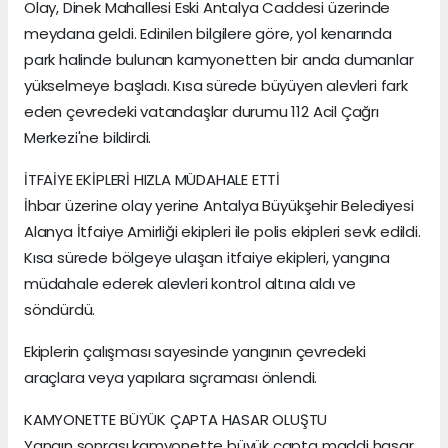
Olay, Dinek Mahallesi Eski Antalya Caddesi üzerinde
meydana geldi. Edinilen bilgilere göre, yol kenarında
park halinde bulunan kamyonetten bir anda dumanlar
yükselmeye başladı. Kısa sürede büyüyen alevleri fark
eden çevredeki vatandaşlar durumu 112 Acil Çağrı
Merkezi'ne bildirdi.
İTFAİYE EKİPLERİ HIZLA MÜDAHALE ETTİ
İhbar üzerine olay yerine Antalya Büyükşehir Belediyesi
Alanya İtfaiye Amirliği ekipleri ile polis ekipleri sevk edildi.
Kısa sürede bölgeye ulaşan itfaiye ekipleri, yangına
müdahale ederek alevleri kontrol altına aldı ve
söndürdü.
Ekiplerin çalışması sayesinde yangının çevredeki
araçlara veya yapılara sıçraması önlendi.
KAMYONETTE BÜYÜK ÇAPTA HASAR OLUŞTU
Yangın sonrası kamyonette büyük çapta maddi hasar