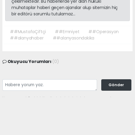
çekilmektedir. Bu haberlerde yer alan hukuki
muhataplar haberi geçen ajanslar olup sitemizin hiç
bir editörü sorumlu tutulamaz...
##MustafaÇiftçi
##Emniyet
##Operasyon
##alanyahaber
##alanyasondakika
Okuyucu Yorumları
(0)
Gönder
Yorum yazarak Topluluk Kuralları’nı kabul etmiş bulunuyor ve sonalanya.com
sitesine yaptığınız yorumunuzla ilgili doğrudan veya dolaylı tüm sorumluluğu
tek başınıza üstleniyorsunuz. Yazılan tüm yorumlardan site yönetimi hiçbir
şekilde sorumlu tutulamaz.