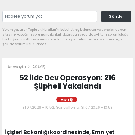
Gönder
Yorum yazarak Topluluk Kuralları’nı kabul etmiş bulunuyor ve sonalanya.com
sitesine yaptığınız yorumunuzla ilgili doğrudan veya dolaylı tüm sorumluluğu
tek başınıza üstleniyorsunuz. Yazılan tüm yorumlardan site yönetimi hiçbir
şekilde sorumlu tutulamaz.
Anasayfa
ASAYİŞ
52 İlde Dev Operasyon: 216
Şüpheli Yakalandı
ASAYİŞ
31.07.2026 - 10:52, Güncelleme: 31.07.2026 - 10:58
İçişleri Bakanlığı koordinesinde, Emniyet