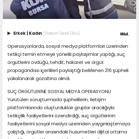
Erkek
|
Kadın
(Haberi Sesli Oku)
Operasyonlarda, sosyal medya platformları üzerinden
tetikçi temin etmeye yönelik paylaşımlar yaptığı, suç
örgütlerini övdüğü, tehdit, hakaret ve örgüt
propagandası içerikleri paylaştığı belirlenen 216 şüpheli
yakalanarak gözaltına alındı.
SUÇ ÖRGÜTLERİNE SOSYAL MEDYA OPERASYONU
Yürütülen soruşturmada şüphelilerin, iletişim
platformlarında oluşturdukları gruplar aracılığıyla
tetikçilik faaliyetlerini özendirdiği, suç örgütlerinin
faaliyetlerini sosyal medya üzerinden yaygınlaştırmaya
çalıştığı, örgütler arasındaki husumetleri dijital ortama