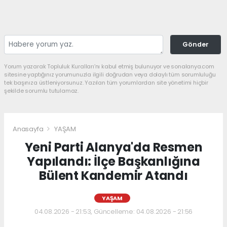
Gönder
Yorum yazarak Topluluk Kuralları’nı kabul etmiş bulunuyor ve sonalanya.com
sitesine yaptığınız yorumunuzla ilgili doğrudan veya dolaylı tüm sorumluluğu
tek başınıza üstleniyorsunuz. Yazılan tüm yorumlardan site yönetimi hiçbir
şekilde sorumlu tutulamaz.
Anasayfa
YAŞAM
Yeni Parti Alanya'da Resmen
Yapılandı: İlçe Başkanlığına
Bülent Kandemir Atandı
YAŞAM
04.08.2026 - 21:53, Güncelleme: 04.08.2026 - 21:56