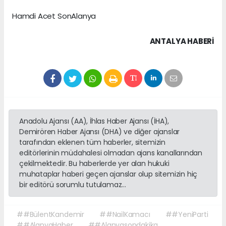
Hamdi Acet SonAlanya
ANTALYA HABERİ
Anadolu Ajansı (AA), İhlas Haber Ajansı (İHA),
Demirören Haber Ajansı (DHA) ve diğer ajanslar
tarafından eklenen tüm haberler, sitemizin
editörlerinin müdahalesi olmadan ajans kanallarından
çekilmektedir. Bu haberlerde yer alan hukuki
muhataplar haberi geçen ajanslar olup sitemizin hiç
bir editörü sorumlu tutulamaz...
##BülentKandemir
##NailKamacı
##YeniParti
##AlanyaHaber
##Alanyasondakika