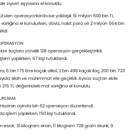
de ziynet eşyasına el konuldu.
rütülen operasyonlarda ise yaklaşık 51 milyon 500 bin TL
varlığına el konulurken, döviz, nakit para ve 2 milyon 564 bin
ildi.
 OPERASYON
ize suçlara yönelik 128 operasyon gerçekleştirildi.
em yapılırken, 67 kişi tutuklandı.
 6 bin 175 litre kaçak alkol, 2 bin 498 kaçak ilaç, 200 bin 733
ayıda silah ve mühimmat ele geçirildi. Ayrıca suçtan elde
n 215 TL değerindeki mal varlığına el konuldu.
TUKLAMA
aziran ayında bin 62 operasyon düzenlendi.
işlem yapılırken, 150 kişi tutuklandı.
 esrar, 31 kilogram eroin, 11 kilogram 728 gram skunk, 9