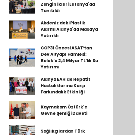
Zenginlikleri Letonya'da
Tanıtıldı
Akdeniz'deki Plastik
Alarmı Alanya'da Masaya
Yatırıldı
COP31 Öncesi ASAT’tan
Dev Altyapı Hamlesi:
Belek’e 2,4 Milyar TL’lik Su
Yatırımı
Alanya EAH’de Hepatit
Hastalıklarına Karşı
Farkındalık Etkinliği
Kaymakam Öztürk'e
Gevne Şenliği Daveti
Sağlıkçılardan Türk