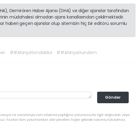
(İHA), Demirören Haber Ajansı (DHA) ve diğer ajanslar tarafından
erinin müdahalesi olmadan ajans kanallarından çekilmektedir.
r haberi geçen ajanslar olup sitemizin hiç bir editörü sorumlu
er
##AlanyaSondakika
##AlanyaGündem
Gönder
ulunuyor ve sonalanya.com sitesine yaptığınız yorumunuzla ilgili doğrudan veya
nuz. Yazılan tüm yorumlardan site yönetimi hiçbir şekilde sorumlu tutulamaz.