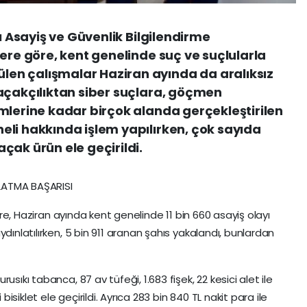
yı Asayiş ve Güvenlik Bilgilendirme
lere göre, kent genelinde suç ve suçlularla
en çalışmalar Haziran ayında da aralıksız
açakçılıktan siber suçlara, göçmen
mlerine kadar birçok alanda gerçekleştirilen
li hakkında işlem yapılırken, çok sayıda
çak ürün ele geçirildi.
LATMA BAŞARISI
göre, Haziran ayında kent genelinde 11 bin 660 asayiş olayı
dınlatılırken, 5 bin 911 aranan şahıs yakalandı, bunlardan
sıkı tabanca, 87 av tüfeği, 1.683 fişek, 22 kesici alet ile
 bisiklet ele geçirildi. Ayrıca 283 bin 840 TL nakit para ile