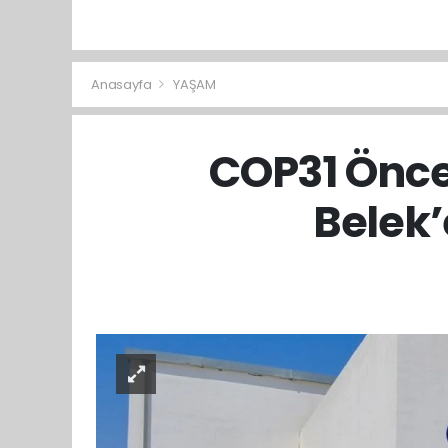
Anasayfa
YAŞAM
COP31 Önce
Belek’