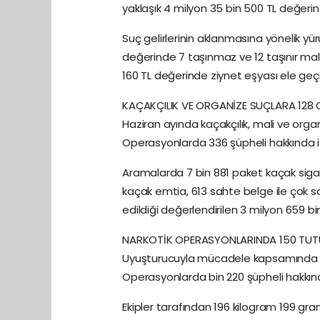
yaklaşık 4 milyon 35 bin 500 TL değerin
Suç gelirlerinin aklanmasına yönelik yü
değerinde 7 taşınmaz ve 12 taşınır mal 
160 TL değerinde ziynet eşyası ele geçir
KAÇAKÇILIK VE ORGANİZE SUÇLARA 128
Haziran ayında kaçakçılık, mali ve organ
Operasyonlarda 336 şüpheli hakkında işl
Aramalarda 7 bin 881 paket kaçak sigara,
kaçak emtia, 613 sahte belge ile çok s
edildiği değerlendirilen 3 milyon 659 bi
NARKOTİK OPERASYONLARINDA 150 TU
Uyuşturucuyla mücadele kapsamında H
Operasyonlarda bin 220 şüpheli hakkında 
Ekipler tarafından 196 kilogram 199 gram