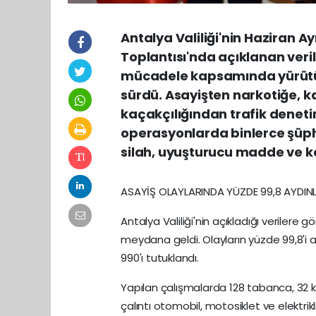
Antalya Valiliği'nin Haziran A
Toplantısı'nda açıklanan veri
mücadele kapsamında yürütül
sürdü. Asayişten narkotiğe, k
kaçakçılığından trafik deneti
operasyonlarda binlerce şüphe
silah, uyuşturucu madde ve ka
ASAYİŞ OLAYLARINDA YÜZDE 99,8 AYDIN
Antalya Valiliği'nin açıkladığı verilere 
meydana geldi. Olayların yüzde 99,8'i ay
990'ı tutuklandı.
Yapılan çalışmalarda 128 tabanca, 32 kuru
çalıntı otomobil, motosiklet ve elektrikli