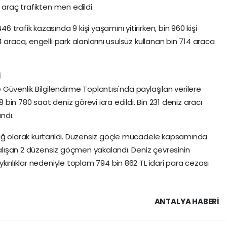
 araç trafikten men edildi.
trafik kazasında 9 kişi yaşamını yitirirken, bin 960 kişi
 araca, engelli park alanlarını usulsüz kullanan bin 714 araca
İ
e Güvenlik Bilgilendirme Toplantısı'nda paylaşılan verilere
8 bin 780 saat deniz görevi icra edildi. Bin 231 deniz aracı
ndı.
ağ olarak kurtarıldı. Düzensiz göçle mücadele kapsamında
çalışan 2 düzensiz göçmen yakalandı. Deniz çevresinin
ırılıklar nedeniyle toplam 794 bin 862 TL idari para cezası
ANTALYA HABERİ