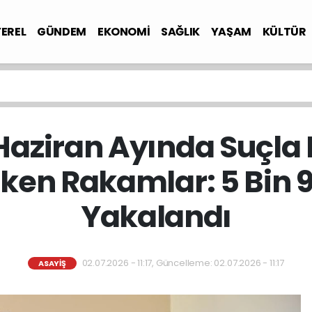
YEREL
GÜNDEM
EKONOMİ
SAĞLIK
YAŞAM
KÜLTÜR
Haziran Ayında Suçl
ken Rakamlar: 5 Bin 
Yakalandı
02.07.2026 - 11:17, Güncelleme: 02.07.2026 - 11:17
ASAYİŞ