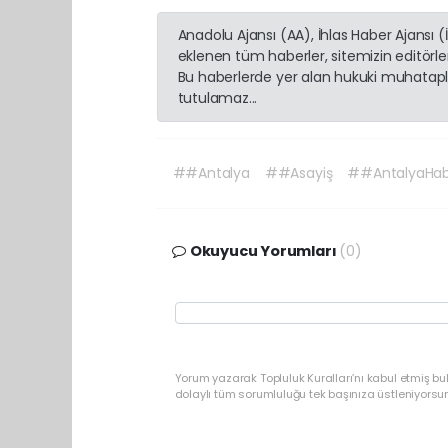
Anadolu Ajansı (AA), İhlas Haber Ajansı 
eklenen tüm haberler, sitemizin editörl
Bu haberlerde yer alan hukuki muhatapla
tutulamaz...
##Antalya
##Asayiş
##AntalyaHab
Okuyucu Yorumları
(0)
Yorum yazarak Topluluk Kuralları’nı kabul etmiş b
dolaylı tüm sorumluluğu tek başınıza üstleniyorsu