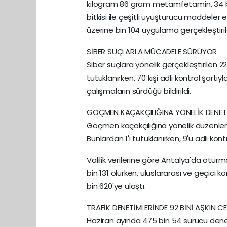
kilogram 86 gram metamfetamin, 34 bin
bitkisi ile çeşitli uyuşturucu maddeler 
üzerine bin 104 uygulama gerçekleştiril
SİBER SUÇLARLA MÜCADELE SÜRÜYOR
Siber suçlara yönelik gerçekleştirilen 
tutuklanırken, 70 kişi adli kontrol şartıy
çalışmaların sürdüğü bildirildi.
GÖÇMEN KAÇAKÇILIĞINA YÖNELİK DENET
Göçmen kaçakçılığına yönelik düzenlen
Bunlardan 1'i tutuklanırken, 9'u adli kontr
Valilik verilerine göre Antalya'da otur
bin 131 olurken, uluslararası ve geçici
bin 620'ye ulaştı.
TRAFİK DENETİMLERİNDE 92 BİNİ AŞKIN C
Haziran ayında 475 bin 54 sürücü denetle