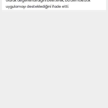
olarak değerlendirdiğini belirterek, bu demokratik
uygulamayı desteklediğini ifade etti.
Hamdi Acet SonAlanya
ANTALYA HABERİ
Anadolu Ajansı (AA), İhlas Haber Ajansı (İHA),
Demirören Haber Ajansı (DHA) ve diğer ajanslar
tarafından eklenen tüm haberler, sitemizin
editörlerinin müdahalesi olmadan ajans kanallarından
çekilmektedir. Bu haberlerde yer alan hukuki
muhataplar haberi geçen ajanslar olup sitemizin hiç
bir editörü sorumlu tutulamaz...