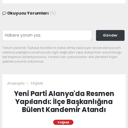
Okuyucu Yorumları
(0)
Gönder
Yorum yazarak Topluluk Kuralları’nı kabul etmiş bulunuyor ve sonalanya.com
sitesine yaptığınız yorumunuzla ilgili doğrudan veya dolaylı tüm sorumluluğu
tek başınıza üstleniyorsunuz. Yazılan tüm yorumlardan site yönetimi hiçbir
şekilde sorumlu tutulamaz.
Anasayfa
YAŞAM
Yeni Parti Alanya'da Resmen
Yapılandı: İlçe Başkanlığına
Bülent Kandemir Atandı
YAŞAM