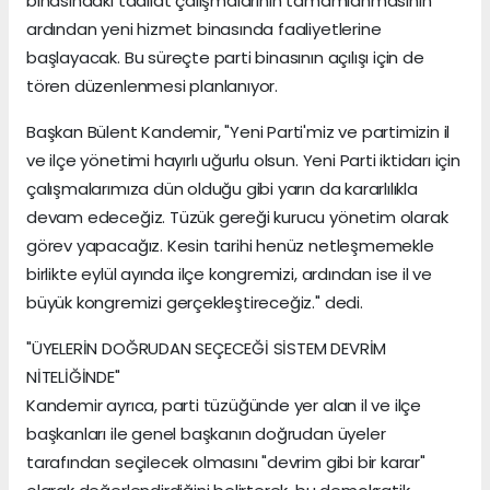
binasındaki tadilat çalışmalarının tamamlanmasının
ardından yeni hizmet binasında faaliyetlerine
başlayacak. Bu süreçte parti binasının açılışı için de
tören düzenlenmesi planlanıyor.
Başkan Bülent Kandemir, "Yeni Parti'miz ve partimizin il
ve ilçe yönetimi hayırlı uğurlu olsun. Yeni Parti iktidarı için
çalışmalarımıza dün olduğu gibi yarın da kararlılıkla
devam edeceğiz. Tüzük gereği kurucu yönetim olarak
görev yapacağız. Kesin tarihi henüz netleşmemekle
birlikte eylül ayında ilçe kongremizi, ardından ise il ve
büyük kongremizi gerçekleştireceğiz." dedi.
"ÜYELERİN DOĞRUDAN SEÇECEĞİ SİSTEM DEVRİM
NİTELİĞİNDE"
Kandemir ayrıca, parti tüzüğünde yer alan il ve ilçe
başkanları ile genel başkanın doğrudan üyeler
tarafından seçilecek olmasını "devrim gibi bir karar"