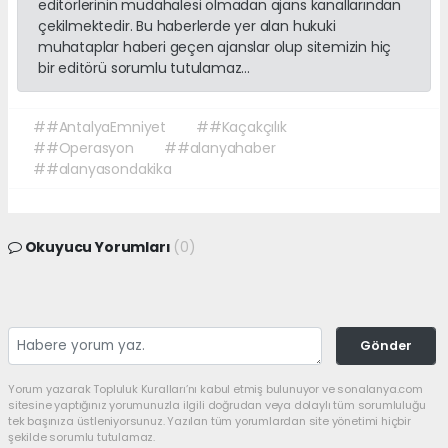
editörlerinin müdahalesi olmadan ajans kanallarından
çekilmektedir. Bu haberlerde yer alan hukuki
muhataplar haberi geçen ajanslar olup sitemizin hiç
bir editörü sorumlu tutulamaz...
##AntalyaEmniyet
##Kaçakçılık
##Operasyon
##alanyahaber
##alanyasondakika
Okuyucu Yorumları
(0)
Gönder
Yorum yazarak Topluluk Kuralları’nı kabul etmiş bulunuyor ve sonalanya.com
sitesine yaptığınız yorumunuzla ilgili doğrudan veya dolaylı tüm sorumluluğu
tek başınıza üstleniyorsunuz. Yazılan tüm yorumlardan site yönetimi hiçbir
şekilde sorumlu tutulamaz.