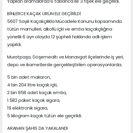
Yapılan aramalarda 6 tabanca ile 3 fişek ele geçirildi.
BİNLERCE KAÇAK ÜRÜN ELE GEÇİRİLDİ
5607 Sayılı Kaçakçılıkla Mücadele Kanunu kapsamında
tütün mamulleri, alkollü içki ve emtia kaçakçılığına
yönelik 6 ayrı olayda 12 şüpheli hakkında adli işlem
yapıldı.
Muratpaşa, Döşemealtı ve Manavgat ilçelerinde iş yeri,
depo ve ikametlerde gerçekleştirilen operasyonlarda;
5 bin adet makaron,
4 bin 204 litre kaçak içki,
2 bin 858 adet kaçak emtia,
1.582 paket kaçak sigara,
19 elektronik sigara,
5 kilogram kaçak tütün ele geçirildi.
ARANAN ŞAHIS DA YAKALANDI