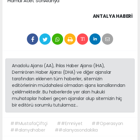
Hamdi Acet SonAlanya
ANTALYA HABERİ
Anadolu Ajansı (AA), İhlas Haber Ajansı (İHA),
Demirören Haber Ajansı (DHA) ve diğer ajanslar
tarafından eklenen tüm haberler, sitemizin
editörlerinin müdahalesi olmadan ajans kanallarından
çekilmektedir. Bu haberlerde yer alan hukuki
muhataplar haberi geçen ajanslar olup sitemizin hiç
bir editörü sorumlu tutulamaz...
##MustafaÇiftçi
##Emniyet
##Operasyon
##alanyahaber
##alanyasondakika