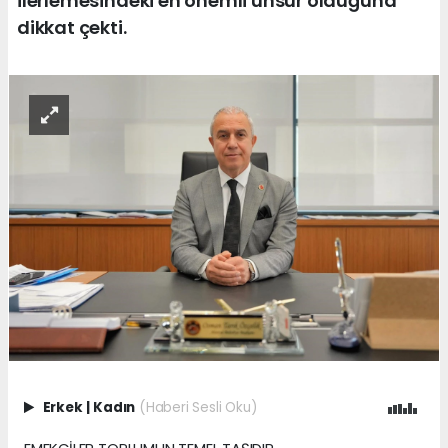
ilerlemesindeki en önemli unsur olduğuna
dikkat çekti.
Erkek
|
Kadın
(Haberi Sesli Oku)