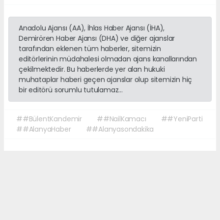
Anadolu Ajansı (AA), İhlas Haber Ajansı (İHA),
Demirören Haber Ajansı (DHA) ve diğer ajanslar
tarafından eklenen tüm haberler, sitemizin
editörlerinin müdahalesi olmadan ajans kanallarından
çekilmektedir. Bu haberlerde yer alan hukuki
muhataplar haberi geçen ajanslar olup sitemizin hiç
bir editörü sorumlu tutulamaz...
##BülentKandemir
##NailKamacı
##YeniParti
##AlanyaHaber
##Alanyasondakika
Okuyucu Yorumları
(0)
Gönder