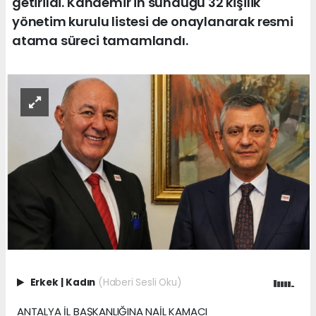
getirildi. Kandemir'in sunduğu 32 kişilik
yönetim kurulu listesi de onaylanarak resmi
atama süreci tamamlandı.
Erkek
|
Kadın
(Haberi Sesli Oku)
ANTALYA İL BAŞKANLIĞINA NAİL KAMACI