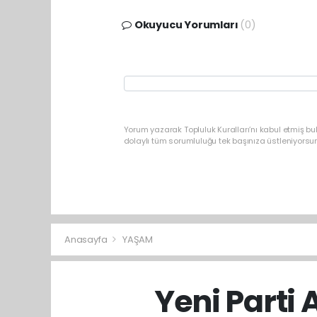
Okuyucu Yorumları
(0)
Yorum yazarak Topluluk Kuralları’nı kabul etmiş b
dolaylı tüm sorumluluğu tek başınıza üstleniyorsu
Anasayfa
YAŞAM
Yeni Parti