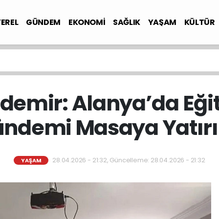
YEREL
GÜNDEM
EKONOMİ
SAĞLIK
YAŞAM
KÜLTÜR
demir: Alanya’da Eği
ndemi Masaya Yatırı
28.04.2026 - 21:32, Güncelleme: 28.04.2026 - 21:32
YAŞAM