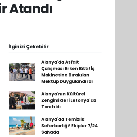
r Atandı
İlginizi Çekebilir
Alanya'da Asfalt
Çalışması Erken Bitti! İş
Makinesine Bırakılan
Mektup Duygulandırdı
Alanya'nın Kültürel
Zenginlikleri Letonya'da
Tanıtıldı
Alanya'da Temizlik
Seferberliği! Ekipler 7/24
Sahada