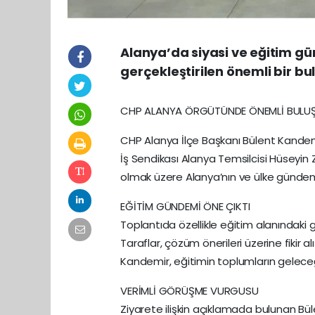
Alanya’da siyasi ve eğitim gü
gerçekleştirilen önemli bir bu
CHP ALANYA ÖRGÜTÜNDE ÖNEMLİ BULU
CHP Alanya İlçe Başkanı Bülent Kandemi
İş Sendikası Alanya Temsilcisi Hüseyin 
olmak üzere Alanya’nın ve ülke gündemin
EĞİTİM GÜNDEMİ ÖNE ÇIKTI
Toplantıda özellikle eğitim alanındaki 
Taraflar, çözüm önerileri üzerine fikir
Kandemir, eğitimin toplumların geleceğ
VERİMLİ GÖRÜŞME VURGUSU
Ziyarete ilişkin açıklamada bulunan Bü