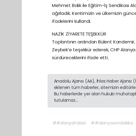
Mehmet Balık ile Eğitim-İş Sendikası Al
ağırladık. Kentimizin ve ülkemizin günce
ifadelerini kullandı.
NAZİK ZİYARETE TEŞEKKÜR
Toplantının ardından Bülent Kandemir, 
Zeybek’e teşekkür ederek, CHP Alanya ö
sürdüreceklerini ifade etti.
Anadolu Ajansı (AA), İhlas Haber Ajansı 
eklenen tüm haberler, sitemizin editörl
Bu haberlerde yer alan hukuki muhatapla
tutulamaz...
##alanyahaber
##alanyasondakika