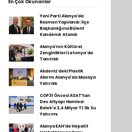
En Çok Okunanlar
Yeni Parti Alanya'da
Resmen Yapılandı: İlçe
Başkanlığına Bülent
Kandemir Atandı
Alanya'nın Kültürel
Zenginlikleri Letonya'da
Tanıtıldı
Akdeniz'deki Plastik
Alarmı Alanya'da Masaya
Yatırıldı
COP31 Öncesi ASAT’tan
Dev Altyapı Hamlesi:
Belek’e 2,4 Milyar TL’lik Su
Yatırımı
Alanya EAH’de Hepatit