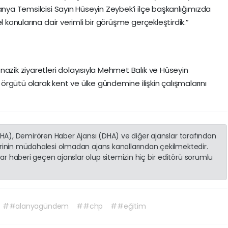
anya Temsilcisi Sayın Hüseyin Zeybek’i ilçe başkanlığımızda
l konularına dair verimli bir görüşme gerçekleştirdik.”
nazik ziyaretleri dolayısıyla Mehmet Balık ve Hüseyin
rgütü olarak kent ve ülke gündemine ilişkin çalışmalarını
(İHA), Demirören Haber Ajansı (DHA) ve diğer ajanslar tarafından
erinin müdahalesi olmadan ajans kanallarından çekilmektedir.
r haberi geçen ajanslar olup sitemizin hiç bir editörü sorumlu
##alanyagündem
##chp
##eğitim