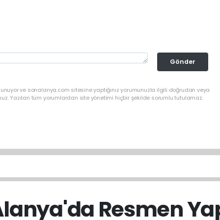
Gönder
ulunuyor ve sonalanya.com sitesine yaptığınız yorumunuzla ilgili doğrudan veya
nuz. Yazılan tüm yorumlardan site yönetimi hiçbir şekilde sorumlu tutulamaz.
 Alanya'da Resmen Yapı