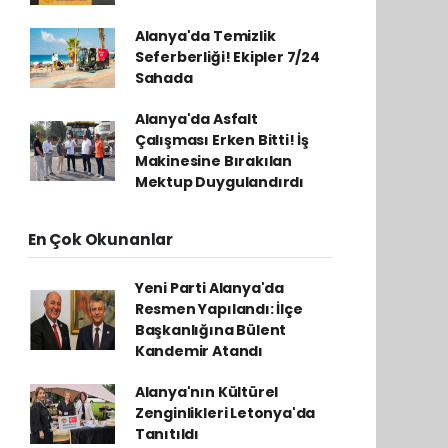
Alanya'da Temizlik
Seferberliği! Ekipler 7/24
Sahada
Alanya'da Asfalt
Çalışması Erken Bitti! İş
Makinesine Bırakılan
Mektup Duygulandırdı
En Çok Okunanlar
Yeni Parti Alanya'da
Resmen Yapılandı: İlçe
Başkanlığına Bülent
Kandemir Atandı
Alanya'nın Kültürel
Zenginlikleri Letonya'da
Tanıtıldı