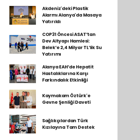
Akdeniz'deki Plastik
Alarmı Alanya'da Masaya
Yatırıldı
COP31 Öncesi ASAT’tan
Dev Altyapı Hamlesi:
Belek’e 2,4 Milyar TL’lik Su
Yatırımı
Alanya EAH’de Hepatit
Hastalıklarına Karşı
Farkındalık Etkinliği
Kaymakam Öztürk'e
Gevne Şenliği Daveti
Sağlıkçılardan Türk
Kızılayına Tam Destek