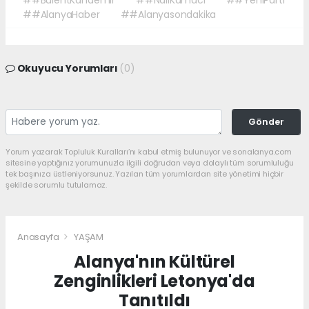
##AlanyaHaber
##Alanyasondakika
Okuyucu Yorumları
(0)
Gönder
Yorum yazarak Topluluk Kuralları’nı kabul etmiş bulunuyor ve sonalanya.com
sitesine yaptığınız yorumunuzla ilgili doğrudan veya dolaylı tüm sorumluluğu
tek başınıza üstleniyorsunuz. Yazılan tüm yorumlardan site yönetimi hiçbir
şekilde sorumlu tutulamaz.
Anasayfa
YAŞAM
Alanya'nın Kültürel
Zenginlikleri Letonya'da
Tanıtıldı