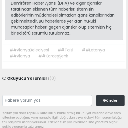
Demirören Haber Ajansı (DHA) ve diğer ajanslar
tarafından eklenen tüm haberler, sitemizin
editörlerinin müdahalesi olmadan ajans kanallarından
çekilmektedir. Bu haberlerde yer alan hukuki
muhataplar haberi geçen ajanslar olup sitemizin hiç
bir editörü sorumlu tutulamaz...
##AlanyaBelediyesi
##Talsi
##Letonya
##Alanya
##KardeşŞehir
Okuyucu Yorumları
(0)
Gönder
Yorum yazarak Topluluk Kuralları’nı kabul etmiş bulunuyor ve sonalanya.com
sitesine yaptığınız yorumunuzla ilgili doğrudan veya dolaylı tüm sorumluluğu
tek başınıza üstleniyorsunuz. Yazılan tüm yorumlardan site yönetimi hiçbir
şekilde sorumlu tutulamaz.