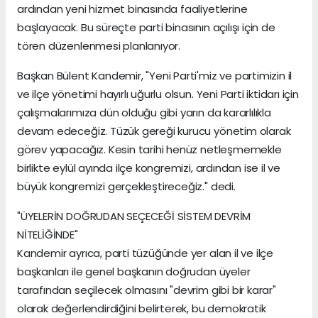
ardından yeni hizmet binasında faaliyetlerine
başlayacak. Bu süreçte parti binasının açılışı için de
tören düzenlenmesi planlanıyor.
Başkan Bülent Kandemir, "Yeni Parti'miz ve partimizin il
ve ilçe yönetimi hayırlı uğurlu olsun. Yeni Parti iktidarı için
çalışmalarımıza dün olduğu gibi yarın da kararlılıkla
devam edeceğiz. Tüzük gereği kurucu yönetim olarak
görev yapacağız. Kesin tarihi henüz netleşmemekle
birlikte eylül ayında ilçe kongremizi, ardından ise il ve
büyük kongremizi gerçekleştireceğiz." dedi.
"ÜYELERİN DOĞRUDAN SEÇECEĞİ SİSTEM DEVRİM
NİTELİĞİNDE"
Kandemir ayrıca, parti tüzüğünde yer alan il ve ilçe
başkanları ile genel başkanın doğrudan üyeler
tarafından seçilecek olmasını "devrim gibi bir karar"
olarak değerlendirdiğini belirterek, bu demokratik