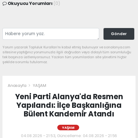
Okuyucu Yorumları
(0)
Gönder
Yorum yazarak Topluluk Kuralları’nı kabul etmiş bulunuyor ve sonalanya.com
sitesine yaptığınız yorumunuzla ilgili doğrudan veya dolaylı tüm sorumluluğu
tek başınıza üstleniyorsunuz. Yazılan tüm yorumlardan site yönetimi hiçbir
şekilde sorumlu tutulamaz.
Anasayfa
YAŞAM
Yeni Parti Alanya'da Resmen
Yapılandı: İlçe Başkanlığına
Bülent Kandemir Atandı
YAŞAM
04.08.2026 - 21:53, Güncelleme: 04.08.2026 - 21:56