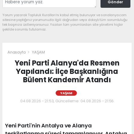
Gönder
Yorum yazarak Topluluk Kuralları’nı kabul etmiş bulunuyor ve sonalanya.com
sitesine yaptığınız yorumunuzla ilgili doğrudan veya dolaylı tüm sorumluluğu
tek başınıza üstleniyorsunuz. Yazılan tüm yorumlardan site yönetimi hiçbir
şekilde sorumlu tutulamaz.
Anasayfa
YAŞAM
Yeni Parti Alanya'da Resmen
Yapılandı: İlçe Başkanlığına
Bülent Kandemir Atandı
YAŞAM
04.08.2026 - 21:53, Güncelleme: 04.08.2026 - 21:56
Yeni Parti'nin Antalya ve Alanya
teşkilatlanma süreci tamamlanıyor. Antalya