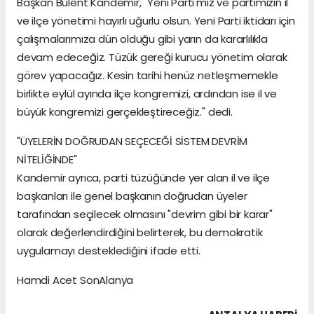
Başkan Bülent Kandemir, "Yeni Parti'miz ve partimizin il
ve ilçe yönetimi hayırlı uğurlu olsun. Yeni Parti iktidarı için
çalışmalarımıza dün olduğu gibi yarın da kararlılıkla
devam edeceğiz. Tüzük gereği kurucu yönetim olarak
görev yapacağız. Kesin tarihi henüz netleşmemekle
birlikte eylül ayında ilçe kongremizi, ardından ise il ve
büyük kongremizi gerçekleştireceğiz." dedi.
"ÜYELERİN DOĞRUDAN SEÇECEĞİ SİSTEM DEVRİM
NİTELİĞİNDE"
Kandemir ayrıca, parti tüzüğünde yer alan il ve ilçe
başkanları ile genel başkanın doğrudan üyeler
tarafından seçilecek olmasını "devrim gibi bir karar"
olarak değerlendirdiğini belirterek, bu demokratik
uygulamayı desteklediğini ifade etti.
Hamdi Acet SonAlanya