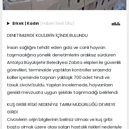
Erkek
|
Kadın
(Haberi Sesli Oku)
DENETİMLERDE KOLİLERİN İÇİNDE BULUNDU
İnsan sağlığını tehdit eden gıda ve canlı hayvan
taşımacılığına yönelik denetimlerini aralıksız sürdüren
Antalya Büyükşehir Belediyesi Zabıta ekipleri ile güvenlik
görevlileri, terminalde yaptıkları kontroller sırasında
koliler içerisinde taşınan yaklaşık 700 adet hindi ve
tavuk civcivi buldu. Yapılan incelemede, hayvanların
gerekli mevzuata uygun şekilde taşınmadığı belirlendi.
KUŞ GRİBİ RİSKİ NEDENİYLE TARIM MÜDÜRLÜĞÜ DEVREYE
GİRDİ
Civcivlerin orijin bilgilerinin belirsiz olması ve kuş gribi
başta olmak üzere olası salgın hastalık riskleri nedeniyle