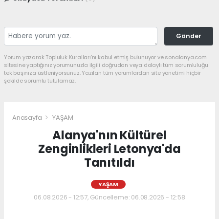
Gönder
Yorum yazarak Topluluk Kuralları’nı kabul etmiş bulunuyor ve sonalanya.com
sitesine yaptığınız yorumunuzla ilgili doğrudan veya dolaylı tüm sorumluluğu
tek başınıza üstleniyorsunuz. Yazılan tüm yorumlardan site yönetimi hiçbir
şekilde sorumlu tutulamaz.
Anasayfa
YAŞAM
Alanya'nın Kültürel
Zenginlikleri Letonya'da
Tanıtıldı
YAŞAM
06.08.2026 - 12:57, Güncelleme: 06.08.2026 - 12:58