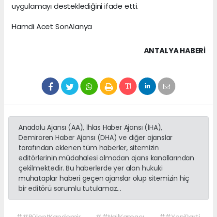
uygulamayı desteklediğini ifade etti.
Hamdi Acet SonAlanya
ANTALYA HABERİ
Anadolu Ajansı (AA), İhlas Haber Ajansı (İHA),
Demirören Haber Ajansı (DHA) ve diğer ajanslar
tarafından eklenen tüm haberler, sitemizin
editörlerinin müdahalesi olmadan ajans kanallarından
çekilmektedir. Bu haberlerde yer alan hukuki
muhataplar haberi geçen ajanslar olup sitemizin hiç
bir editörü sorumlu tutulamaz...
##BülentKandemir
##NailKamacı
##YeniParti