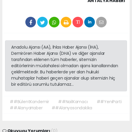
ANTALYA HABERİ
Anadolu Ajansı (AA), İhlas Haber Ajansı (İHA),
Demirören Haber Ajansı (DHA) ve diğer ajanslar
tarafından eklenen tüm haberler, sitemizin
editörlerinin müdahalesi olmadan ajans kanallarından
çekilmektedir. Bu haberlerde yer alan hukuki
muhataplar haberi geçen ajanslar olup sitemizin hiç
bir editörü sorumlu tutulamaz...
##BülentKandemir
##NailKamacı
##YeniParti
##AlanyaHaber
##Alanyasondakika
Okuyucu Yorumları
(0)