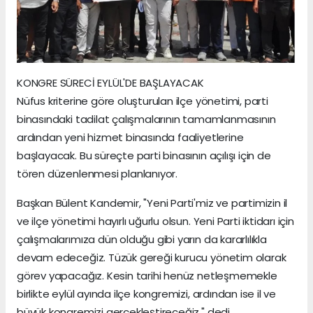
KONGRE SÜRECİ EYLÜL'DE BAŞLAYACAK
Nüfus kriterine göre oluşturulan ilçe yönetimi, parti
binasındaki tadilat çalışmalarının tamamlanmasının
ardından yeni hizmet binasında faaliyetlerine
başlayacak. Bu süreçte parti binasının açılışı için de
tören düzenlenmesi planlanıyor.
Başkan Bülent Kandemir, "Yeni Parti'miz ve partimizin il
ve ilçe yönetimi hayırlı uğurlu olsun. Yeni Parti iktidarı için
çalışmalarımıza dün olduğu gibi yarın da kararlılıkla
devam edeceğiz. Tüzük gereği kurucu yönetim olarak
görev yapacağız. Kesin tarihi henüz netleşmemekle
birlikte eylül ayında ilçe kongremizi, ardından ise il ve
büyük kongremizi gerçekleştireceğiz." dedi.