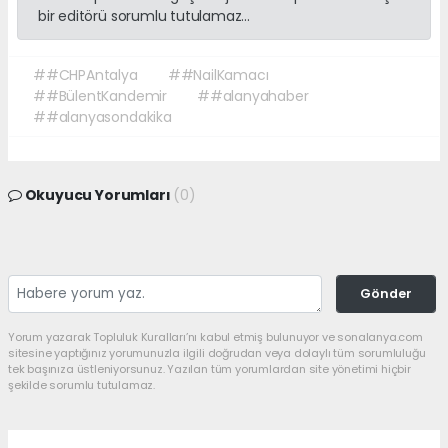
bir editörü sorumlu tutulamaz...
##CHPAntalya
##NailKamacı
##BülentKandemir
##alanyahaber
##alanyasondakika
Okuyucu Yorumları
(0)
Gönder
Yorum yazarak Topluluk Kuralları’nı kabul etmiş bulunuyor ve sonalanya.com
sitesine yaptığınız yorumunuzla ilgili doğrudan veya dolaylı tüm sorumluluğu
tek başınıza üstleniyorsunuz. Yazılan tüm yorumlardan site yönetimi hiçbir
şekilde sorumlu tutulamaz.