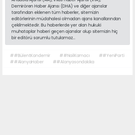
Demirören Haber Ajansı (DHA) ve diğer ajanslar
tarafından eklenen tüm haberler, sitemizin
editörlerinin müdahalesi olmadan ajans kanallarından
çekilmektedir. Bu haberlerde yer alan hukuki
muhataplar haberi geçen ajanslar olup sitemizin hiç
bir editörü sorumlu tutulamaz...
##BülentKandemir
##NailKamacı
##YeniParti
##AlanyaHaber
##Alanyasondakika
Okuyucu Yorumları
(0)
Gönder
Yorum yazarak Topluluk Kuralları’nı kabul etmiş bulunuyor ve sonalanya.com
sitesine yaptığınız yorumunuzla ilgili doğrudan veya dolaylı tüm sorumluluğu
tek başınıza üstleniyorsunuz. Yazılan tüm yorumlardan site yönetimi hiçbir