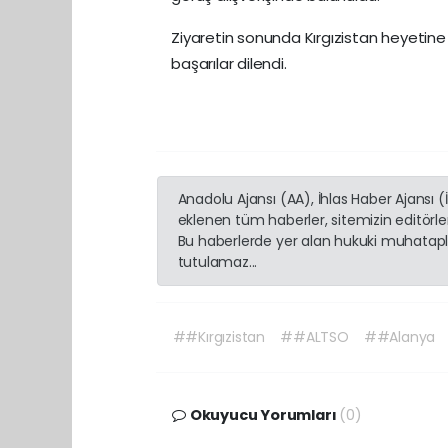
Ziyaretin sonunda Kırgızistan heyetine 
başarılar dilendi.
Anadolu Ajansı (AA), İhlas Haber Ajansı 
eklenen tüm haberler, sitemizin editörl
Bu haberlerde yer alan hukuki muhatapla
tutulamaz...
##Kırgızistan
##ALTSO
##Alanya
Okuyucu Yorumları
(0)