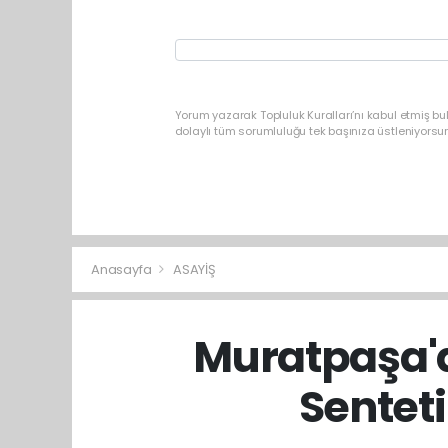
Yorum yazarak Topluluk Kuralları’nı kabul etmiş b
dolaylı tüm sorumluluğu tek başınıza üstleniyorsu
Anasayfa
ASAYİŞ
Muratpaşa'd
Senteti