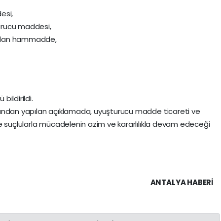
esi,
urucu maddesi,
anılan hammadde,
bildirildi.
fından yapılan açıklamada, uyuşturucu madde ticareti ve
e suçlularla mücadelenin azim ve kararlılıkla devam edeceği
ANTALYA HABERİ