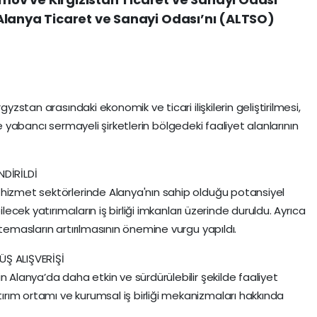
Alanya Ticaret ve Sanayi Odası’nı (ALTSO)
gyzstan arasındaki ekonomik ve ticari ilişkilerin geliştirilmesi,
sı ve yabancı sermayeli şirketlerin bölgedeki faaliyet alanlarının
NDİRİLDİ
 hizmet sektörlerinde Alanya'nın sahip olduğu potansiyel
lecek yatırımcıların iş birliği imkanları üzerinde duruldu. Ayrıca
 temasların artırılmasının önemine vurgu yapıldı.
ÜŞ ALIŞVERİŞİ
n Alanya’da daha etkin ve sürdürülebilir şekilde faaliyet
rım ortamı ve kurumsal iş birliği mekanizmaları hakkında