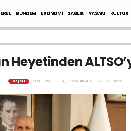
YEREL
GÜNDEM
EKONOMİ
SAĞLIK
YAŞAM
KÜLTÜR
an Heyetinden ALTSO’
23.06.2026 - 18:09, Güncelleme: 23.06.2026 - 18:09
YAŞAM