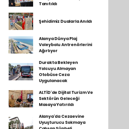
Tanıtıldı
Şehidimiz Dualarla Anıldı
Alanya Dünya Plaj
Voleybolu Antrenörlerini
Ağırlıyor
Durakta Bekleyen
Yolcuyu Almayan
Otobüse Ceza
Uygulanacak
ALTİD'de Dijital Turizm Ve
Sektörün Geleceği
Masaya Yatırıldı
Alanya'da Cezaevine
Uyuşturucu Sokmaya
Çalışan Şüpheli