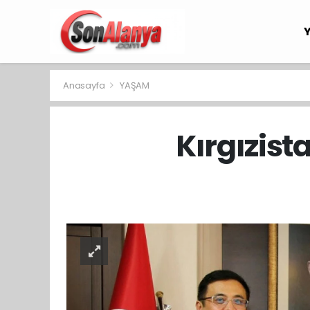
Anasayfa
YAŞAM
Kırgızist