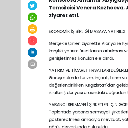
Temsilcisi Venera Kozhoeva, 
ziyaret etti.
EKONOMİK İŞ BİRLİĞİ MASAYA YATIRILDI
Gerçekleştirilen ziyarette Alanya ile Kyr
karşılıklı yatırım fırsatlarının artırılma
genişletilmesi konuları ele alındı.
YATIRIM VE TİCARET FIRSATLARI DEĞERLE
Görüşmelerde turizm, inşaat, tarım ve
değerlendirilirken, Kırgızistan'dan gelebi
iki ülke iş dünyası arasındaki doğrudan
YABANCI SERMAYELİ ŞİRKETLER İÇİN GÖR
Toplantıda yabancı sermayeli şirketleri
gösterebilmesi amacıyla mevzuat, yatı
görüş alışverişinde bulunuldu.