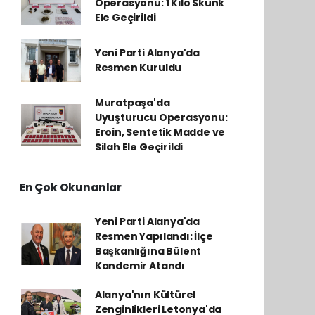
Operasyonu: 1 Kilo Skunk
Ele Geçirildi
Yeni Parti Alanya'da
Resmen Kuruldu
Muratpaşa'da
Uyuşturucu Operasyonu:
Eroin, Sentetik Madde ve
Silah Ele Geçirildi
En Çok Okunanlar
Yeni Parti Alanya'da
Resmen Yapılandı: İlçe
Başkanlığına Bülent
Kandemir Atandı
Alanya'nın Kültürel
Zenginlikleri Letonya'da