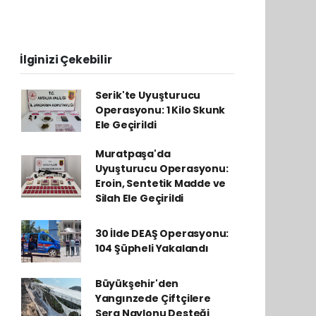
İlginizi Çekebilir
Serik'te Uyuşturucu
Operasyonu: 1 Kilo Skunk
Ele Geçirildi
Muratpaşa'da
Uyuşturucu Operasyonu:
Eroin, Sentetik Madde ve
Silah Ele Geçirildi
30 İlde DEAŞ Operasyonu:
104 Şüpheli Yakalandı
Büyükşehir'den
Yangınzede Çiftçilere
Sera Naylonu Desteği