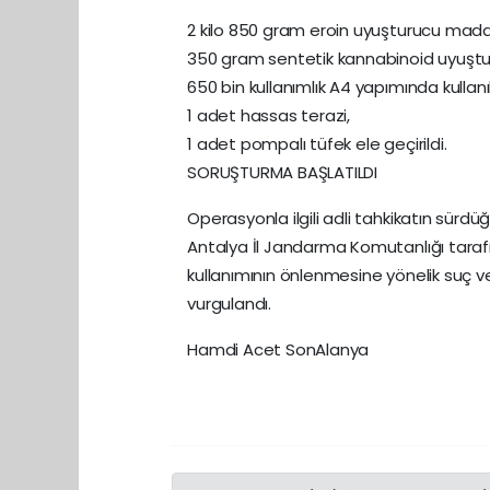
2 kilo 850 gram eroin uyuşturucu madd
350 gram sentetik kannabinoid uyuşt
650 bin kullanımlık A4 yapımında kull
1 adet hassas terazi,
1 adet pompalı tüfek ele geçirildi.
SORUŞTURMA BAŞLATILDI
Operasyonla ilgili adli tahkikatın sürdüğü 
Antalya İl Jandarma Komutanlığı tara
kullanımının önlenmesine yönelik suç v
vurgulandı.
Hamdi Acet SonAlanya