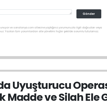
Gönder
ulunuyor ve sonalanya.com sitesine yaptığınız yorumunuzla ilgili doğrudan veya
nuz. Yazılan tüm yorumlardan site yönetimi hiçbir şekilde sorumlu tutulamaz.
a Uyuşturucu Operas
k Madde ve Silah Ele G