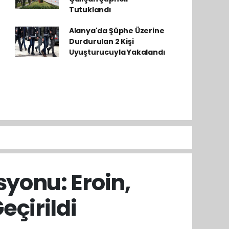
Tutuklandı
Alanya'da Şüphe Üzerine
Durdurulan 2 Kişi
Uyuşturucuyla Yakalandı
yonu: Eroin,
eçirildi