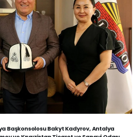
lya Başkonsolosu Bakyt Kadyrov, Antalya
v ve Kırgızistan Ticaret ve Sanayi Odası