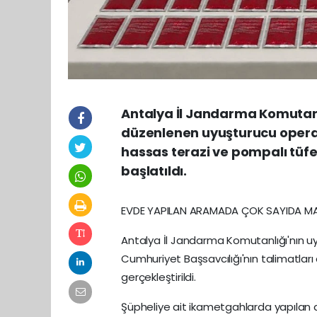
Antalya İl Jandarma Komutanl
düzenlenen uyuşturucu oper
hassas terazi ve pompalı tüfek 
başlatıldı.
EVDE YAPILAN ARAMADA ÇOK SAYIDA M
Antalya İl Jandarma Komutanlığı'nın u
Cumhuriyet Başsavcılığı'nın talimatla
gerçekleştirildi.
Şüpheliye ait ikametgahlarda yapılan