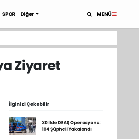
MENÜ
SPOR
Diğer
ya Ziyaret
İlginizi Çekebilir
30 İlde DEAŞ Operasyonu:
104 Şüpheli Yakalandı