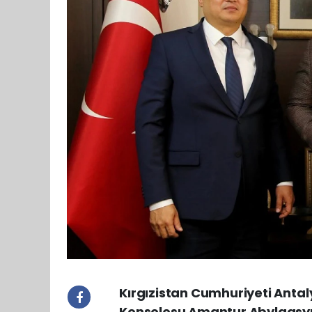
Kırgızistan Cumhuriyeti Anta
Konsolosu Amantur Abylgasymo