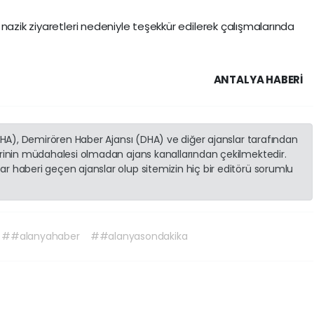
nazik ziyaretleri nedeniyle teşekkür edilerek çalışmalarında
ANTALYA HABERİ
(İHA), Demirören Haber Ajansı (DHA) ve diğer ajanslar tarafından
erinin müdahalesi olmadan ajans kanallarından çekilmektedir.
r haberi geçen ajanslar olup sitemizin hiç bir editörü sorumlu
##alanyahaber
##alanyasondakika