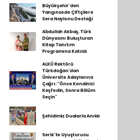
Büyükşehir'den
Yangınzede Çiftçilere
Sera Naylonu Desteği
Abdullah Akbaş, Türk
Dünyasını Buluşturan
Kitap Tanıtım
Programına Katıldı
ALKÜ Rektörü
Türkdoğan'dan
Üniversite Adaylarına
Çağrı: "Önce Kendinizi
Keşfedin, Sonra Bölüm
Seçin"
Şehidimiz Dualarla Anıldı
Serik'te Uyuşturucu