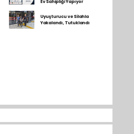
Ev Sahipliği Yapıyor
Uyuşturucu ve Silahla
Yakalandı, Tutuklandı