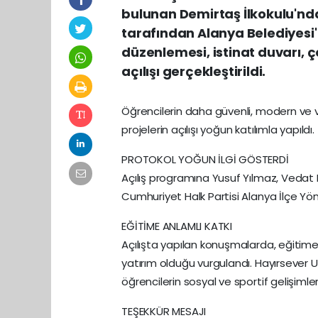
bulunan Demirtaş İlkokulu'nda,
tarafından Alanya Belediyesi'
düzenlemesi, istinat duvarı, ço
açılışı gerçekleştirildi.
Öğrencilerin daha güvenli, modern ve 
projelerin açılışı yoğun katılımla yapıldı.
PROTOKOL YOĞUN İLGİ GÖSTERDİ
Açılış programına Yusuf Yılmaz, Vedat E
Cumhuriyet Halk Partisi Alanya İlçe Yönet
EĞİTİME ANLAMLI KATKI
Açılışta yapılan konuşmalarda, eğitime 
yatırım olduğu vurgulandı. Hayırsever Uz
öğrencilerin sosyal ve sportif gelişimle
TEŞEKKÜR MESAJI