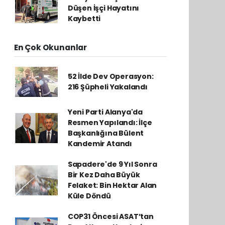
Düşen İşçi Hayatını
Kaybetti
En Çok Okunanlar
52 İlde Dev Operasyon:
216 Şüpheli Yakalandı
Yeni Parti Alanya'da
Resmen Yapılandı: İlçe
Başkanlığına Bülent
Kandemir Atandı
Sapadere'de 9 Yıl Sonra
Bir Kez Daha Büyük
Felaket: Bin Hektar Alan
Küle Döndü
COP31 Öncesi ASAT’tan