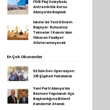
FIVB Plaj Voleybolu
Antrenörlük Kursu
Alanya’da Başladı
İskele'de Yeni Dönem
Başlıyor: Ruhsatsız
Tekneler 1 Kasım'dan
İtibaren Faaliyet
Gösteremeyecek
En Çok Okunanlar
52 İlde Dev Operasyon:
216 Şüpheli Yakalandı
Yeni Parti Alanya'da
Resmen Yapılandı: İlçe
Başkanlığına Bülent
Kandemir Atandı