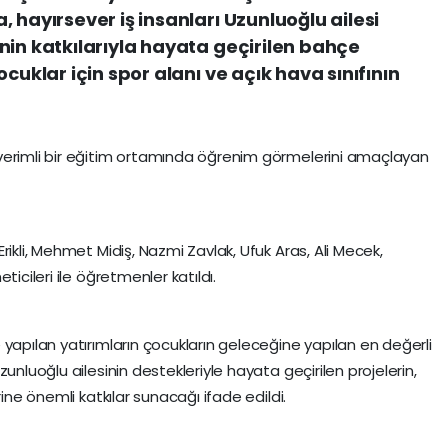
 hayırsever iş insanları Uzunluoğlu ailesi
nin katkılarıyla hayata geçirilen bahçe
cuklar için spor alanı ve açık hava sınıfının
verimli bir eğitim ortamında öğrenim görmelerini amaçlayan
rikli, Mehmet Midiş, Nazmi Zavlak, Ufuk Aras, Ali Mecek,
icileri ile öğretmenler katıldı.
yapılan yatırımların çocukların geleceğine yapılan en değerli
unluoğlu ailesinin destekleriyle hayata geçirilen projelerin,
rine önemli katkılar sunacağı ifade edildi.