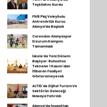
Teşkilatını Kurdu
FIVB Plaj Voleybolu
Antrenörlük Kursu
Alanya’da Başladı
Corendon Alanyaspor
Erzurum Kampını
Tamamladı
İskele'de Yeni Dönem
Başlıyor: Ruhsatsız
Tekneler 1 Kasım'dan
İtibaren Faaliyet
Gösteremeyecek
ALTİD'de Dijital Turizm Ve
Sektörün Geleceği
Masaya Yatırıldı
Alanya'da İnşaattan