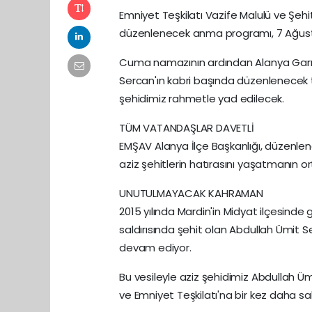
Emniyet Teşkilatı Vazife Malulü ve Şehit
düzenlenecek anma programı, 7 Ağust
Cuma namazının ardından Alanya Garniz
Sercan'ın kabri başında düzenlenecek t
şehidimiz rahmetle yad edilecek.
TÜM VATANDAŞLAR DAVETLİ
EMŞAV Alanya İlçe Başkanlığı, düzenl
aziz şehitlerin hatırasını yaşatmanın o
UNUTULMAYACAK KAHRAMAN
2015 yılında Mardin'in Midyat ilçesinde g
saldırısında şehit olan Abdullah Ümit 
devam ediyor.
Bu vesileyle aziz şehidimiz Abdullah Üm
ve Emniyet Teşkilatı'na bir kez daha sab