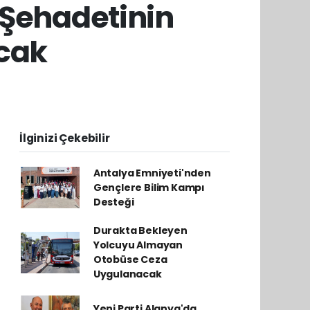
 Şehadetinin
acak
İlginizi Çekebilir
Antalya Emniyeti'nden
Gençlere Bilim Kampı
Desteği
Durakta Bekleyen
Yolcuyu Almayan
Otobüse Ceza
Uygulanacak
Yeni Parti Alanya'da