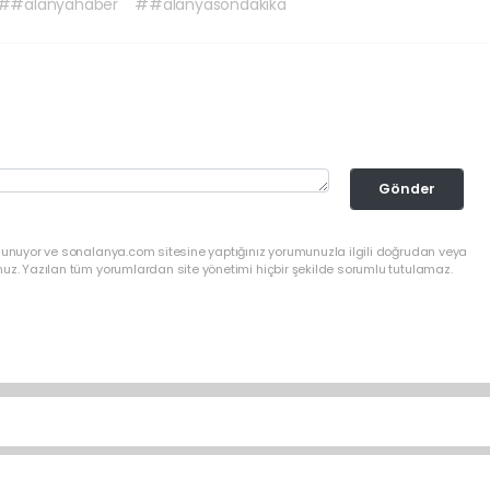
##alanyahaber
##alanyasondakika
Gönder
ulunuyor ve sonalanya.com sitesine yaptığınız yorumunuzla ilgili doğrudan veya
nuz. Yazılan tüm yorumlardan site yönetimi hiçbir şekilde sorumlu tutulamaz.