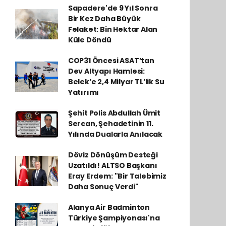
Sapadere'de 9 Yıl Sonra
Bir Kez Daha Büyük
Felaket: Bin Hektar Alan
Küle Döndü
COP31 Öncesi ASAT’tan
Dev Altyapı Hamlesi:
Belek’e 2,4 Milyar TL’lik Su
Yatırımı
Şehit Polis Abdullah Ümit
Sercan, Şehadetinin 11.
Yılında Dualarla Anılacak
Döviz Dönüşüm Desteği
Uzatıldı! ALTSO Başkanı
Eray Erdem: "Bir Talebimiz
Daha Sonuç Verdi"
Alanya Air Badminton
Türkiye Şampiyonası'na