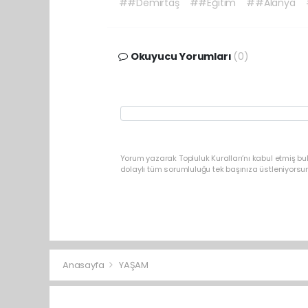
##Demirtaş
##Eğitim
##Alanya
Okuyucu Yorumları
(0)
Yorum yazarak Topluluk Kuralları’nı kabul etmiş b
dolaylı tüm sorumluluğu tek başınıza üstleniyorsu
Anasayfa
YAŞAM