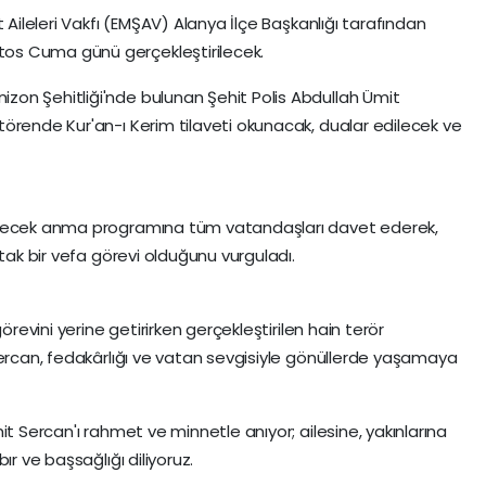
 Aileleri Vakfı (EMŞAV) Alanya İlçe Başkanlığı tarafından
os Cuma günü gerçekleştirilecek.
on Şehitliği'nde bulunan Şehit Polis Abdullah Ümit
örende Kur'an-ı Kerim tilaveti okunacak, dualar edilecek ve
enecek anma programına tüm vatandaşları davet ederek,
rtak bir vefa görevi olduğunu vurguladı.
örevini yerine getirirken gerçekleştirilen hain terör
Sercan, fedakârlığı ve vatan sevgisiyle gönüllerde yaşamaya
it Sercan'ı rahmet ve minnetle anıyor; ailesine, yakınlarına
ır ve başsağlığı diliyoruz.