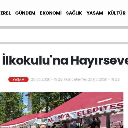
YEREL
GÜNDEM
EKONOMİ
SAĞLIK
YAŞAM
KÜLTÜR
İlkokulu'na Hayırsev
25.06.2026 - 19:28, Güncelleme: 25.06.2026 - 19:28
YAŞAM