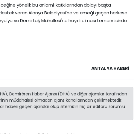
eğine yönelik bu anlamlı katkılarından dolayı başta
 destek veren Alanya Belediyesi'ne ve emeği geçen herkese
anya'ya ve Demirtaş Mahallesi'ne hayırlı olması temennisinde
ANTALYA HABERİ
(İHA), Demirören Haber Ajansı (DHA) ve diğer ajanslar tarafından
erinin müdahalesi olmadan ajans kanallarından çekilmektedir.
r haberi geçen ajanslar olup sitemizin hiç bir editörü sorumlu