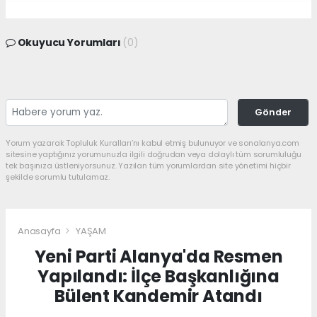
Okuyucu Yorumları
(0)
Gönder
Yorum yazarak Topluluk Kuralları’nı kabul etmiş bulunuyor ve sonalanya.com
sitesine yaptığınız yorumunuzla ilgili doğrudan veya dolaylı tüm sorumluluğu
tek başınıza üstleniyorsunuz. Yazılan tüm yorumlardan site yönetimi hiçbir
şekilde sorumlu tutulamaz.
Anasayfa
YAŞAM
Yeni Parti Alanya'da Resmen
Yapılandı: İlçe Başkanlığına
Bülent Kandemir Atandı