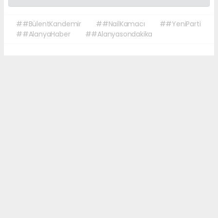
##BülentKandemir
##NailKamacı
##YeniParti
##AlanyaHaber
##Alanyasondakika
Okuyucu Yorumları
(0)
Gönder
Yorum yazarak Topluluk Kuralları’nı kabul etmiş bulunuyor ve sonalanya.com
sitesine yaptığınız yorumunuzla ilgili doğrudan veya dolaylı tüm sorumluluğu
tek başınıza üstleniyorsunuz. Yazılan tüm yorumlardan site yönetimi hiçbir
şekilde sorumlu tutulamaz.
haber paketi
haber scripti
haber yazılımı