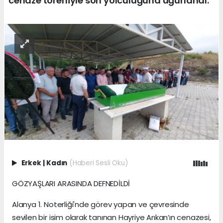
cenaze töreniyle son yolculuğuna uğurlandı.
Erkek
|
Kadın
(Haberi Sesli Oku)
GÖZYAŞLARI ARASINDA DEFNEDİLDİ
Alanya 1. Noterliği'nde görev yapan ve çevresinde
sevilen bir isim olarak tanınan Hayriye Arıkan’ın cenazesi,