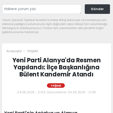
Gönder
Yorum yazarak Topluluk Kuralları’nı kabul etmiş bulunuyor ve sonalanya.com
sitesine yaptığınız yorumunuzla ilgili doğrudan veya dolaylı tüm sorumluluğu
tek başınıza üstleniyorsunuz. Yazılan tüm yorumlardan site yönetimi hiçbir
şekilde sorumlu tutulamaz.
Anasayfa
YAŞAM
Yeni Parti Alanya'da Resmen
Yapılandı: İlçe Başkanlığına
Bülent Kandemir Atandı
YAŞAM
04.08.2026 - 21:53, Güncelleme: 04.08.2026 - 21:56
Yeni Parti'nin Antalya ve Alanya