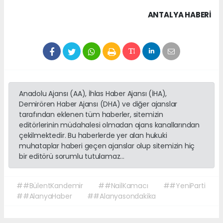
ANTALYA HABERİ
Anadolu Ajansı (AA), İhlas Haber Ajansı (İHA),
Demirören Haber Ajansı (DHA) ve diğer ajanslar
tarafından eklenen tüm haberler, sitemizin
editörlerinin müdahalesi olmadan ajans kanallarından
çekilmektedir. Bu haberlerde yer alan hukuki
muhataplar haberi geçen ajanslar olup sitemizin hiç
bir editörü sorumlu tutulamaz...
##BülentKandemir
##NailKamacı
##YeniParti
##AlanyaHaber
##Alanyasondakika