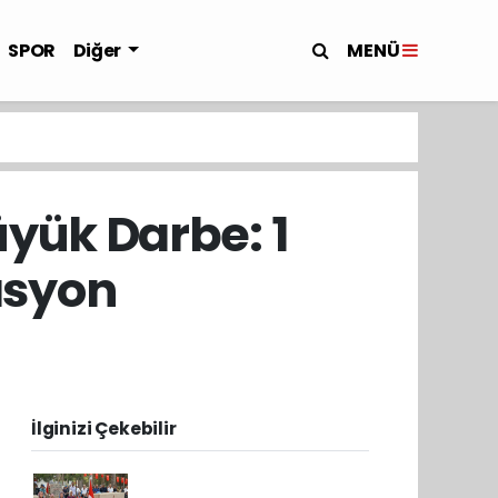
MENÜ
SPOR
Diğer
üyük Darbe: 1
asyon
İlginizi Çekebilir