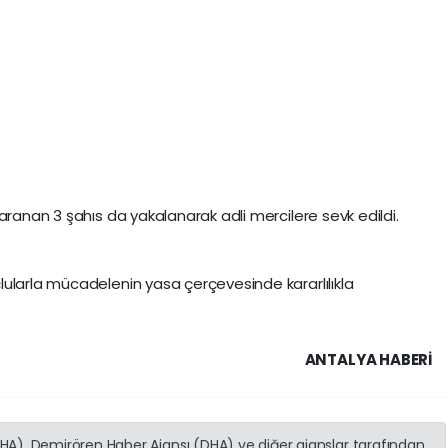
aranan 3 şahıs da yakalanarak adli mercilere sevk edildi.
ularla mücadelenin yasa çerçevesinde kararlılıkla
ANTALYA HABERİ
(İHA), Demirören Haber Ajansı (DHA) ve diğer ajanslar tarafından