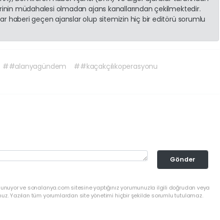
erinin müdahalesi olmadan ajans kanallarından çekilmektedir.
r haberi geçen ajanslar olup sitemizin hiç bir editörü sorumlu
##alanyagündem
##kaçakçılıkoperasyonu
Gönder
ulunuyor ve sonalanya.com sitesine yaptığınız yorumunuzla ilgili doğrudan veya
nuz. Yazılan tüm yorumlardan site yönetimi hiçbir şekilde sorumlu tutulamaz.