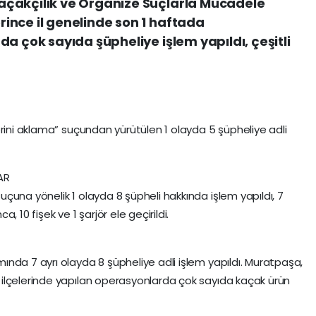
çakçılık ve Organize Suçlarla Mücadele
ince il genelinde son 1 haftada
a çok sayıda şüpheliye işlem yapıldı, çeşitli
erini aklama” suçundan yürütülen 1 olayda 5 şüpheliye adli
AR
çuna yönelik 1 olayda 8 şüpheli hakkında işlem yapıldı, 7
 10 fişek ve 1 şarjör ele geçirildi.
nda 7 ayrı olayda 8 şüpheliye adli işlem yapıldı. Muratpaşa,
ilçelerinde yapılan operasyonlarda çok sayıda kaçak ürün