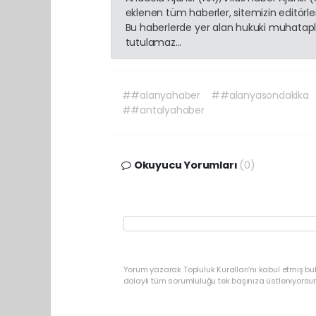
eklenen tüm haberler, sitemizin editörl
Bu haberlerde yer alan hukuki muhatapla
tutulamaz...
##alanyahaber
##alanyasondakika
##antalyahaber
Okuyucu Yorumları
(0)
Yorum yazarak Topluluk Kuralları’nı kabul etmiş b
dolaylı tüm sorumluluğu tek başınıza üstleniyorsu