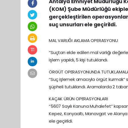
Antalya Emniyet Müdürlüğü Ka
(KOM) Şube Müdürlüğü ekipler
gerçekleştirilen operasyonlard
suç unsurları ele geçirildi.
MAL VARLIĞI AKLAMA OPERASYONU
“Suçtan elde edilen mal varlığı değerl
işlem yapıldı, 5 kişi tutuklandı.
ÖRGÜT OPERASYONUNDA TUTUKLAMAL
“Suç işlemek amacıyla örgüt kurmak” su
şüpheli tutuklandı. Aramalarda 2 tabanca,
KAÇAK ÜRÜN OPERASYONLARI
“5607 Sayılı Kanuna Muhalefet” kapsamı
Kepez, Konyaaltı, Manavgat ve Alanya 
ele geçirildi.