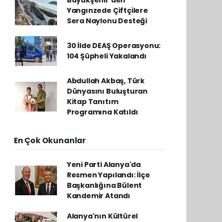
Yangınzede Çiftçilere
Sera Naylonu Desteği
30 İlde DEAŞ Operasyonu:
104 Şüpheli Yakalandı
Abdullah Akbaş, Türk
Dünyasını Buluşturan
Kitap Tanıtım
Programına Katıldı
En Çok Okunanlar
Yeni Parti Alanya'da
Resmen Yapılandı: İlçe
Başkanlığına Bülent
Kandemir Atandı
Alanya'nın Kültürel