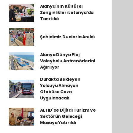
Alanya'nın Kültürel
Zenginlikleri Letonya'da
Tanıtıldı
Şehidimiz Dualarla Anıldı
Alanya Dünya Plaj
Voleybolu Antrenörlerini
Ağırlıyor
Durakta Bekleyen
Yolcuyu Almayan
Otobüse Ceza
Uygulanacak
ALTİD'de Dijital Turizm Ve
Sektörün Geleceği
Masaya Yatırıldı