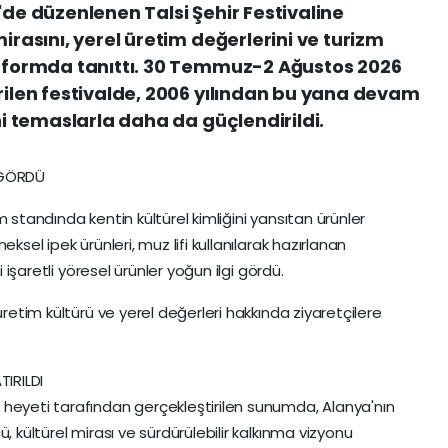
'de düzenlenen Talsi Şehir Festivaline
irasını, yerel üretim değerlerini ve turizm
latformda tanıttı. 30 Temmuz-2 Ağustos 2026
irilen festivalde, 2006 yılından bu yana devam
eni temaslarla daha da güçlendirildi.
 GÖRDÜ
 standında kentin kültürel kimliğini yansıtan ürünler
ksel ipek ürünleri, muz lifi kullanılarak hazırlanan
i işaretli yöresel ürünler yoğun ilgi gördü.
üretim kültürü ve yerel değerleri hakkında ziyaretçilere
IRILDI
 heyeti tarafından gerçekleştirilen sunumda, Alanya'nın
, kültürel mirası ve sürdürülebilir kalkınma vizyonu