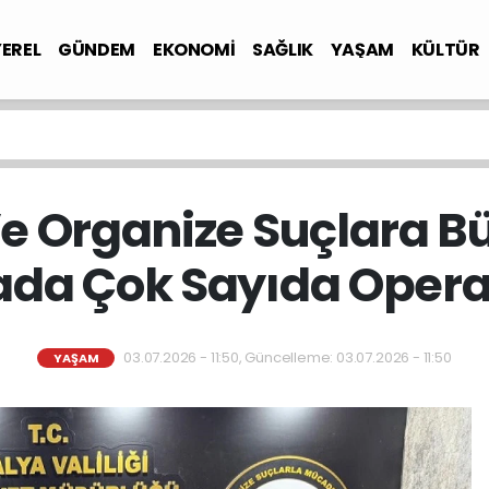
YEREL
GÜNDEM
EKONOMİ
SAĞLIK
YAŞAM
KÜLTÜR
e Organize Suçlara B
ada Çok Sayıda Oper
03.07.2026 - 11:50, Güncelleme: 03.07.2026 - 11:50
YAŞAM