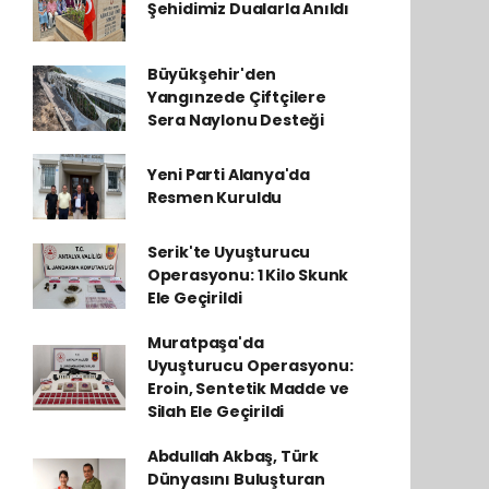
Şehidimiz Dualarla Anıldı
Büyükşehir'den
Yangınzede Çiftçilere
Sera Naylonu Desteği
Yeni Parti Alanya'da
Resmen Kuruldu
Serik'te Uyuşturucu
Operasyonu: 1 Kilo Skunk
Ele Geçirildi
Muratpaşa'da
Uyuşturucu Operasyonu:
Eroin, Sentetik Madde ve
Silah Ele Geçirildi
Abdullah Akbaş, Türk
Dünyasını Buluşturan