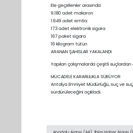
Ele geçirilenler arasında:
9.180 adet makaron
1.649 adet emtia
173 adet elektronik sigara
167 paket sigara
16 kilogram tütün
ARANAN ŞAHISLAR YAKALANDI
Yapılan çalışmalarda çeşitli suçlardan 
MÜCADELE KARARLILIKLA SÜRÜYOR
Antalya Emniyet Müdürlüğü, suç ve suçl
sürdürüleceğini açıkladı.
Anadolu Ajansı (AA), İhlas Haber Ajansı 