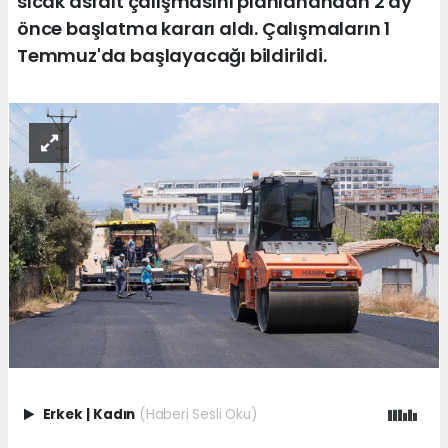
sıcak asfalt çalışmasını planlanandan 2 ay
önce başlatma kararı aldı. Çalışmaların 1
Temmuz'da başlayacağı bildirildi.
Erkek
|
Kadın
(Haberi Sesli Oku)