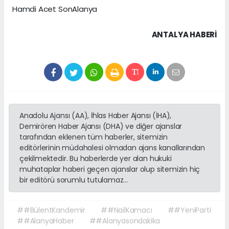
Hamdi Acet SonAlanya
ANTALYA HABERİ
Anadolu Ajansı (AA), İhlas Haber Ajansı (İHA),
Demirören Haber Ajansı (DHA) ve diğer ajanslar
tarafından eklenen tüm haberler, sitemizin
editörlerinin müdahalesi olmadan ajans kanallarından
çekilmektedir. Bu haberlerde yer alan hukuki
muhataplar haberi geçen ajanslar olup sitemizin hiç
bir editörü sorumlu tutulamaz...
##BülentKandemir
##NailKamacı
##YeniParti
##AlanyaHaber
##Alanyasondakika