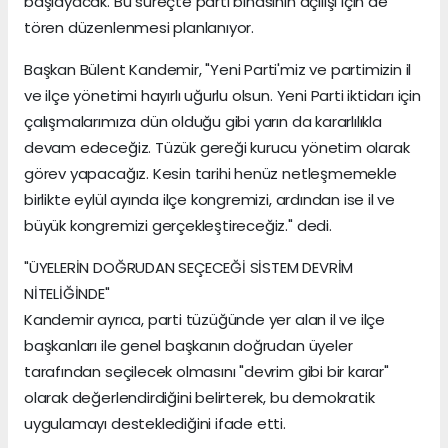
başlayacak. Bu süreçte parti binasının açılışı için de
tören düzenlenmesi planlanıyor.
Başkan Bülent Kandemir, "Yeni Parti'miz ve partimizin il
ve ilçe yönetimi hayırlı uğurlu olsun. Yeni Parti iktidarı için
çalışmalarımıza dün olduğu gibi yarın da kararlılıkla
devam edeceğiz. Tüzük gereği kurucu yönetim olarak
görev yapacağız. Kesin tarihi henüz netleşmemekle
birlikte eylül ayında ilçe kongremizi, ardından ise il ve
büyük kongremizi gerçekleştireceğiz." dedi.
"ÜYELERİN DOĞRUDAN SEÇECEĞİ SİSTEM DEVRİM
NİTELİĞİNDE"
Kandemir ayrıca, parti tüzüğünde yer alan il ve ilçe
başkanları ile genel başkanın doğrudan üyeler
tarafından seçilecek olmasını "devrim gibi bir karar"
olarak değerlendirdiğini belirterek, bu demokratik
uygulamayı desteklediğini ifade etti.