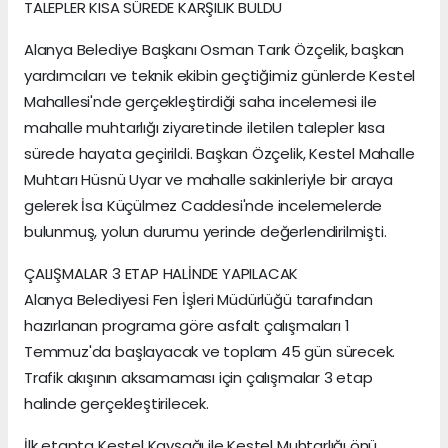
TALEPLER KISA SÜREDE KARŞILIK BULDU
Alanya Belediye Başkanı Osman Tarık Özçelik, başkan
yardımcıları ve teknik ekibin geçtiğimiz günlerde Kestel
Mahallesi'nde gerçekleştirdiği saha incelemesi ile
mahalle muhtarlığı ziyaretinde iletilen talepler kısa
sürede hayata geçirildi. Başkan Özçelik, Kestel Mahalle
Muhtarı Hüsnü Uyar ve mahalle sakinleriyle bir araya
gelerek İsa Küçülmez Caddesi'nde incelemelerde
bulunmuş, yolun durumu yerinde değerlendirilmişti.
ÇALIŞMALAR 3 ETAP HALİNDE YAPILACAK
Alanya Belediyesi Fen İşleri Müdürlüğü tarafından
hazırlanan programa göre asfalt çalışmaları 1
Temmuz'da başlayacak ve toplam 45 gün sürecek.
Trafik akışının aksamaması için çalışmalar 3 etap
halinde gerçekleştirilecek.
İlk etapta Kestel Kavşağı ile Kestel Muhtarlığı önü