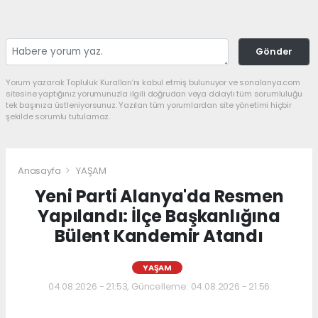
Gönder
Yorum yazarak Topluluk Kuralları’nı kabul etmiş bulunuyor ve sonalanya.com
sitesine yaptığınız yorumunuzla ilgili doğrudan veya dolaylı tüm sorumluluğu
tek başınıza üstleniyorsunuz. Yazılan tüm yorumlardan site yönetimi hiçbir
şekilde sorumlu tutulamaz.
Anasayfa
YAŞAM
Yeni Parti Alanya'da Resmen
Yapılandı: İlçe Başkanlığına
Bülent Kandemir Atandı
YAŞAM
04.08.2026 - 21:53, Güncelleme: 04.08.2026 - 21:56