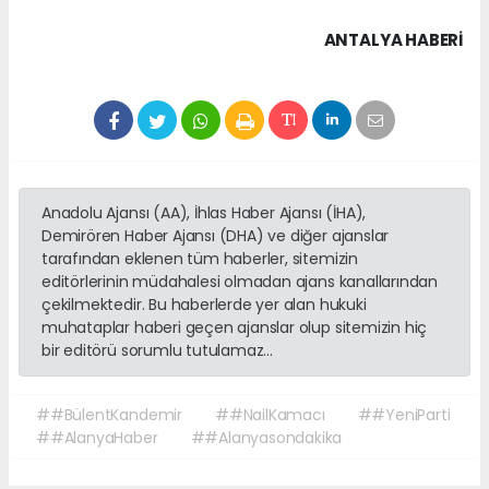
ANTALYA HABERİ
Anadolu Ajansı (AA), İhlas Haber Ajansı (İHA),
Demirören Haber Ajansı (DHA) ve diğer ajanslar
tarafından eklenen tüm haberler, sitemizin
editörlerinin müdahalesi olmadan ajans kanallarından
çekilmektedir. Bu haberlerde yer alan hukuki
muhataplar haberi geçen ajanslar olup sitemizin hiç
bir editörü sorumlu tutulamaz...
##BülentKandemir
##NailKamacı
##YeniParti
##AlanyaHaber
##Alanyasondakika