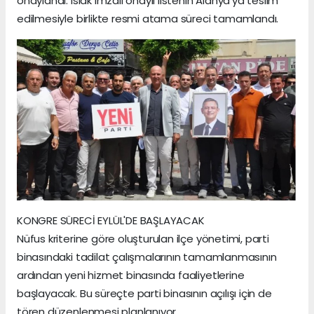
onaylandı. Islak imzalı onaylı listenin Alanya'ya teslim
edilmesiyle birlikte resmi atama süreci tamamlandı.
KONGRE SÜRECİ EYLÜL'DE BAŞLAYACAK
Nüfus kriterine göre oluşturulan ilçe yönetimi, parti
binasındaki tadilat çalışmalarının tamamlanmasının
ardından yeni hizmet binasında faaliyetlerine
başlayacak. Bu süreçte parti binasının açılışı için de
tören düzenlenmesi planlanıyor.