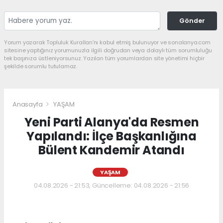
Gönder
Yorum yazarak Topluluk Kuralları’nı kabul etmiş bulunuyor ve sonalanya.com
sitesine yaptığınız yorumunuzla ilgili doğrudan veya dolaylı tüm sorumluluğu
tek başınıza üstleniyorsunuz. Yazılan tüm yorumlardan site yönetimi hiçbir
şekilde sorumlu tutulamaz.
Anasayfa
YAŞAM
Yeni Parti Alanya'da Resmen
Yapılandı: İlçe Başkanlığına
Bülent Kandemir Atandı
YAŞAM
04.08.2026 - 21:53, Güncelleme: 04.08.2026 - 21:56