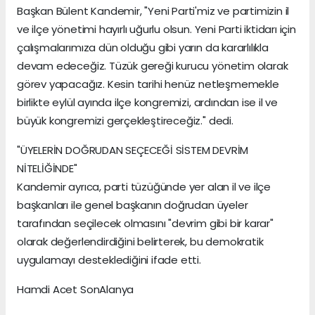
Başkan Bülent Kandemir, "Yeni Parti'miz ve partimizin il
ve ilçe yönetimi hayırlı uğurlu olsun. Yeni Parti iktidarı için
çalışmalarımıza dün olduğu gibi yarın da kararlılıkla
devam edeceğiz. Tüzük gereği kurucu yönetim olarak
görev yapacağız. Kesin tarihi henüz netleşmemekle
birlikte eylül ayında ilçe kongremizi, ardından ise il ve
büyük kongremizi gerçekleştireceğiz." dedi.
"ÜYELERİN DOĞRUDAN SEÇECEĞİ SİSTEM DEVRİM
NİTELİĞİNDE"
Kandemir ayrıca, parti tüzüğünde yer alan il ve ilçe
başkanları ile genel başkanın doğrudan üyeler
tarafından seçilecek olmasını "devrim gibi bir karar"
olarak değerlendirdiğini belirterek, bu demokratik
uygulamayı desteklediğini ifade etti.
Hamdi Acet SonAlanya