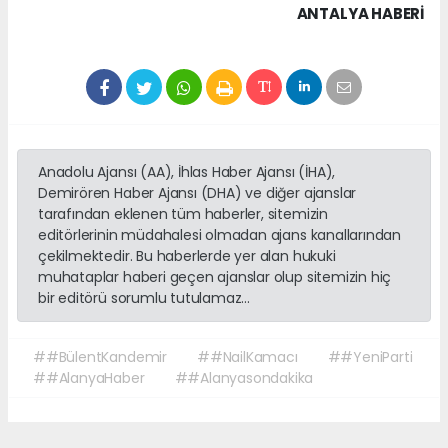
ANTALYA HABERİ
Anadolu Ajansı (AA), İhlas Haber Ajansı (İHA),
Demirören Haber Ajansı (DHA) ve diğer ajanslar
tarafından eklenen tüm haberler, sitemizin
editörlerinin müdahalesi olmadan ajans kanallarından
çekilmektedir. Bu haberlerde yer alan hukuki
muhataplar haberi geçen ajanslar olup sitemizin hiç
bir editörü sorumlu tutulamaz...
##BülentKandemir
##NailKamacı
##YeniParti
##AlanyaHaber
##Alanyasondakika