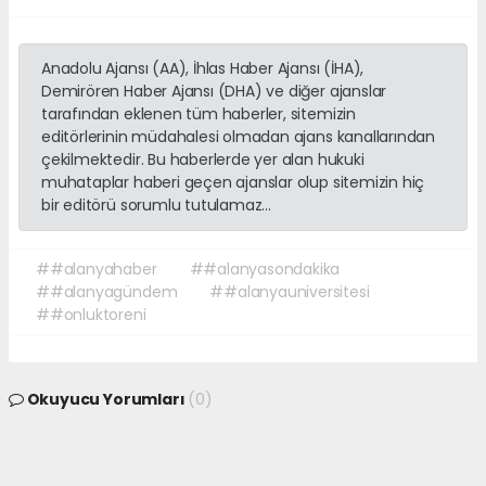
Anadolu Ajansı (AA), İhlas Haber Ajansı (İHA),
Demirören Haber Ajansı (DHA) ve diğer ajanslar
tarafından eklenen tüm haberler, sitemizin
editörlerinin müdahalesi olmadan ajans kanallarından
çekilmektedir. Bu haberlerde yer alan hukuki
muhataplar haberi geçen ajanslar olup sitemizin hiç
bir editörü sorumlu tutulamaz...
##alanyahaber
##alanyasondakika
##alanyagündem
##alanyauniversitesi
##onluktoreni
Okuyucu Yorumları
(0)