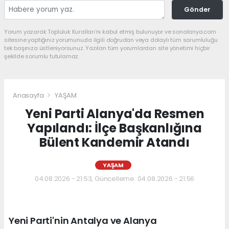
Gönder
Yorum yazarak Topluluk Kuralları’nı kabul etmiş bulunuyor ve sonalanya.com
sitesine yaptığınız yorumunuzla ilgili doğrudan veya dolaylı tüm sorumluluğu
tek başınıza üstleniyorsunuz. Yazılan tüm yorumlardan site yönetimi hiçbir
şekilde sorumlu tutulamaz.
Anasayfa
YAŞAM
Yeni Parti Alanya'da Resmen
Yapılandı: İlçe Başkanlığına
Bülent Kandemir Atandı
YAŞAM
04.08.2026 - 21:53, Güncelleme: 04.08.2026 - 21:56
Yeni Parti'nin Antalya ve Alanya